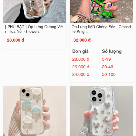
[ PHỦ BẠC ] Ốp Lưng Gương Viề
Ốp Lưng IMD Chống Sốc - Crocod
n Hoa Nổi - Flowers
ile Knight
28.000 đ
32.000 đ
Đơn giá
Số lượng
28.000 đ
5-19
26.000 đ
20-49
24.000 đ
50-100