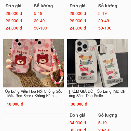
Đơn giá
Số lượng
Đơn giá
Số lượng
28.000 đ
5-19
28.000 đ
5-19
26.000 đ
20-49
26.000 đ
20-49
24.000 đ
50-100
24.000 đ
50-100
Ốp Lưng Viền Hoa Nổi Chống Sốc
[ KÈM GIÁ ĐỠ ] Ốp Lưng IMD Ch
- Mẫu Red Bear ( Không Kèm...
ống Sốc - Dog Smile
18.000 đ
38.000 đ
Đơn giá
Số lượng
34.000 đ
5-19
32.000 đ
20-49