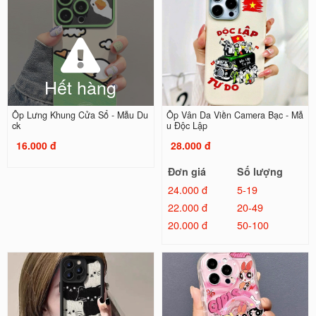
Hết hàng
Ốp Lưng Khung Cửa Sổ - Mẫu Du
Ốp Vân Da Viền Camera Bạc - Mẫ
ck
u Độc Lập
16.000 đ
28.000 đ
Đơn giá
Số lượng
24.000 đ
5-19
22.000 đ
20-49
20.000 đ
50-100