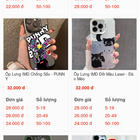
22.000 đ
50-100
28.000 đ
50-100
Ốp Lưng IMD Chống Sốc - PUNN
Ốp Lưng IMD Đổi Màu Laser - Đà
Y
n Mèo
32.000 đ
32.000 đ
Đơn giá
Số lượng
Đơn giá
Số lượng
28.000 đ
5-19
28.000 đ
5-19
26.000 đ
20-49
26.000 đ
20-49
24.000 đ
50-100
24.000 đ
50-100