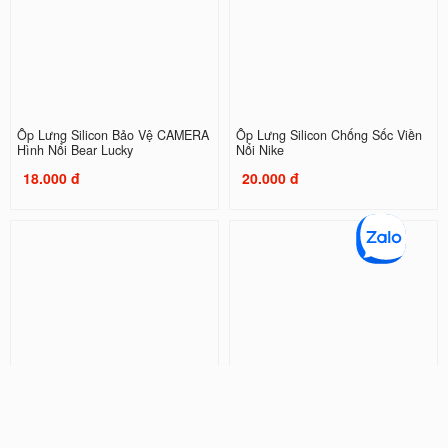
Ốp Lưng Silicon Bảo Vệ CAMERA
Ốp Lưng Silicon Chống Sốc Viền
Hình Nổi Bear Lucky
Nổi Nike
18.000 đ
20.000 đ
Ốp Lưng Silicon Chống Sốc Viền
Ốp Lưng Silicon Chống Sốc Viền
Nổi Shin and NeNe
Nổi Doraemon ( Kèm Phụ Kiện )
20.000 đ
32.000 đ