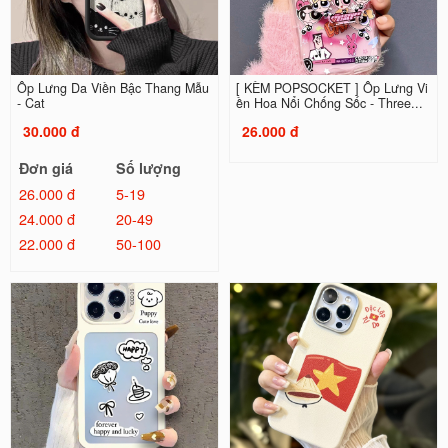
Ốp Lưng Da Viền Bậc Thang Mẫu
[ KÈM POPSOCKET ] Ốp Lưng Vi
- Cat
ền Hoa Nổi Chống Sốc - Three...
30.000 đ
26.000 đ
Đơn giá
Số lượng
26.000 đ
5-19
24.000 đ
20-49
22.000 đ
50-100