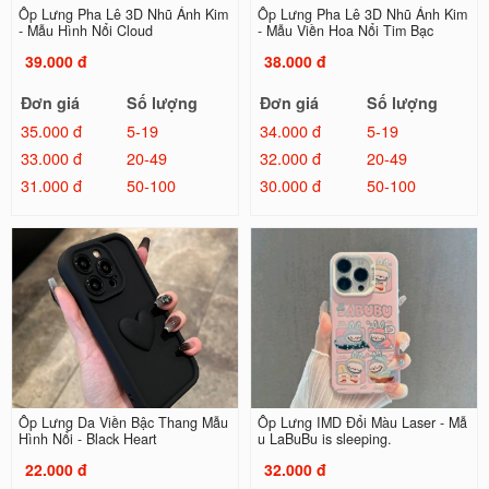
Ốp Lưng Pha Lê 3D Nhũ Ánh Kim
Ốp Lưng Pha Lê 3D Nhũ Ánh Kim
- Mẫu Hình Nổi Cloud
- Mẫu Viền Hoa Nổi Tim Bạc
39.000 đ
38.000 đ
Đơn giá
Số lượng
Đơn giá
Số lượng
35.000 đ
5-19
34.000 đ
5-19
33.000 đ
20-49
32.000 đ
20-49
31.000 đ
50-100
30.000 đ
50-100
Ốp Lưng Da Viền Bậc Thang Mẫu
Ốp Lưng IMD Đổi Màu Laser - Mẫ
Hình Nổi - Black Heart
u LaBuBu is sleeping.
22.000 đ
32.000 đ