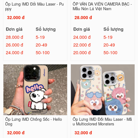
Ốp Lưng IMD Đổi Màu Laser - Pu
ỐP VÂN DA VIỀN CAMERA BẠC -
ppy
Mẫu Nón Lá Việt Nam
32.000 đ
28.000 đ
Đơn giá
Số lượng
Đơn giá
Số lượng
28.000 đ
5-19
24.000 đ
5-19
26.000 đ
20-49
22.000 đ
20-49
24.000 đ
50-100
20.000 đ
50-100
Ốp Lưng IMD Chống Sốc - Hello
Ốp Lưng IMD Đổi Màu Laser - Mẫ
Dog
u Multicolored Monsters
32.000 đ
32.000 đ