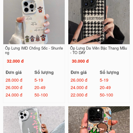
Ốp Lưng IMD Chống Sốc - Shunfe
Ốp Lưng Da Viền Bậc Thang Mẫu
ng
- TO DAY
32.000 đ
30.000 đ
Đơn giá
Số lượng
Đơn giá
Số lượng
28.000 đ
5-19
26.000 đ
5-19
26.000 đ
20-49
24.000 đ
20-49
24.000 đ
50-100
22.000 đ
50-100