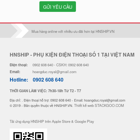
GỬI YÊU CẦU
Mua hàng online với nhiều ưu đãi hơn tại HNSHIP.VN
HNSHIP - PHỤ KIỆN ĐIỆN THOẠI SỐ 1 TẠI VIỆT NAM
Điện thoại:
0902 608 640 - CSKH: 0902 608 640
Email:
hoangduc.royal@gmail.com
Hotline:
0902 608 640
THỜI GIAN LÀM VIỆC: 7h30-18h Từ T2 - T7
Địa chỉ: . Điện thoại hỗ trợ: 0902 608 640 - Email: hoangduc.royal@gmail.com
Thiết kế web STACKGOO.COM
© 2019 - Bản quyền thuộc về HNSHIP.VN.
Tải ứng dụng HNSHIP trên Apple Store & Google Play