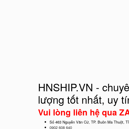
HNSHIP.VN - chuyên 
lượng tốt nhất, uy t
Vui lòng liên hệ qua 
Số 463 Nguyễn Văn Cừ
,
TP. Buôn Ma Thuột
,
T
0902 608 640