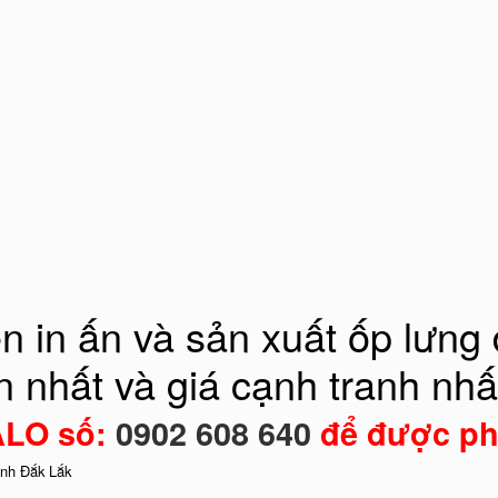
in ấn và sản xuất ốp lưng đ
ín nhất và giá cạnh tranh nhấ
ZALO số:
0902 608 640
để được ph
ỉnh Đắk Lắk