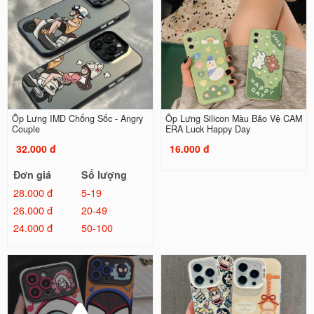
Ốp Lưng IMD Chống Sốc - Angry
Ốp Lưng Silicon Màu Bảo Vệ CAM
Couple
ERA Luck Happy Day
32.000 đ
16.000 đ
Đơn giá
Số lượng
28.000 đ
5-19
26.000 đ
20-49
24.000 đ
50-100