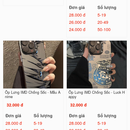
Đơn giá
Số lượng
28.000 đ
5-19
26.000 đ
20-49
24.000 đ
50-100
Ốp Lưng IMD Chống Sốc - Mẫu A
Ốp Lưng IMD Chống Sốc - Luck H
nime
appy
32.000 đ
32.000 đ
Đơn giá
Số lượng
Đơn giá
Số lượng
28.000 đ
5-19
28.000 đ
5-19