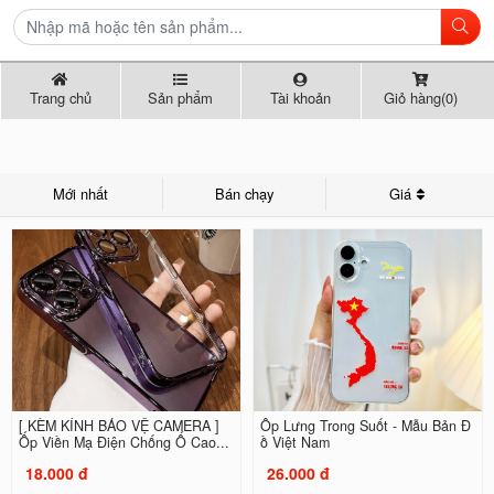
Trang chủ
Sản phẩm
Tài khoản
Giỏ hàng(0)
Mới nhất
Bán chạy
Giá
[ KÈM KÍNH BẢO VỆ CAMERA ]
Ốp Lưng Trong Suốt - Mẫu Bản Đ
Ốp Viền Mạ Điện Chống Ố Cao...
ồ Việt Nam
18.000 đ
26.000 đ