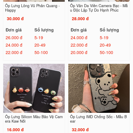
Ốp Lưng Lông Vũ Phản Quang -
Ốp Vân Da Viền Camera Bạc - Mẫ
Happy
u Độc Lập Tự Do Hạnh Phúc
30.000 đ
28.000 đ
Đơn giá
Số lượng
Đơn giá
Số lượng
26.000 đ
5-19
24.000 đ
5-19
24.000 đ
20-49
22.000 đ
20-49
22.000 đ
50-100
20.000 đ
50-100
Ốp Lưng Silicon Màu Bảo Vệ Cam
Ốp Lưng IMD Chống Sốc - Mẫu B
era Kaw Nổi
ear
16.000 đ
32.000 đ