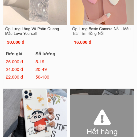
Ốp Lưng Lông Vũ Phản Quang -
Ốp Lưng Basic Camera Nổi - Mẫu
Mẫu Love Yourself
Trái Tim Hồng Nổi
30.000 đ
16.000 đ
Đơn giá
Số lượng
26.000 đ
5-19
24.000 đ
20-49
22.000 đ
50-100
Hết hàng