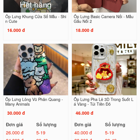
Hết hàng
Ốp Lưng Khung Cửa Sổ Mẫu - Shi
Ốp Lưng Basic Camera Nổi - Mẫu
n Cute
Gấu Nổi 2
16.000 đ
18.000 đ
Ốp Lưng Lông Vũ Phản Quang -
Ốp Lưng Pha Lê 3D Trong Suốt L
Many Animals
á Vàng - Túi Tiền Đỏ
30.000 đ
46.000 đ
Đơn giá
Số lượng
Đơn giá
Số lượng
26.000 đ
5-19
40.000 đ
5-19