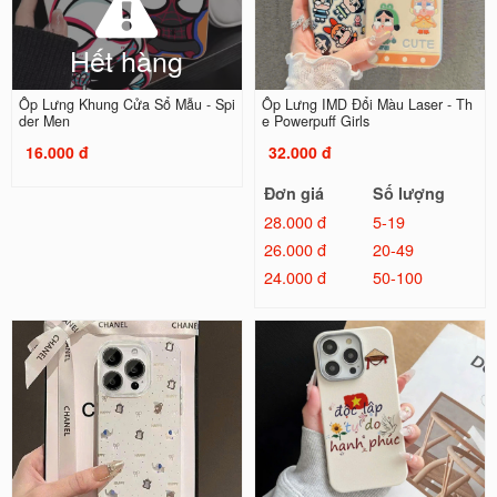
Hết hàng
Ốp Lưng Khung Cửa Sổ Mẫu - Spi
Ốp Lưng IMD Đổi Màu Laser - Th
der Men
e Powerpuff Girls
16.000 đ
32.000 đ
Đơn giá
Số lượng
28.000 đ
5-19
26.000 đ
20-49
24.000 đ
50-100