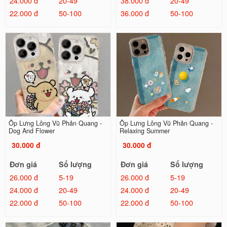
24.000 đ
20-49
38.000 đ
20-49
22.000 đ
50-100
36.000 đ
50-100
Ốp Lưng Lông Vũ Phản Quang -
Ốp Lưng Lông Vũ Phản Quang -
Dog And Flower
Relaxing Summer
30.000 đ
30.000 đ
Đơn giá
Số lượng
Đơn giá
Số lượng
26.000 đ
5-19
26.000 đ
5-19
24.000 đ
20-49
24.000 đ
20-49
22.000 đ
50-100
22.000 đ
50-100