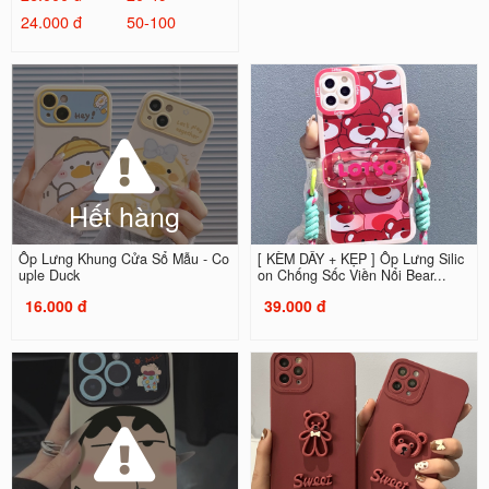
24.000 đ
50-100
Hết hàng
Ốp Lưng Khung Cửa Sổ Mẫu - Co
[ KÈM DÂY + KẸP ] Ốp Lưng Silic
uple Duck
on Chống Sốc Viền Nổi Bear...
16.000 đ
39.000 đ