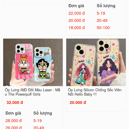
Đơn giá
Số lượng
22.000 đ
5-19
20.000 đ
20-49
18.000 đ
50-100
Ốp Lưng IMD Đổi Màu Laser - Mẫ
Ốp Lưng Silicon Chống Sốc Viền
u The Powerpuff Girls
Nổi Hello Baby !!!
32.000 đ
20.000 đ
Đơn giá
Số lượng
28.000 đ
5-19
26.000 đ
20-49