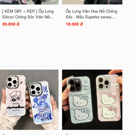
[ KÈM DÂY + KẸP ] Ốp Lưng
Ốp Lưng Viền Hoa Nổi Chống
Silicon Chống Sốc Viền Nổi...
Sốc - Mẫu Superlor sense...
39.000 đ
18.000 đ