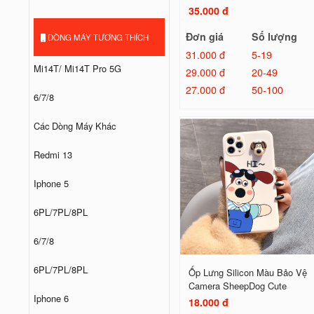
35.000 đ
Đơn giá
Số lượng
DÒNG MÁY TƯƠNG THÍCH
31.000 đ
5-19
Mi14T/ Mi14T Pro 5G
29.000 đ
20-49
27.000 đ
50-100
6/7/8
Các Dòng Máy Khác
Redmi 13
Iphone 5
6PL/7PL/8PL
6/7/8
6PL/7PL/8PL
Ốp Lưng Silicon Màu Bảo Vệ
Camera SheepDog Cute
Iphone 6
18.000 đ