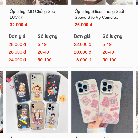
Ốp Lưng IMD Chống Sốc -
Ốp Lưng Silicon Trong Suốt
LUCKY
Space Bảo Vệ Camera...
32.000 đ
26.000 đ
Đơn giá
Số lượng
Đơn giá
Số lượng
28.000 đ
5-19
22.000 đ
5-19
26.000 đ
20-49
20.000 đ
20-49
24.000 đ
50-100
18.000 đ
50-100