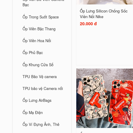
Bạc
Ốp Lưng Silicon Chống Sốc
Viền Nổi Nike
Ốp Trong Suốt Space
20.000 đ
Ốp Viền Bậc Thang
Ốp Viền Hoa Nổi
Ốp Phủ Bạc
Ốp Khung Cửa Sổ
TPU Bảo Vệ camera
TPU bảo vệ Camera nổi
Ốp Lưng AirBags
Ốp Mạ Điện
Ốp Ví Đựng Ảnh, Thẻ