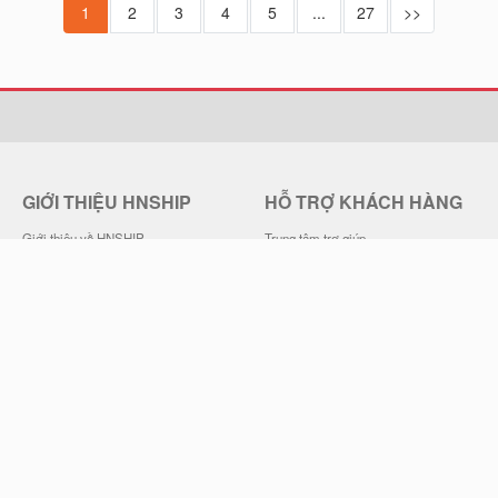
1
2
3
4
5
...
27
>>
GIỚI THIỆU HNSHIP
HỖ TRỢ KHÁCH HÀNG
Giới thiệu về HNSHIP
Trung tâm trợ giúp
Quy chế hoạt động
Hướng dẫn đặt mua hàng
Chính sách bảo mật
Chính sách đổi trả hàng
Điều khoản sử dụng
Chính sách Vận chuyển
Liên hệ HNSHIP
Thông Tin Thanh Toán, Giao Hàng