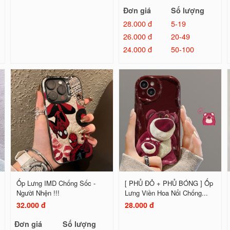
Đơn giá
Số lượng
28.000 đ
5-19
26.000 đ
20-49
24.000 đ
50-100
Ốp Lưng IMD Chống Sốc -
[ PHỦ ĐỎ + PHỦ BÓNG ] Ốp
Người Nhện !!!
Lưng Viền Hoa Nổi Chống...
32.000 đ
28.000 đ
Đơn giá
Số lượng