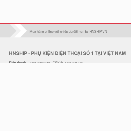
Iphone 17
Iphone 17 Pro
Mua hàng online với nhiều ưu đãi hơn tại HNSHIP.VN
Iphone 17 Air
Iphone 17 Pro Max
HNSHIP - PHỤ KIỆN ĐIỆN THOẠI SỐ 1 TẠI VIỆT NAM
Oppo F1S/A59
Điện thoại:
0902 608 640 - CSKH: 0902 608 640
Oppo F1Plus
Email:
hoangduc.royal@gmail.com
Hotline:
0902 608 640
Oppo F3/A77
THỜI GIAN LÀM VIỆC: 7h30-18h Từ T2 - T7
Oppo F3 plus
Địa chỉ: . Điện thoại hỗ trợ: 0902 608 640 - Email: hoangduc.royal@gmail.com
Thiết kế web STACKGOO.COM
© 2019 - Bản quyền thuộc về HNSHIP.VN.
Oppo F5/A79
Tải ứng dụng HNSHIP trên Apple Store & Google Play
Oppo F5 Lite/A83
Oppo F7