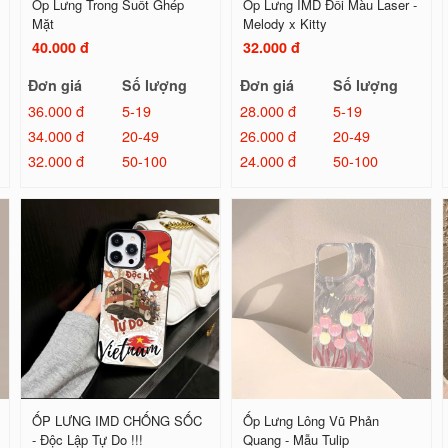
Ốp Lưng Trong Suốt Ghép
Ốp Lưng IMD Đổi Màu Laser -
Mặt
Melody x Kitty
40.000 đ
32.000 đ
Đơn giá
Số lượng
Đơn giá
Số lượng
36.000 đ
5-19
28.000 đ
5-19
34.000 đ
20-49
26.000 đ
20-49
32.000 đ
50-100
24.000 đ
50-100
ỐP LƯNG IMD CHỐNG SỐC
Ốp Lưng Lông Vũ Phản
- Độc Lập Tự Do !!!
Quang - Mẫu Tulip