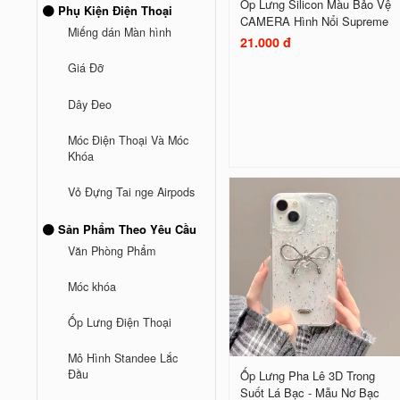
Ốp Lưng Silicon Màu Bảo Vệ
Phụ Kiện Điện Thoại
CAMERA Hình Nổi Supreme
Miếng dán Màn hình
21.000 đ
Giá Đỡ
Dây Đeo
Móc Điện Thoại Và Móc
Khóa
Vỏ Đựng Tai nge Airpods
Sản Phẩm Theo Yêu Cầu
Văn Phòng Phẩm
Móc khóa
Ốp Lưng Điện Thoại
Mô Hình Standee Lắc
Đầu
Ốp Lưng Pha Lê 3D Trong
Suốt Lá Bạc - Mẫu Nơ Bạc