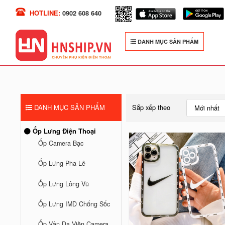
HOTLINE:
0902 608 640
DANH MỤC SẢN PHẨM
DANH MỤC SẢN PHẨM
Sắp xếp theo
Mới nhất
Ốp Lưng Điện Thoại
Ốp Camera Bạc
Ốp Lưng Pha Lê
Ốp Lưng Lông Vũ
Ốp Lưng IMD Chống Sốc
Ốp Vân Da Viền Camera