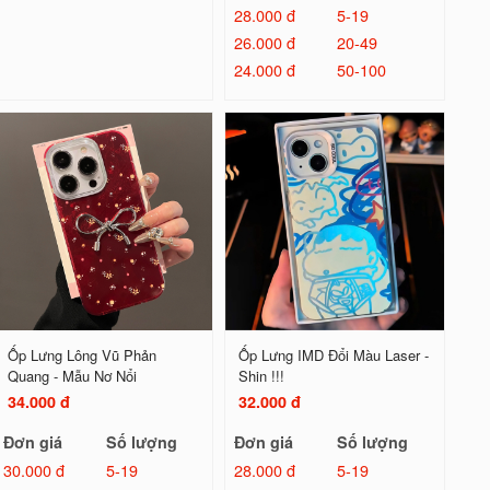
28.000 đ
5-19
26.000 đ
20-49
24.000 đ
50-100
Ốp Lưng Lông Vũ Phản
Ốp Lưng IMD Đổi Màu Laser -
Quang - Mẫu Nơ Nổi
Shin !!!
34.000 đ
32.000 đ
Đơn giá
Số lượng
Đơn giá
Số lượng
30.000 đ
5-19
28.000 đ
5-19