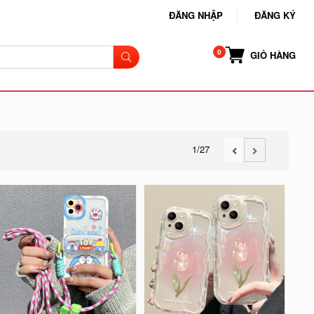
ĐĂNG NHẬP
ĐĂNG KÝ
GIỎ HÀNG
1
/27