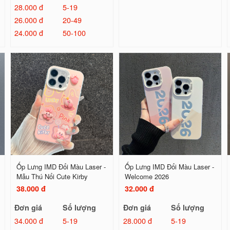
28.000 đ
5-19
26.000 đ
20-49
24.000 đ
50-100
Ốp Lưng IMD Đổi Màu Laser -
Ốp Lưng IMD Đổi Màu Laser -
Mẫu Thú Nổi Cute Kirby
Welcome 2026
38.000 đ
32.000 đ
Đơn giá
Số lượng
Đơn giá
Số lượng
34.000 đ
5-19
28.000 đ
5-19