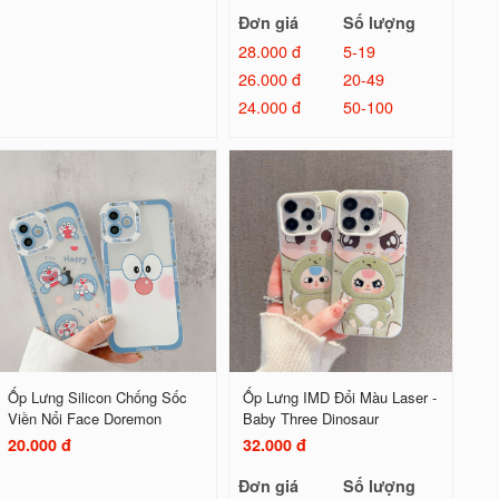
Đơn giá
Số lượng
28.000 đ
5-19
26.000 đ
20-49
24.000 đ
50-100
Ốp Lưng Silicon Chống Sốc
Ốp Lưng IMD Đổi Màu Laser -
Viền Nổi Face Doremon
Baby Three Dinosaur
20.000 đ
32.000 đ
Đơn giá
Số lượng