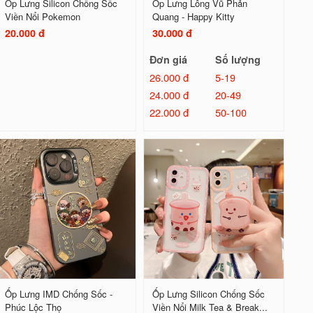
Ốp Lưng Silicon Chống Sốc
Ốp Lưng Lông Vũ Phản
Viền Nổi Pokemon
Quang - Happy Kitty
20.000 đ
30.000 đ
Đơn giá
Số lượng
26.000 đ
5-19
24.000 đ
20-49
22.000 đ
50-100
Ốp Lưng IMD Chống Sốc -
Ốp Lưng Silicon Chống Sốc
Phúc Lộc Thọ
Viền Nổi Milk Tea & Break...