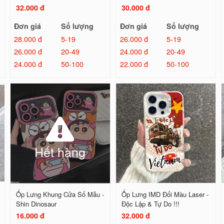
32.000 đ
30.000 đ
Đơn giá
Số lượng
Đơn giá
Số lượng
28.000 đ
5-19
26.000 đ
5-19
26.000 đ
20-49
24.000 đ
20-49
24.000 đ
50-100
22.000 đ
50-100
Hết hàng
Ốp Lưng Khung Cửa Sổ Mẫu -
Ốp Lưng IMD Đổi Màu Laser -
Shin Dinosaur
Độc Lập & Tự Do !!!
16.000 đ
32.000 đ