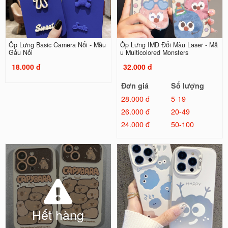
Ốp Lưng Basic Camera Nổi - Mẫu
Ốp Lưng IMD Đổi Màu Laser - Mẫ
Gấu Nổi
u Multicolored Monsters
18.000 đ
32.000 đ
Đơn giá
Số lượng
28.000 đ
5-19
26.000 đ
20-49
24.000 đ
50-100
Hết hàng