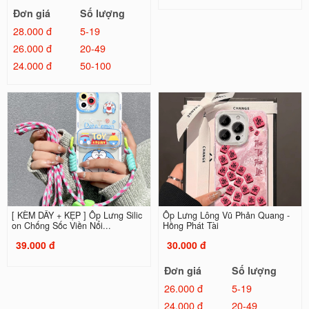
Đơn giá
Số lượng
28.000 đ
5-19
26.000 đ
20-49
24.000 đ
50-100
[ KÈM DÂY + KẸP ] Ốp Lưng Silic
Ốp Lưng Lông Vũ Phản Quang -
on Chống Sốc Viền Nổi...
Hồng Phát Tài
39.000 đ
30.000 đ
Đơn giá
Số lượng
26.000 đ
5-19
24.000 đ
20-49