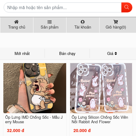
Trang chủ
Sản phẩm
Tài khoản
Giỏ hàng(0)
Mới nhất
Bán chạy
Giá
Ốp Lưng IMD Chống Sốc - Mẫu J
Ốp Lưng Silicon Chống Sốc Viền
erry Mouse
Nổi Rabbit And Flower
32.000 đ
20.000 đ