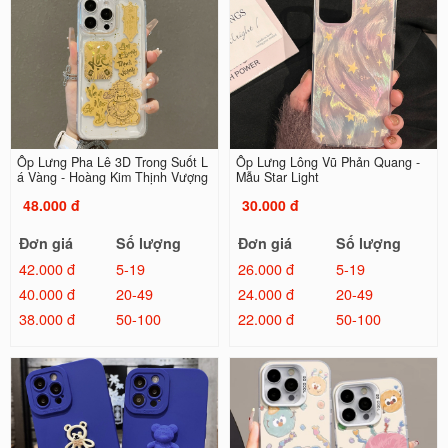
Ốp Lưng Pha Lê 3D Trong Suốt L
Ốp Lưng Lông Vũ Phản Quang -
á Vàng - Hoàng Kim Thịnh Vượng
Mẫu Star Light
48.000 đ
30.000 đ
Đơn giá
Số lượng
Đơn giá
Số lượng
42.000 đ
5-19
26.000 đ
5-19
40.000 đ
20-49
24.000 đ
20-49
38.000 đ
50-100
22.000 đ
50-100