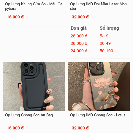
Ốp Lưng Khung Cửa Sổ - Mẫu Ca
Ốp Lưng IMD Đổi Màu Laser Mon
pybara
ster
16.000 đ
32.000 đ
Đơn giá
Số lượng
28.000 đ
5-19
26.000 đ
20-49
24.000 đ
50-100
Ốp Lưng Chống Sốc Air Bag
Ốp Lưng IMD Chống Sốc - Lotus
16.000 đ
32.000 đ