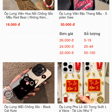
Ốp Lưng Viền Hoa Nổi Chống Sốc
Ốp Lưng Viền Bậc Thang Mẫu - S
- Mẫu Red Bear ( Không Kèm...
pider Gwe
18.000 đ
30.000 đ
Đơn giá
Số lượng
26.000 đ
5-19
24.000 đ
20-49
22.000 đ
50-100
Ốp Lưng IMD Chống Sốc - Black
Ốp Lưng Pha Lê 3D Trong Suốt L
Cat Kute
á Vàng - Tài Lộc Như Ý