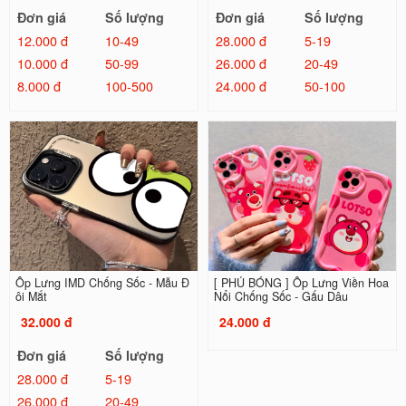
Đơn giá
Số lượng
Đơn giá
Số lượng
12.000 đ
10-49
28.000 đ
5-19
10.000 đ
50-99
26.000 đ
20-49
8.000 đ
100-500
24.000 đ
50-100
Ốp Lưng IMD Chống Sốc - Mẫu Đ
[ PHỦ BÓNG ] Ốp Lưng Viền Hoa
ôi Mắt
Nổi Chống Sốc - Gấu Dâu
32.000 đ
24.000 đ
Đơn giá
Số lượng
28.000 đ
5-19
26.000 đ
20-49