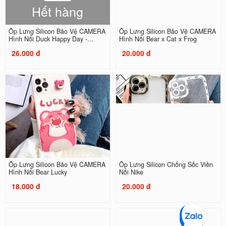
Hết hàng
Ốp Lưng Silicon Bảo Vệ CAMERA
Ốp Lưng Silicon Bảo Vệ CAMERA
Hình Nổi Duck Happy Day -...
Hình Nổi Bear x Cat x Frog
26.000 đ
20.000 đ
Ốp Lưng Silicon Bảo Vệ CAMERA
Ốp Lưng Silicon Chống Sốc Viền
Hình Nổi Bear Lucky
Nổi Nike
18.000 đ
20.000 đ