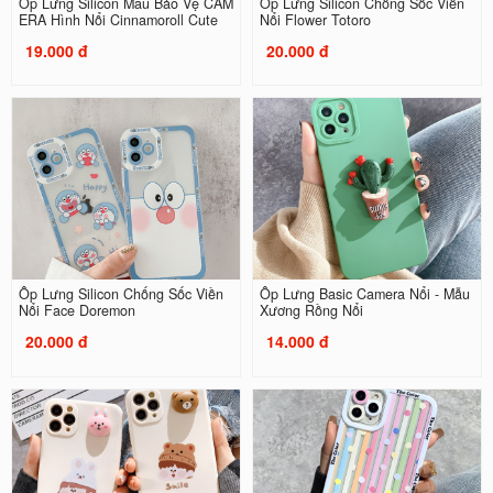
Ốp Lưng Silicon Màu Bảo Vệ CAM
Ốp Lưng Silicon Chống Sốc Viền
ERA Hình Nổi Cinnamoroll Cute
Nổi Flower Totoro
19.000 đ
20.000 đ
Ốp Lưng Silicon Chống Sốc Viền
Ốp Lưng Basic Camera Nổi - Mẫu
Nổi Face Doremon
Xương Rồng Nổi
20.000 đ
14.000 đ