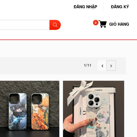
ĐĂNG NHẬP
ĐĂNG KÝ
GIỎ HÀNG
1
/11