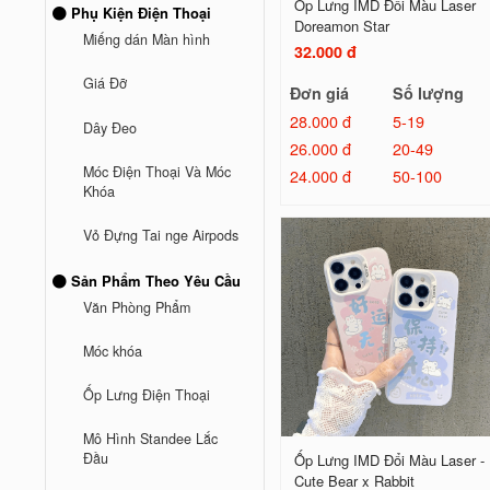
Ốp Lưng IMD Đổi Màu Laser
Phụ Kiện Điện Thoại
Doreamon Star
Miếng dán Màn hình
32.000 đ
Giá Đỡ
Đơn giá
Số lượng
28.000 đ
5-19
Dây Đeo
26.000 đ
20-49
Móc Điện Thoại Và Móc
24.000 đ
50-100
Khóa
Vỏ Đựng Tai nge Airpods
Sản Phẩm Theo Yêu Cầu
Văn Phòng Phẩm
Móc khóa
Ốp Lưng Điện Thoại
Mô Hình Standee Lắc
Đầu
Ốp Lưng IMD Đổi Màu Laser -
Cute Bear x Rabbit