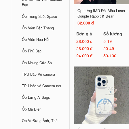
Bạc
Ốp Lưng IMD Đổi Màu Laser -
Couple Rabbit & Bear
Ốp Trong Suốt Space
32.000 đ
Ốp Viền Bậc Thang
Đơn giá
Số lượng
Ốp Viền Hoa Nổi
28.000 đ
5-19
26.000 đ
20-49
Ốp Phủ Bạc
24.000 đ
50-100
Ốp Khung Cửa Sổ
TPU Bảo Vệ camera
TPU bảo vệ Camera nổi
Ốp Lưng AirBags
Ốp Mạ Điện
Ốp Ví Đựng Ảnh, Thẻ