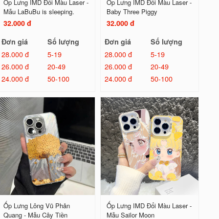
Ốp Lưng IMD Đổi Màu Laser -
Ốp Lưng IMD Đổi Màu Laser -
Mẫu LaBuBu is sleeping.
Baby Three Piggy
32.000 đ
32.000 đ
Đơn giá
Số lượng
Đơn giá
Số lượng
28.000 đ
5-19
28.000 đ
5-19
26.000 đ
20-49
26.000 đ
20-49
24.000 đ
50-100
24.000 đ
50-100
Ốp Lưng Lông Vũ Phản
Ốp Lưng IMD Đổi Màu Laser -
Quang - Mẫu Cây Tiền
Mẫu Sailor Moon