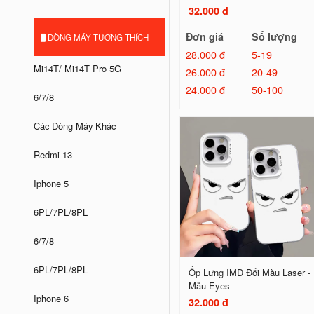
32.000 đ
Đơn giá
Số lượng
DÒNG MÁY TƯƠNG THÍCH
28.000 đ
5-19
Mi14T/ Mi14T Pro 5G
26.000 đ
20-49
24.000 đ
50-100
6/7/8
Các Dòng Máy Khác
Redmi 13
Iphone 5
6PL/7PL/8PL
6/7/8
6PL/7PL/8PL
Ốp Lưng IMD Đổi Màu Laser -
Mẫu Eyes
Iphone 6
32.000 đ