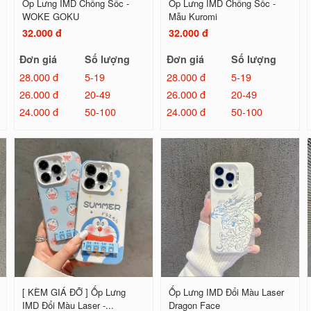
Ốp Lưng IMD Chống Sốc -
Ốp Lưng IMD Chống Sốc -
WOKE GOKU
Mẫu Kuromi
32.000 đ
32.000 đ
Đơn giá
Số lượng
Đơn giá
Số lượng
28.000 đ
5-19
28.000 đ
5-19
26.000 đ
20-49
26.000 đ
20-49
24.000 đ
50-100
24.000 đ
50-100
[ KÈM GIÁ ĐỠ ] Ốp Lưng
Ốp Lưng IMD Đổi Màu Laser
IMD Đổi Màu Laser -...
Dragon Face