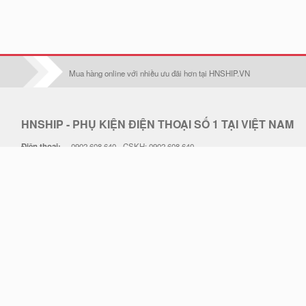
Iphone 17
Iphone 17 Pro
Mua hàng online với nhiều ưu đãi hơn tại HNSHIP.VN
Iphone 17 Air
Iphone 17 Pro Max
HNSHIP - PHỤ KIỆN ĐIỆN THOẠI SỐ 1 TẠI VIỆT NAM
Oppo F1S/A59
Điện thoại:
0902 608 640 - CSKH: 0902 608 640
Oppo F1Plus
Email:
hoangduc.royal@gmail.com
Hotline:
0902 608 640
Oppo F3/A77
THỜI GIAN LÀM VIỆC: 7h30-18h Từ T2 - T7
Oppo F3 plus
Địa chỉ: . Điện thoại hỗ trợ: 0902 608 640 - Email: hoangduc.royal@gmail.com
Thiết kế web STACKGOO.COM
© 2019 - Bản quyền thuộc về HNSHIP.VN.
Oppo F5/A79
Tải ứng dụng HNSHIP trên Apple Store & Google Play
Oppo F5 Lite/A83
Oppo F7