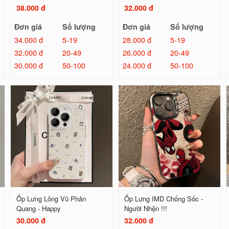
38.000 đ
32.000 đ
Đơn giá
Số lượng
Đơn giá
Số lượng
34.000 đ
5-19
28.000 đ
5-19
32.000 đ
20-49
26.000 đ
20-49
30.000 đ
50-100
24.000 đ
50-100
Ốp Lưng Lông Vũ Phản
Ốp Lưng IMD Chống Sốc -
Quang - Happy
Người Nhện !!!
30.000 đ
32.000 đ