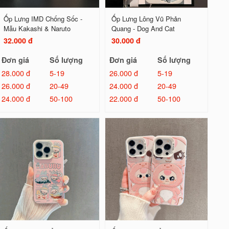
Ốp Lưng IMD Chống Sốc -
Ốp Lưng Lông Vũ Phản
Mẫu Kakashi & Naruto
Quang - Dog And Cat
32.000 đ
30.000 đ
Đơn giá
Số lượng
Đơn giá
Số lượng
28.000 đ
5-19
26.000 đ
5-19
26.000 đ
20-49
24.000 đ
20-49
24.000 đ
50-100
22.000 đ
50-100