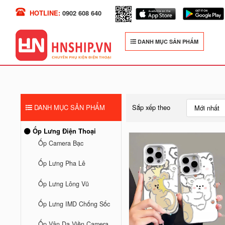
HOTLINE:
0902 608 640
DANH MỤC SẢN PHẨM
DANH MỤC SẢN PHẨM
Sắp xếp theo
Mới nhất
Ốp Lưng Điện Thoại
Ốp Camera Bạc
Ốp Lưng Pha Lê
Ốp Lưng Lông Vũ
Ốp Lưng IMD Chống Sốc
Ốp Vân Da Viền Camera