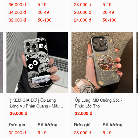
36.000 đ
5-19
28.000 đ
5-19
34.000 đ
20-49
26.000 đ
20-49
32.000 đ
50-100
24.000 đ
50-100
[ KÈM GIÁ ĐỠ ] Ốp Lưng
Ốp Lưng IMD Chống Sốc -
Lông Vũ Phản Quang - Mẫu...
Phúc Lộc Thọ
36.000 đ
32.000 đ
Đơn giá
Số lượng
Đơn giá
Số lượng
32.000 đ
5-19
28.000 đ
5-19