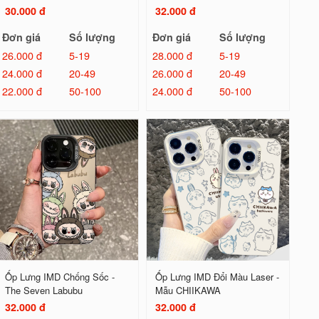
30.000 đ
32.000 đ
Đơn giá
Số lượng
Đơn giá
Số lượng
26.000 đ
5-19
28.000 đ
5-19
24.000 đ
20-49
26.000 đ
20-49
22.000 đ
50-100
24.000 đ
50-100
Ốp Lưng IMD Chống Sốc -
Ốp Lưng IMD Đổi Màu Laser -
The Seven Labubu
Mẫu CHIIKAWA
32.000 đ
32.000 đ