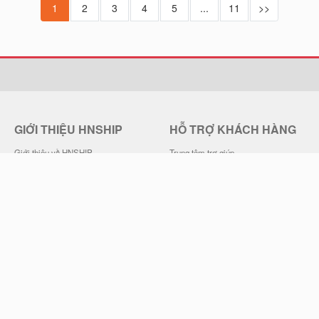
1
2
3
4
5
...
11
>>
GIỚI THIỆU HNSHIP
HỖ TRỢ KHÁCH HÀNG
Giới thiệu về HNSHIP
Trung tâm trợ giúp
Quy chế hoạt động
Hướng dẫn đặt mua hàng
Chính sách bảo mật
Chính sách đổi trả hàng
Điều khoản sử dụng
Chính sách Vận chuyển
Liên hệ HNSHIP
Thông Tin Thanh Toán, Giao Hàng