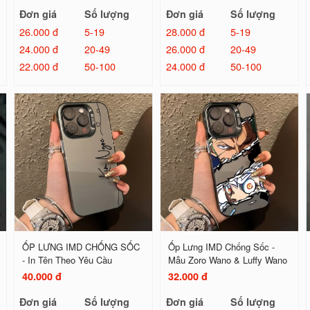
Đơn giá
Số lượng
Đơn giá
Số lượng
26.000 đ
5-19
28.000 đ
5-19
24.000 đ
20-49
26.000 đ
20-49
22.000 đ
50-100
24.000 đ
50-100
ỐP LƯNG IMD CHỐNG SỐC
Ốp Lưng IMD Chống Sốc -
- In Tên Theo Yêu Cầu
Mẫu Zoro Wano & Luffy Wano
40.000 đ
32.000 đ
Đơn giá
Số lượng
Đơn giá
Số lượng