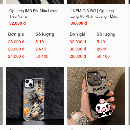
Ốp Lưng IMD Đổi Màu Laser -
[ KÈM GIÁ ĐỠ ] Ốp Lưng
Tiểu Natra
Lông Vũ Phản Quang - Mẫu...
32.000 đ
36.000 đ
Đơn giá
Số lượng
Đơn giá
Số lượng
28.000 đ
5-19
32.000 đ
5-19
26.000 đ
20-49
30.000 đ
20-49
24.000 đ
50-100
28.000 đ
50-100