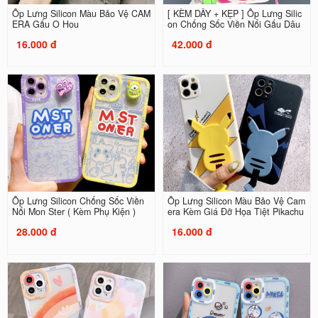
Ốp Lưng Silicon Màu Bảo Vệ CAM
[ KÈM DÂY + KẸP ] Ốp Lưng Silic
ERA Gấu O Hou
on Chống Sốc Viền Nổi Gấu Dâu
16.000 đ
42.000 đ
Ốp Lưng Silicon Chống Sốc Viền
Ốp Lưng Silicon Màu Bảo Vệ Cam
Nổi Mon Ster ( Kèm Phụ Kiện )
era Kèm Giá Đỡ Họa Tiệt Pikachu
28.000 đ
16.000 đ