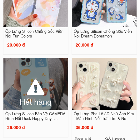
Ốp Lưng Silicon Chống Sốc Viền
Ốp Lưng Silicon Chống Sốc Viền
Nổi Fun Colors
Nổi Dream Doreamon
20.000 đ
20.000 đ
Hết hàng
Ốp Lưng Silicon Bảo Vệ CAMERA
Ốp Lưng Pha Lê 3D Nhũ Ánh Kim
Hình Nổi Duck Happy Day -...
- Mẫu Hình Nổi Trái Tim & Nơ
26.000 đ
36.000 đ
Đơn giá
Số lượng