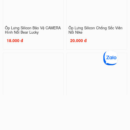
Ốp Lưng Silicon Bảo Vệ CAMERA
Ốp Lưng Silicon Chống Sốc Viền
Hình Nổi Bear Lucky
Nổi Nike
18.000 đ
20.000 đ
Ốp Lưng Silicon Chống Sốc Viền
Ốp Lưng Silicon Chống Sốc Viền
Nổi Shin and NeNe
Nổi Doraemon ( Kèm Phụ Kiện )
20.000 đ
32.000 đ