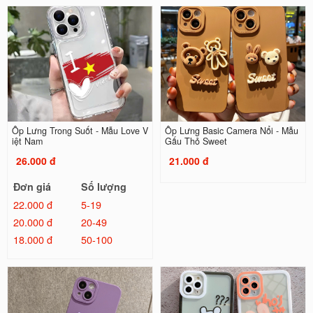
Ốp Lưng Trong Suốt - Mẫu Love V
Ốp Lưng Basic Camera Nổi - Mẫu
iệt Nam
Gấu Thỏ Sweet
26.000 đ
21.000 đ
Đơn giá
Số lượng
22.000 đ
5-19
20.000 đ
20-49
18.000 đ
50-100