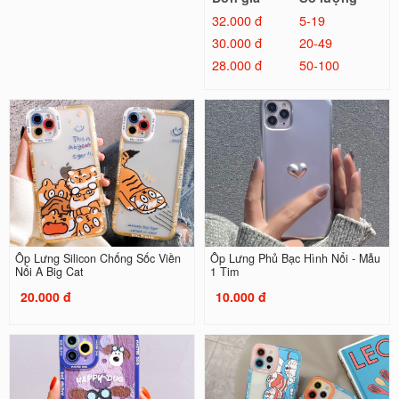
32.000 đ
5-19
30.000 đ
20-49
28.000 đ
50-100
Ốp Lưng Silicon Chống Sốc Viền
Ốp Lưng Phủ Bạc Hình Nổi - Mẫu
Nổi A Big Cat
1 Tim
20.000 đ
10.000 đ