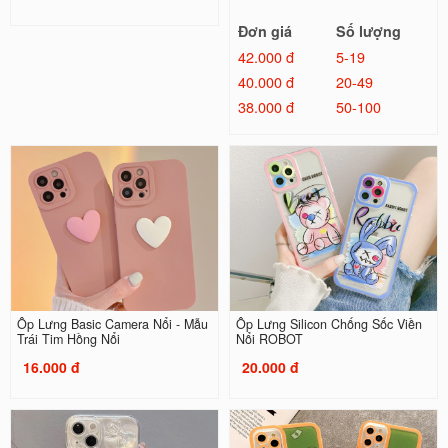
Đơn giá
Số lượng
42.000 đ
5-19
40.000 đ
20-49
38.000 đ
50-100
Ốp Lưng Basic Camera Nổi - Mẫu
Ốp Lưng Silicon Chống Sốc Viền
Trái Tim Hồng Nổi
Nổi ROBOT
16.000 đ
20.000 đ