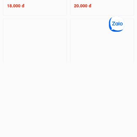
18.000 đ
20.000 đ
Ốp Lưng Silicon Chống Sốc Viền
Ốp Lưng Silicon Chống Sốc Viền
Nổi Shin and NeNe
Nổi Doraemon ( Kèm Phụ Kiện )
20.000 đ
32.000 đ