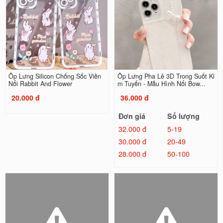
Ốp Lưng Silicon Chống Sốc Viền
Ốp Lưng Pha Lê 3D Trong Suốt Ki
Nổi Rabbit And Flower
m Tuyến - Mẫu Hình Nổi Bow...
20.000 đ
36.000 đ
Đơn giá
Số lượng
32.000 đ
5-19
30.000 đ
20-49
28.000 đ
50-100