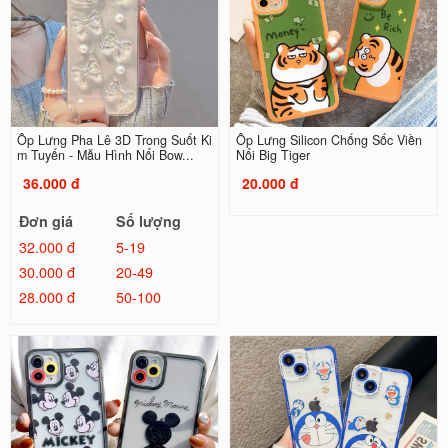
Ốp Lưng Pha Lê 3D Trong Suốt Ki
Ốp Lưng Silicon Chống Sốc Viền
m Tuyến - Mẫu Hình Nổi Bow...
Nổi Big Tiger
36.000 đ
20.000 đ
Đơn giá
Số lượng
32.000 đ
5-19
30.000 đ
20-49
28.000 đ
50-100