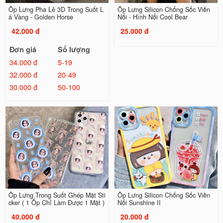
Ốp Lưng Pha Lê 3D Trong Suốt L
Ốp Lưng Silicon Chống Sốc Viền
á Vàng - Golden Horse
Nổi - Hình Nổi Cool Bear
42.000 đ
25.000 đ
Đơn giá
Số lượng
34.000 đ
5-19
32.000 đ
20-49
30.000 đ
50-100
Ốp Lưng Trong Suốt Ghép Mặt Sti
Ốp Lưng Silicon Chống Sốc Viền
cker ( 1 Ốp Chỉ Làm Được 1 Mặt )
Nổi Sunshine II
40.000 đ
20.000 đ