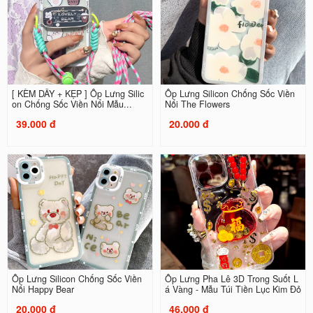
[ KÈM DÂY + KẸP ] Ốp Lưng Silic
Ốp Lưng Silicon Chống Sốc Viền
on Chống Sốc Viền Nổi Mẫu...
Nổi The Flowers
39.000 đ
20.000 đ
Ốp Lưng Silicon Chống Sốc Viền
Ốp Lưng Pha Lê 3D Trong Suốt L
Nổi Happy Bear
á Vàng - Mẫu Túi Tiền Lục Kim Đỏ
20.000 đ
46.000 đ