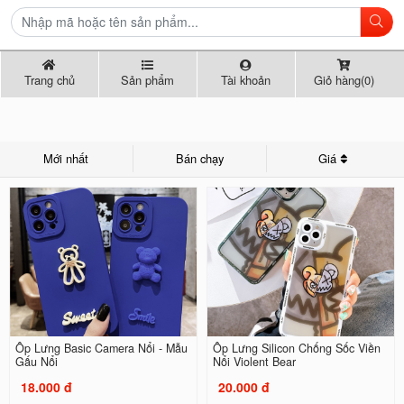
Trang chủ
Sản phẩm
Tài khoản
Giỏ hàng(0)
Mới nhất
Bán chạy
Giá
Ốp Lưng Basic Camera Nổi - Mẫu
Ốp Lưng Silicon Chống Sốc Viền
Gấu Nổi
Nổi Violent Bear
18.000 đ
20.000 đ