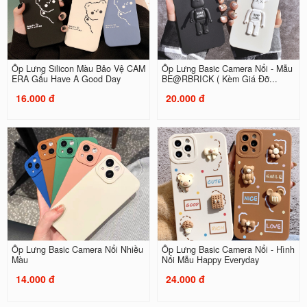
Ốp Lưng Silicon Màu Bảo Vệ CAM
Ốp Lưng Basic Camera Nổi - Mẫu
ERA Gấu Have A Good Day
BE@RBRICK ( Kèm Giá Đỡ...
16.000 đ
20.000 đ
Ốp Lưng Basic Camera Nổi Nhiều
Ốp Lưng Basic Camera Nổi - Hình
Màu
Nổi Mẫu Happy Everyday
14.000 đ
24.000 đ