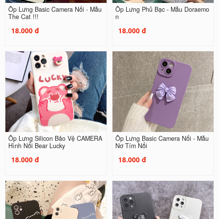
Ốp Lưng Basic Camera Nổi - Mẫu
Ốp Lưng Phủ Bạc - Mẫu Doraemo
The Cat !!!
n
18.000 đ
18.000 đ
Ốp Lưng Silicon Bảo Vệ CAMERA
Ốp Lưng Basic Camera Nổi - Mẫu
Hình Nổi Bear Lucky
Nơ Tím Nổi
18.000 đ
18.000 đ