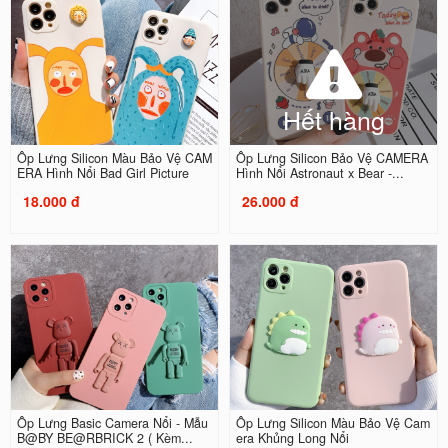
Hết hàng
Ốp Lưng Silicon Màu Bảo Vệ CAM
Ốp Lưng Silicon Bảo Vệ CAMERA
ERA Hình Nổi Bad Girl Picture
Hình Nổi Astronaut x Bear -...
18.000 đ
26.000 đ
Ốp Lưng Basic Camera Nổi - Mẫu
Ốp Lưng Silicon Màu Bảo Vệ Cam
B@BY BE@RBRICK 2 ( Kèm...
era Khủng Long Nổi