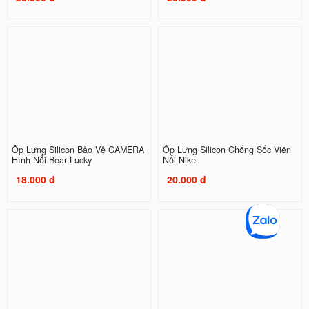
Ốp Lưng Silicon Bảo Vệ CAMERA
Ốp Lưng Silicon Chống Sốc Viền
Hình Nổi Bear Lucky
Nổi Nike
18.000 đ
20.000 đ