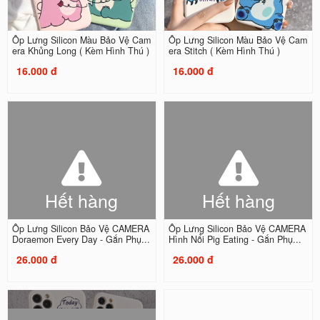
Ốp Lưng Silicon Màu Bảo Vệ Cam
Ốp Lưng Silicon Màu Bảo Vệ Cam
era Khủng Long ( Kèm Hình Thú )
era Stitch ( Kèm Hình Thú )
16.000 đ
16.000 đ
Hết hàng
Hết hàng
Ốp Lưng Silicon Bảo Vệ CAMERA
Ốp Lưng Silicon Bảo Vệ CAMERA
Doraemon Every Day - Gắn Phụ...
Hình Nổi Pig Eating - Gắn Phụ...
26.000 đ
26.000 đ