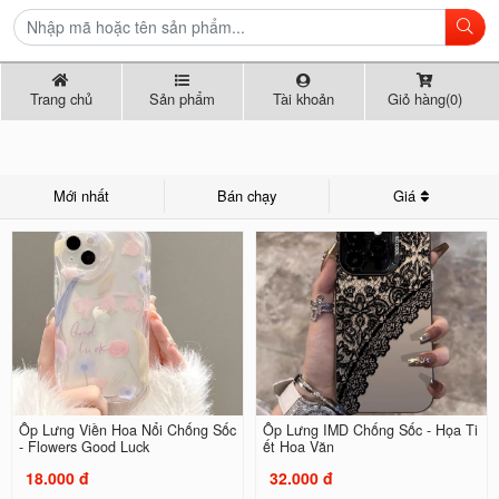
Trang chủ
Sản phẩm
Tài khoản
Giỏ hàng(0)
Mới nhất
Bán chạy
Giá
Ốp Lưng Viền Hoa Nổi Chống Sốc
Ốp Lưng IMD Chống Sốc - Họa Ti
- Flowers Good Luck
ết Hoa Văn
18.000 đ
32.000 đ