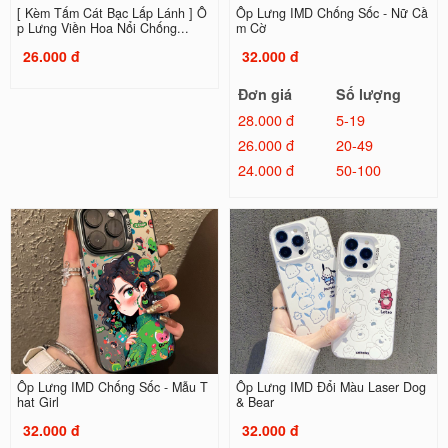
[ Kèm Tấm Cát Bạc Lấp Lánh ] Ố
Ốp Lưng IMD Chống Sốc - Nữ Cầ
p Lưng Viền Hoa Nổi Chống...
m Cờ
26.000 đ
32.000 đ
Đơn giá
Số lượng
28.000 đ
5-19
26.000 đ
20-49
24.000 đ
50-100
Ốp Lưng IMD Chống Sốc - Mẫu T
Ốp Lưng IMD Đổi Màu Laser Dog
hat Girl
& Bear
32.000 đ
32.000 đ