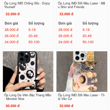
Ốp Lưng IMD Chống Sốc - Enjoy
Ốp Lưng IMD Đổi Màu Laser - Mẫ
Yourself
u Shin and Friends
32.000 đ
32.000 đ
Đơn giá
Số lượng
Đơn giá
Số lượng
28.000 đ
5-19
28.000 đ
5-19
26.000 đ
20-49
26.000 đ
20-49
24.000 đ
50-100
24.000 đ
50-100
Ốp Lưng Da Viền Bậc Thang Mẫu
Ốp Lưng IMD Đổi Màu Laser - Th
- Monster Nice
ái Vân Cơ
30.000 đ
32.000 đ