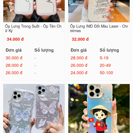
Ốp Lưng Trong Suốt - Ốp Tên Ch
Ốp Lưng IMD Đổi Màu Laser - Chr
ữ Ký
istmas
34.000 đ
32.000 đ
Đơn giá
Số lượng
Đơn giá
Số lượng
30.000 đ
-
28.000 đ
5-19
28.000 đ
-
26.000 đ
20-49
26.000 đ
-
24.000 đ
50-100