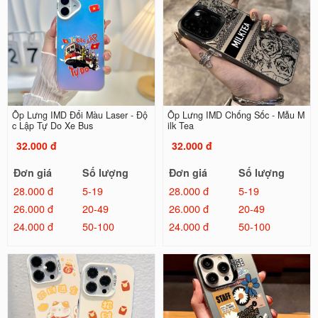
Ốp Lưng IMD Đổi Màu Laser - Độ
Ốp Lưng IMD Chống Sốc - Mẫu M
c Lập Tự Do Xe Bus
ilk Tea
32.000 đ
32.000 đ
Đơn giá
Số lượng
Đơn giá
Số lượng
28.000 đ
5-19
28.000 đ
5-19
26.000 đ
20-49
26.000 đ
20-49
24.000 đ
50-100
24.000 đ
50-100