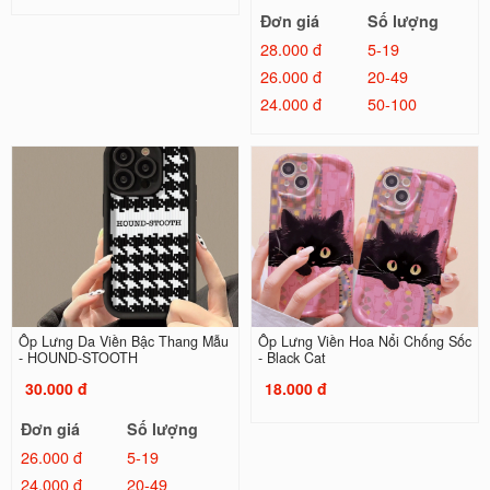
Đơn giá
Số lượng
28.000 đ
5-19
26.000 đ
20-49
24.000 đ
50-100
Ốp Lưng Da Viền Bậc Thang Mẫu
Ốp Lưng Viền Hoa Nổi Chống Sốc
- HOUND-STOOTH
- Black Cat
30.000 đ
18.000 đ
Đơn giá
Số lượng
26.000 đ
5-19
24.000 đ
20-49