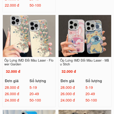
22.000 đ
50-100
Ốp Lưng IMD Đổi Màu Laser - Flo
Ốp Lưng IMD Đổi Màu Laser - Mẫ
wer Garden
u Stich
32.000 đ
32.000 đ
Đơn giá
Số lượng
Đơn giá
Số lượng
28.000 đ
5-19
28.000 đ
5-19
26.000 đ
20-49
26.000 đ
20-49
24.000 đ
50-100
24.000 đ
50-100