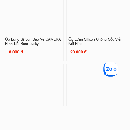
Ốp Lưng Silicon Bảo Vệ CAMERA
Ốp Lưng Silicon Chống Sốc Viền
Hình Nổi Bear Lucky
Nổi Nike
18.000 đ
20.000 đ
Ốp Lưng Silicon Chống Sốc Viền
Ốp Lưng Silicon Chống Sốc Viền
Nổi Shin and NeNe
Nổi Doraemon ( Kèm Phụ Kiện )
20.000 đ
32.000 đ