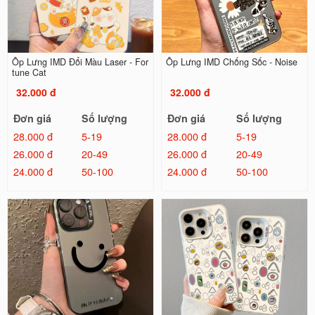
Ốp Lưng IMD Đổi Màu Laser - For
Ốp Lưng IMD Chống Sốc - Noise
tune Cat
32.000 đ
32.000 đ
Đơn giá
Số lượng
Đơn giá
Số lượng
28.000 đ
5-19
28.000 đ
5-19
26.000 đ
20-49
26.000 đ
20-49
24.000 đ
50-100
24.000 đ
50-100