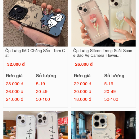
Ốp Lưng IMD Chống Sốc - Tom C
Ốp Lưng Silicon Trong Suốt Spac
at
e Bảo Vệ Camera Flower...
32.000 đ
26.000 đ
Đơn giá
Số lượng
Đơn giá
Số lượng
28.000 đ
5-19
22.000 đ
5-19
26.000 đ
20-49
20.000 đ
20-49
24.000 đ
50-100
18.000 đ
50-100