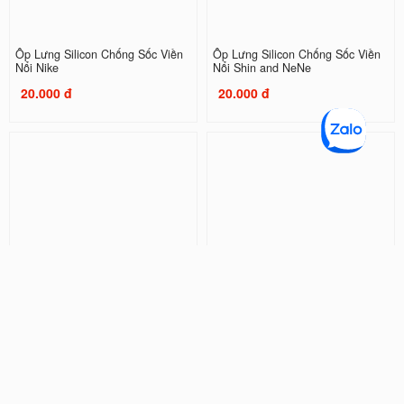
Ốp Lưng Silicon Chống Sốc Viền
Ốp Lưng Silicon Chống Sốc Viền
Nổi Nike
Nổi Shin and NeNe
20.000 đ
20.000 đ
Ốp Lưng Silicon Chống Sốc Viền
Ốp Lưng Silicon Chống Sốc Viền
Nổi Doraemon ( Kèm Phụ Kiện )
Nổi Couple Kaws
32.000 đ
20.000 đ