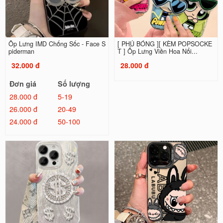
Ốp Lưng IMD Chống Sốc - Face S
[ PHỦ BÓNG ][ KÈM POPSOCKE
piderman
T ] Ốp Lưng Viền Hoa Nổi...
32.000 đ
28.000 đ
Đơn giá
Số lượng
28.000 đ
5-19
26.000 đ
20-49
24.000 đ
50-100