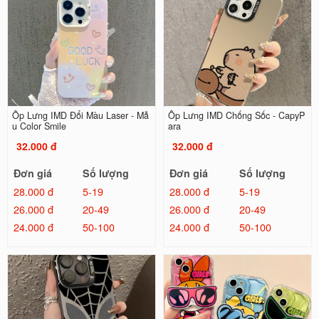
Ốp Lưng IMD Đổi Màu Laser - Mẫ
Ốp Lưng IMD Chống Sốc - CapyP
u Color Smile
ara
32.000 đ
32.000 đ
Đơn giá
Số lượng
Đơn giá
Số lượng
28.000 đ
5-19
28.000 đ
5-19
26.000 đ
20-49
26.000 đ
20-49
24.000 đ
50-100
24.000 đ
50-100