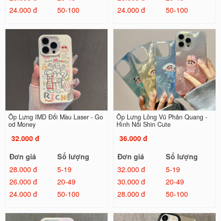
24.000 đ
50-100
24.000 đ
50-100
Ốp Lưng IMD Đổi Màu Laser - Go
Ốp Lưng Lông Vũ Phản Quang -
od Money
Hình Nổi Shin Cute
32.000 đ
36.000 đ
Đơn giá
Số lượng
Đơn giá
Số lượng
28.000 đ
5-19
32.000 đ
5-19
26.000 đ
20-49
30.000 đ
20-49
24.000 đ
50-100
28.000 đ
50-100