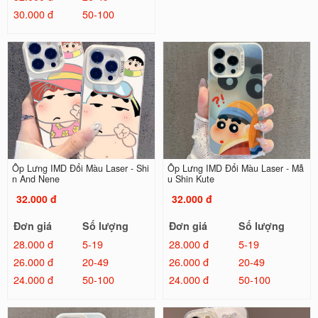
30.000 đ
50-100
Ốp Lưng IMD Đổi Màu Laser - Shi
Ốp Lưng IMD Đổi Màu Laser - Mẫ
n And Nene
u Shin Kute
32.000 đ
32.000 đ
Đơn giá
Số lượng
Đơn giá
Số lượng
28.000 đ
5-19
28.000 đ
5-19
26.000 đ
20-49
26.000 đ
20-49
24.000 đ
50-100
24.000 đ
50-100