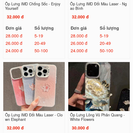
Ốp Lưng IMD Chống Sốc - Enjoy
Ốp Lưng IMD Đổi Màu Laser - Ng
Yourself
ao Bính
32.000 đ
32.000 đ
Đơn giá
Số lượng
Đơn giá
Số lượng
28.000 đ
5-19
28.000 đ
5-19
26.000 đ
20-49
26.000 đ
20-49
24.000 đ
50-100
24.000 đ
50-100
Ốp Lưng IMD Đổi Màu Laser - Clo
Ốp Lưng Lông Vũ Phản Quang -
wn Elephant
White Flowers
32.000 đ
30.000 đ