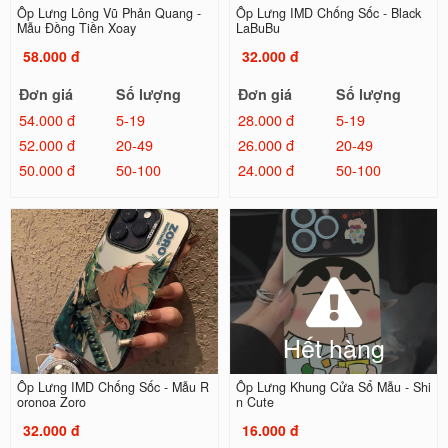
Ốp Lưng Lông Vũ Phản Quang -
Ốp Lưng IMD Chống Sốc - Black
Mẫu Đồng Tiền Xoay
LaBuBu
58.000 đ
32.000 đ
Đơn giá
Số lượng
Đơn giá
Số lượng
54.000 đ
5-19
28.000 đ
5-19
52.000 đ
20-49
26.000 đ
20-49
50.000 đ
50-100
24.000 đ
50-100
Hết hàng
Ốp Lưng IMD Chống Sốc - Mẫu R
Ốp Lưng Khung Cửa Sổ Mẫu - Shi
oronoa Zoro
n Cute
32.000 đ
16.000 đ