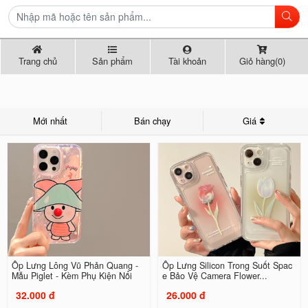
Trang chủ
Sản phẩm
Tài khoản
Giỏ hàng(0)
Mới nhất
Bán chạy
Giá
Ốp Lưng Lông Vũ Phản Quang -
Ốp Lưng Silicon Trong Suốt Spac
Mẫu Piglet - Kèm Phụ Kiện Nổi
e Bảo Vệ Camera Flower...
32.000 đ
26.000 đ