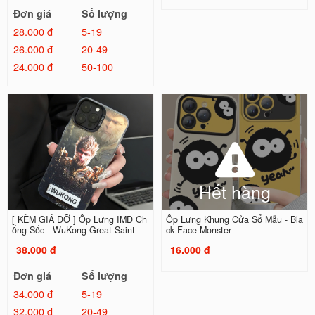
Đơn giá
Số lượng
28.000 đ
5-19
26.000 đ
20-49
24.000 đ
50-100
Hết hàng
[ KÈM GIÁ ĐỠ ] Ốp Lưng IMD Ch
Ốp Lưng Khung Cửa Sổ Mẫu - Bla
ống Sốc - WuKong Great Saint
ck Face Monster
38.000 đ
16.000 đ
Đơn giá
Số lượng
34.000 đ
5-19
32.000 đ
20-49