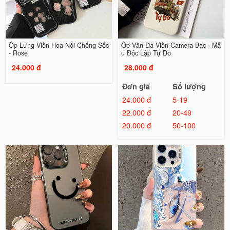
Ốp Lưng Viền Hoa Nổi Chống Sốc
Ốp Vân Da Viền Camera Bạc - Mẫ
- Rose
u Độc Lập Tự Do
24.000 đ
28.000 đ
Đơn giá
Số lượng
24.000 đ
5-19
22.000 đ
20-49
20.000 đ
50-100