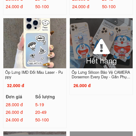
24.000 đ
50-100
24.000 đ
50-100
Hết hàng
Ốp Lưng IMD Đổi Màu Laser - Pu
Ốp Lưng Silicon Bảo Vệ CAMERA
ppy
Doraemon Every Day - Gắn Phụ...
32.000 đ
26.000 đ
Đơn giá
Số lượng
28.000 đ
5-19
26.000 đ
20-49
24.000 đ
50-100