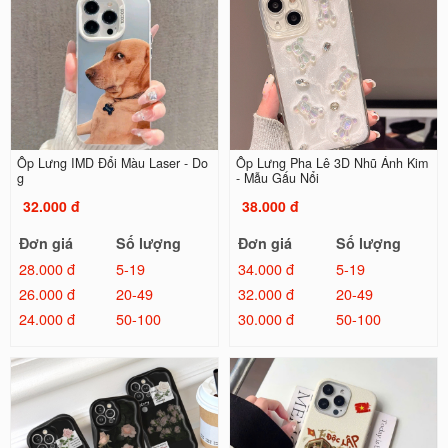
Ốp Lưng IMD Đổi Màu Laser - Do
Ốp Lưng Pha Lê 3D Nhũ Ánh Kim
g
- Mẫu Gấu Nổi
32.000 đ
38.000 đ
Đơn giá
Số lượng
Đơn giá
Số lượng
28.000 đ
5-19
34.000 đ
5-19
26.000 đ
20-49
32.000 đ
20-49
24.000 đ
50-100
30.000 đ
50-100