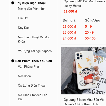
Ốp Lưng IMD Đổi Màu Laser -
Phụ Kiện Điện Thoại
Lucky Horse
Miếng dán Màn hình
32.000 đ
Giá Đỡ
Đơn giá
Số lượng
28.000 đ
5-19
Dây Đeo
26.000 đ
20-49
Móc Điện Thoại Và Móc
24.000 đ
50-100
Khóa
Vỏ Đựng Tai nge Airpods
Sản Phẩm Theo Yêu Cầu
Văn Phòng Phẩm
Móc khóa
Ốp Lưng Điện Thoại
Mô Hình Standee Lắc
Đầu
Ốp Lưng Silicon Màu Bảo Vệ
Camera Shin ( Kèm Hình...