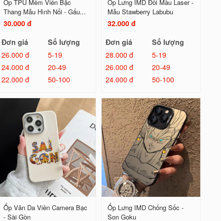
Ốp TPU Mềm Viền Bậc
Ốp Lưng IMD Đổi Màu Laser -
Thang Mẫu Hình Nổi - Gấu...
Mẫu Stawberry Labubu
30.000 đ
32.000 đ
Đơn giá
Số lượng
Đơn giá
Số lượng
26.000 đ
5-19
28.000 đ
5-19
24.000 đ
20-49
26.000 đ
20-49
22.000 đ
50-100
24.000 đ
50-100
Ốp Vân Da Viền Camera Bạc
Ốp Lưng IMD Chống Sốc -
- Sài Gòn
Son Goku