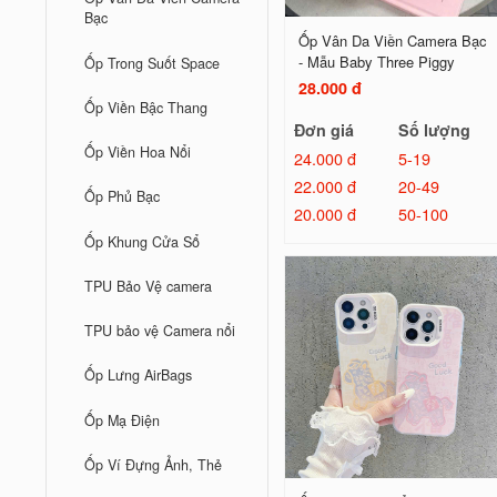
Bạc
Ốp Vân Da Viền Camera Bạc
- Mẫu Baby Three Piggy
Ốp Trong Suốt Space
28.000 đ
Ốp Viền Bậc Thang
Đơn giá
Số lượng
Ốp Viền Hoa Nổi
24.000 đ
5-19
22.000 đ
20-49
Ốp Phủ Bạc
20.000 đ
50-100
Ốp Khung Cửa Sổ
TPU Bảo Vệ camera
TPU bảo vệ Camera nổi
Ốp Lưng AirBags
Ốp Mạ Điện
Ốp Ví Đựng Ảnh, Thẻ