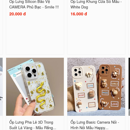
Ốp Lưng Silicon Bảo Vệ
Ốp Lưng Khung Cửa Sổ Mẫu -
CAMERA Phủ Bạc - Smile !!!
White Dog
20.000 đ
16.000 đ
Ốp Lưng Pha Lê 3D Trong
Ốp Lưng Basic Camera Nổi -
Suốt Lá Vàng - Mẫu Rắng...
Hình Nổi Mẫu Happy...