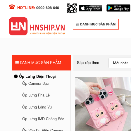
HOTLINE:
0902 608 640
DANH MỤC SẢN PHẨM
DANH MỤC SẢN PHẨM
Sắp xếp theo
Mới nhất
Ốp Lưng Điện Thoại
Ốp Camera Bạc
Ốp Lưng Pha Lê
Ốp Lưng Lông Vũ
Ốp Lưng IMD Chống Sốc
Ốp Vân Da Viền Camera