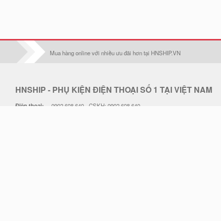
Iphone 17
Iphone 17 Pro
Mua hàng online với nhiều ưu đãi hơn tại HNSHIP.VN
Iphone 17 Air
Iphone 17 Pro Max
HNSHIP - PHỤ KIỆN ĐIỆN THOẠI SỐ 1 TẠI VIỆT NAM
Oppo F1S/A59
Điện thoại:
0902 608 640 - CSKH: 0902 608 640
Oppo F1Plus
Email:
hoangduc.royal@gmail.com
Hotline:
0902 608 640
Oppo F3/A77
THỜI GIAN LÀM VIỆC: 7h30-18h Từ T2 - T7
Oppo F3 plus
Địa chỉ: . Điện thoại hỗ trợ: 0902 608 640 - Email: hoangduc.royal@gmail.com
Thiết kế web STACKGOO.COM
© 2019 - Bản quyền thuộc về HNSHIP.VN.
Oppo F5/A79
Tải ứng dụng HNSHIP trên Apple Store & Google Play
Oppo F5 Lite/A83
Oppo F7