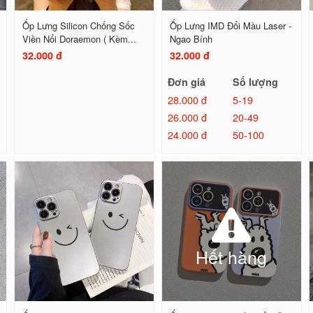
Ốp Lưng Silicon Chống Sốc
Ốp Lưng IMD Đổi Màu Laser -
Viền Nổi Doraemon ( Kèm...
Ngao Bính
32.000 đ
32.000 đ
Đơn giá
Số lượng
28.000 đ
5-19
26.000 đ
20-49
24.000 đ
50-100
Hết hàng