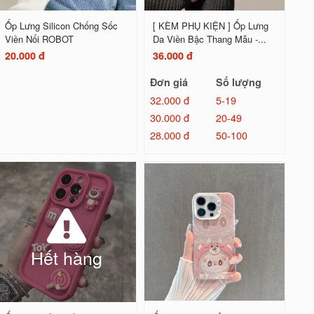
Ốp Lưng Silicon Chống Sốc
[ KÈM PHỤ KIỆN ] Ốp Lưng
Viền Nổi ROBOT
Da Viền Bậc Thang Mẫu -...
20.000 đ
36.000 đ
Đơn giá
Số lượng
32.000 đ
5-19
30.000 đ
20-49
28.000 đ
50-100
Hết hàng