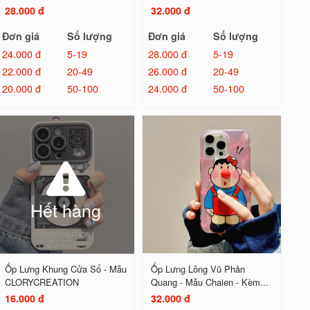
28.000 đ
32.000 đ
Đơn giá
Số lượng
Đơn giá
Số lượng
24.000 đ
5-19
28.000 đ
5-19
22.000 đ
20-49
26.000 đ
20-49
20.000 đ
50-100
24.000 đ
50-100
Hết hàng
Ốp Lưng Khung Cửa Sổ - Mẫu
Ốp Lưng Lông Vũ Phản
CLORYCREATION
Quang - Mẫu Chaien - Kèm...
16.000 đ
32.000 đ