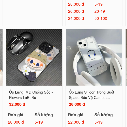
28.000 đ
5-19
26.000 đ
20-49
24.000 đ
50-100
Ốp Lưng IMD Chống Sốc -
Ốp Lưng Silicon Trong Suốt
Flowers LaBuBu
Space Bảo Vệ Camera...
32.000 đ
26.000 đ
Đơn giá
Số lượng
Đơn giá
Số lượng
28.000 đ
5-19
22.000 đ
5-19