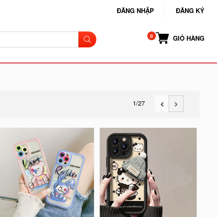
ĐĂNG NHẬP
ĐĂNG KÝ
GIỎ HÀNG
1
/27