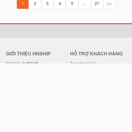
1
2
3
4
5
...
27
>>
GIỚI THIỆU HNSHIP
HỖ TRỢ KHÁCH HÀNG
Giới thiệu về HNSHIP
Trung tâm trợ giúp
Quy chế hoạt động
Hướng dẫn đặt mua hàng
Chính sách bảo mật
Chính sách đổi trả hàng
Điều khoản sử dụng
Chính sách Vận chuyển
Liên hệ HNSHIP
Thông Tin Thanh Toán, Giao Hàng