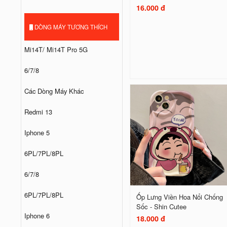
16.000 đ
DÒNG MÁY TƯƠNG THÍCH
Mi14T/ Mi14T Pro 5G
6/7/8
Các Dòng Máy Khác
Redmi 13
Iphone 5
6PL/7PL/8PL
6/7/8
6PL/7PL/8PL
Ốp Lưng Viền Hoa Nổi Chống
Sốc - Shin Cutee
Iphone 6
18.000 đ