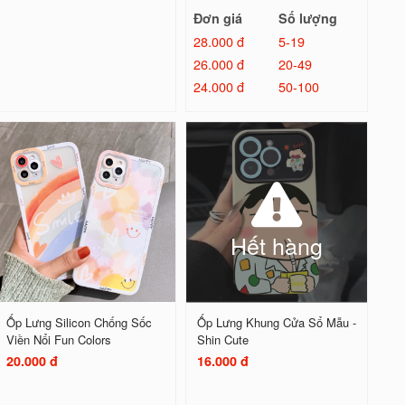
Đơn giá
Số lượng
28.000 đ
5-19
26.000 đ
20-49
24.000 đ
50-100
Hết hàng
Ốp Lưng Silicon Chống Sốc
Ốp Lưng Khung Cửa Sổ Mẫu -
Viền Nổi Fun Colors
Shin Cute
20.000 đ
16.000 đ