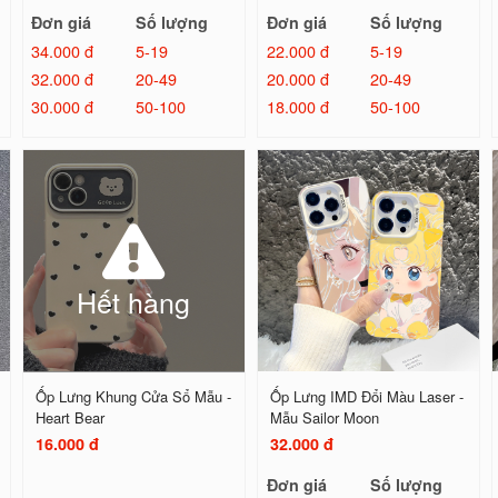
Đơn giá
Số lượng
Đơn giá
Số lượng
34.000 đ
5-19
22.000 đ
5-19
32.000 đ
20-49
20.000 đ
20-49
30.000 đ
50-100
18.000 đ
50-100
Hết hàng
Ốp Lưng Khung Cửa Sổ Mẫu -
Ốp Lưng IMD Đổi Màu Laser -
Heart Bear
Mẫu Sailor Moon
16.000 đ
32.000 đ
Đơn giá
Số lượng