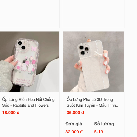
Ốp Lưng Viền Hoa Nổi Chống
Ốp Lưng Pha Lê 3D Trong
Sốc - Rabbits and Flowers
Suốt Kim Tuyến - Mẫu Hình...
18.000 đ
36.000 đ
Đơn giá
Số lượng
32.000 đ
5-19