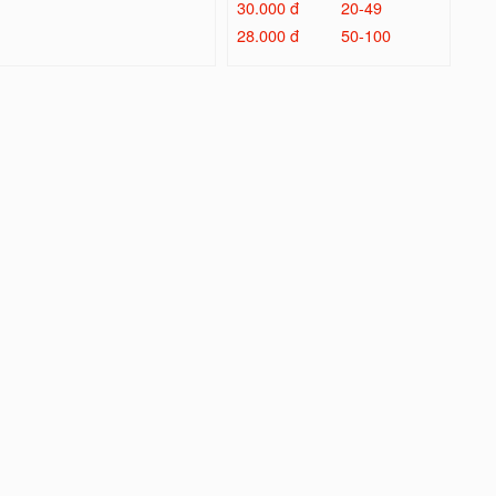
30.000 đ
20-49
28.000 đ
50-100