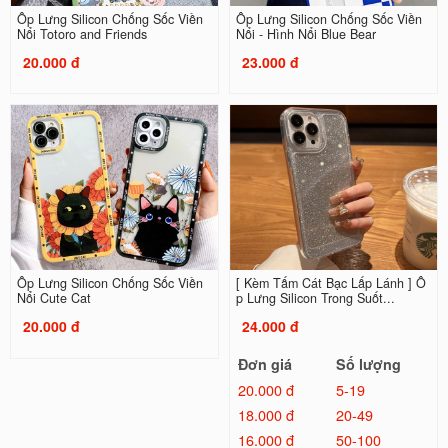
Ốp Lưng Silicon Chống Sốc Viền
Ốp Lưng Silicon Chống Sốc Viền
Nổi Totoro and Friends
Nổi - Hình Nổi Blue Bear
20.000 đ
23.000 đ
Ốp Lưng Silicon Chống Sốc Viền
[ Kèm Tấm Cát Bạc Lấp Lánh ] Ố
Nổi Cute Cat
p Lưng Silicon Trong Suốt...
20.000 đ
24.000 đ
Đơn giá
Số lượng
20.000 đ
5-19
18.000 đ
20-49
16.000 đ
50-100