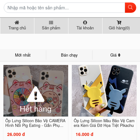
Trang chủ
Sản phẩm
Tài khoản
Giỏ hàng(0)
Mới nhất
Bán chạy
Giá
Hết hàng
Ốp Lưng Silicon Bảo Vệ CAMERA
Ốp Lưng Silicon Màu Bảo Vệ Cam
Hình Nổi Pig Eating - Gắn Phụ...
era Kèm Giá Đỡ Họa Tiệt Pikachu
26.000 đ
16.000 đ