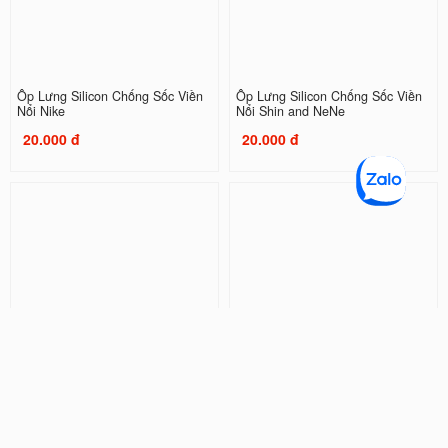
Ốp Lưng Silicon Chống Sốc Viền
Ốp Lưng Silicon Chống Sốc Viền
Nổi Nike
Nổi Shin and NeNe
20.000 đ
20.000 đ
Ốp Lưng Silicon Chống Sốc Viền
Ốp Lưng Silicon Chống Sốc Viền
Nổi Doraemon ( Kèm Phụ Kiện )
Nổi Couple Kaws
32.000 đ
20.000 đ