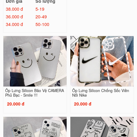
Đơn giá
Số lượng
38.000 đ
5-19
36.000 đ
20-49
34.000 đ
50-100
Ốp Lưng Silicon Bảo Vệ CAMERA
Ốp Lưng Silicon Chống Sốc Viền
Phủ Bạc - Smile !!!
Nổi Nike
20.000 đ
20.000 đ