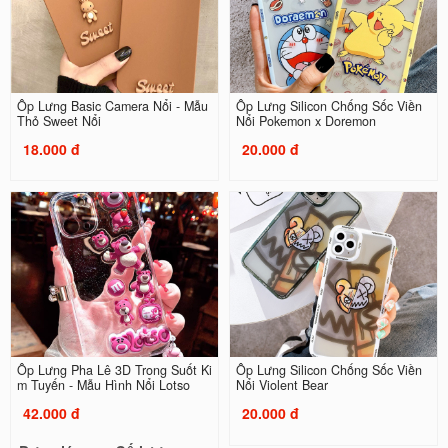
Ốp Lưng Basic Camera Nổi - Mẫu
Ốp Lưng Silicon Chống Sốc Viền
Thỏ Sweet Nổi
Nổi Pokemon x Doremon
18.000 đ
20.000 đ
Ốp Lưng Pha Lê 3D Trong Suốt Ki
Ốp Lưng Silicon Chống Sốc Viền
m Tuyến - Mẫu Hình Nổi Lotso
Nổi Violent Bear
42.000 đ
20.000 đ