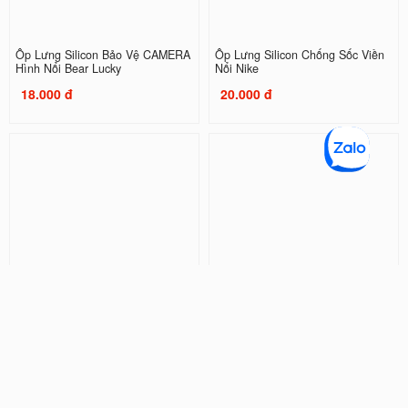
Ốp Lưng Silicon Bảo Vệ CAMERA
Ốp Lưng Silicon Chống Sốc Viền
Hình Nổi Bear Lucky
Nổi Nike
18.000 đ
20.000 đ
Ốp Lưng Silicon Chống Sốc Viền
Ốp Lưng Silicon Chống Sốc Viền
Nổi Shin and NeNe
Nổi Doraemon ( Kèm Phụ Kiện )
20.000 đ
32.000 đ