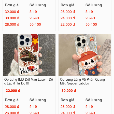
Đơn giá
Số lượng
Đơn giá
Số lượng
32.000 đ
5-19
26.000 đ
5-19
30.000 đ
20-49
24.000 đ
20-49
28.000 đ
50-100
22.000 đ
50-100
Ốp Lưng IMD Đổi Màu Laser - Độ
Ốp Lưng Lông Vũ Phản Quang -
c Lập & Tự Do !!!
Mẫu Supper Labubu
32.000 đ
30.000 đ
Đơn giá
Số lượng
Đơn giá
Số lượng
28.000 đ
5-19
26.000 đ
5-19
26.000 đ
20-49
24.000 đ
20-49