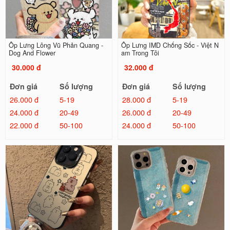
Ốp Lưng Lông Vũ Phản Quang -
Ốp Lưng IMD Chống Sốc - Việt N
Dog And Flower
am Trong Tôi
30.000 đ
32.000 đ
Đơn giá
Số lượng
Đơn giá
Số lượng
26.000 đ
5-19
28.000 đ
5-19
24.000 đ
20-49
26.000 đ
20-49
22.000 đ
50-100
24.000 đ
50-100