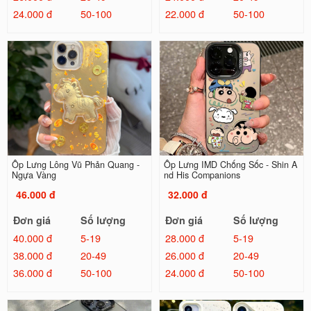
24.000 đ
50-100
22.000 đ
50-100
Ốp Lưng Lông Vũ Phản Quang -
Ốp Lưng IMD Chống Sốc - Shin A
Ngựa Vàng
nd His Companions
46.000 đ
32.000 đ
Đơn giá
Số lượng
Đơn giá
Số lượng
40.000 đ
5-19
28.000 đ
5-19
38.000 đ
20-49
26.000 đ
20-49
36.000 đ
50-100
24.000 đ
50-100