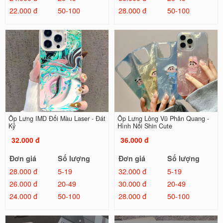
22.000 đ
50-100
28.000 đ
50-100
Ốp Lưng IMD Đổi Màu Laser - Đát
Ốp Lưng Lông Vũ Phản Quang -
Kỷ
Hình Nổi Shin Cute
32.000 đ
36.000 đ
Đơn giá
Số lượng
Đơn giá
Số lượng
28.000 đ
5-19
32.000 đ
5-19
26.000 đ
20-49
30.000 đ
20-49
24.000 đ
50-100
28.000 đ
50-100