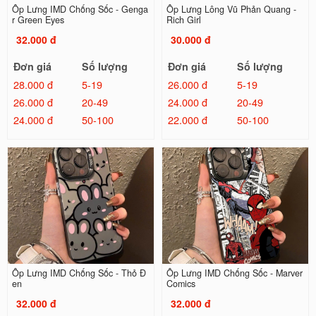
Ốp Lưng IMD Chống Sốc - Genga
Ốp Lưng Lông Vũ Phản Quang -
r Green Eyes
Rich Girl
32.000 đ
30.000 đ
Đơn giá
Số lượng
Đơn giá
Số lượng
28.000 đ
5-19
26.000 đ
5-19
26.000 đ
20-49
24.000 đ
20-49
24.000 đ
50-100
22.000 đ
50-100
Ốp Lưng IMD Chống Sốc - Thỏ Đ
Ốp Lưng IMD Chống Sốc - Marver
en
Comics
32.000 đ
32.000 đ