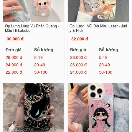
Ốp Lưng Lông Vũ Phản Quang -
Ốp Lưng IMD Đổi Màu Laser - Jud
Mẫu Hi Labubu
y & Nick
30.000 đ
32.000 đ
Đơn giá
Số lượng
Đơn giá
Số lượng
26.000 đ
5-19
28.000 đ
5-19
24.000 đ
20-49
26.000 đ
20-49
22.000 đ
50-100
24.000 đ
50-100