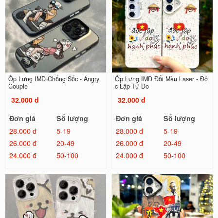
Ốp Lưng IMD Chống Sốc - Angry
Ốp Lưng IMD Đổi Màu Laser - Độ
Couple
c Lập Tự Do
32.000 đ
32.000 đ
Đơn giá
Số lượng
Đơn giá
Số lượng
28.000 đ
5-19
28.000 đ
5-19
26.000 đ
20-49
26.000 đ
20-49
24.000 đ
50-100
24.000 đ
50-100