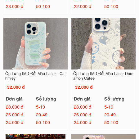
23.000 đ
50-100
22.000 đ
50-100
Ốp Lưng IMD Đổi Màu Laser - Cat
Ốp Lưng IMD Đổi Màu Laser Dore
hmiey
amon Cutee
32.000 đ
32.000 đ
Đơn giá
Số lượng
Đơn giá
Số lượng
28.000 đ
5-19
28.000 đ
5-19
26.000 đ
20-49
26.000 đ
20-49
24.000 đ
50-100
24.000 đ
50-100