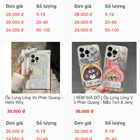
Đơn giá
Số lượng
Đơn giá
Số lượng
28.000 đ
5-19
28.000 đ
5-19
26.000 đ
20-49
26.000 đ
20-49
24.000 đ
50-100
24.000 đ
50-100
Ốp Lưng Lông Vũ Phản Quang -
[ KÈM GIÁ ĐỠ ] Ốp Lưng Lông V
Hello Kitty
ũ Phản Quang - Mẫu Tom & Jerry
30.000 đ
36.000 đ
Đơn giá
Số lượng
Đơn giá
Số lượng
26.000 đ
5-19
32.000 đ
5-19
24.000 đ
20-49
30.000 đ
20-49