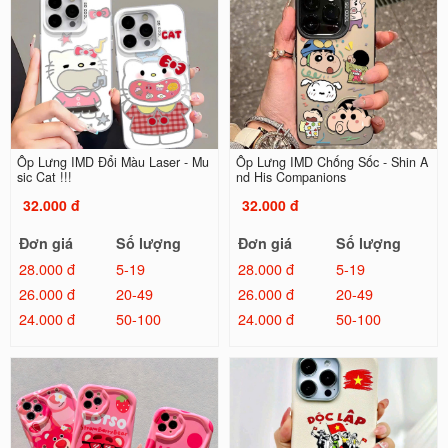
Ốp Lưng IMD Đổi Màu Laser - Mu
Ốp Lưng IMD Chống Sốc - Shin A
sic Cat !!!
nd His Companions
32.000 đ
32.000 đ
Đơn giá
Số lượng
Đơn giá
Số lượng
28.000 đ
5-19
28.000 đ
5-19
26.000 đ
20-49
26.000 đ
20-49
24.000 đ
50-100
24.000 đ
50-100