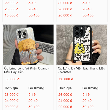
22.000 đ
5-19
30.000 đ
5-19
20.000 đ
20-49
28.000 đ
20-49
18.000 đ
50-100
26.000 đ
50-100
Ốp Lưng Lông Vũ Phản Quang -
Ốp Lưng Da Viền Bậc Thang Mẫu
Mẫu Cây Tiền
- Monster
30.000 đ
30.000 đ
Đơn giá
Số lượng
Đơn giá
Số lượng
26.000 đ
5-19
26.000 đ
5-19
24.000 đ
20-49
24.000 đ
20-49
22.000 đ
50-100
22.000 đ
50-100