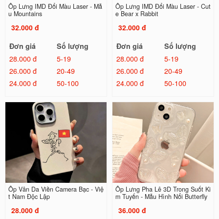
Ốp Lưng IMD Đổi Màu Laser - Mẫ
Ốp Lưng IMD Đổi Màu Laser - Cut
u Mountains
e Bear x Rabbit
32.000 đ
32.000 đ
Đơn giá
Số lượng
Đơn giá
Số lượng
28.000 đ
5-19
28.000 đ
5-19
26.000 đ
20-49
26.000 đ
20-49
24.000 đ
50-100
24.000 đ
50-100
Ốp Vân Da Viền Camera Bạc - Việ
Ốp Lưng Pha Lê 3D Trong Suốt Ki
t Nam Độc Lập
m Tuyến - Mẫu Hình Nổi Butterfly
28.000 đ
36.000 đ