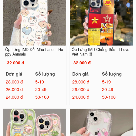
Ốp Lưng IMD Đổi Màu Laser - Ha
Ốp Lưng IMD Chống Sốc - I Love
ppy Animals
Việt Nam !!!
32.000 đ
32.000 đ
Đơn giá
Số lượng
Đơn giá
Số lượng
28.000 đ
5-19
28.000 đ
5-19
26.000 đ
20-49
26.000 đ
20-49
24.000 đ
50-100
24.000 đ
50-100