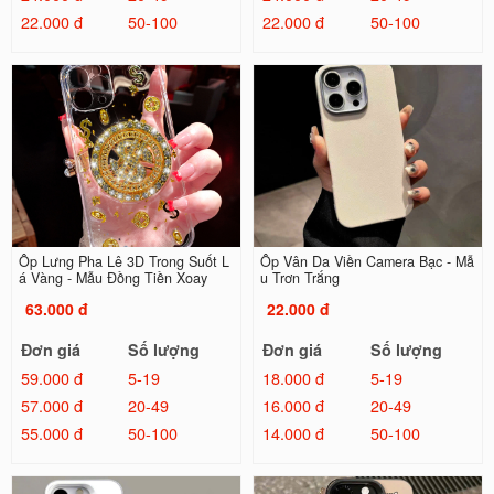
22.000 đ
50-100
22.000 đ
50-100
Ốp Lưng Pha Lê 3D Trong Suốt L
Ốp Vân Da Viền Camera Bạc - Mẫ
á Vàng - Mẫu Đồng Tiền Xoay
u Trơn Trắng
63.000 đ
22.000 đ
Đơn giá
Số lượng
Đơn giá
Số lượng
59.000 đ
5-19
18.000 đ
5-19
57.000 đ
20-49
16.000 đ
20-49
55.000 đ
50-100
14.000 đ
50-100