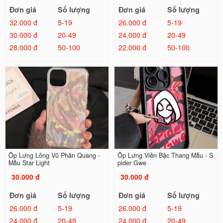
Đơn giá
Số lượng
Đơn giá
Số lượng
32.000 đ
5-19
26.000 đ
5-19
30.000 đ
20-49
24.000 đ
20-49
28.000 đ
50-100
22.000 đ
50-100
Ốp Lưng Lông Vũ Phản Quang -
Ốp Lưng Viền Bậc Thang Mẫu - S
Mẫu Star Light
pider Gwe
30.000 đ
30.000 đ
Đơn giá
Số lượng
Đơn giá
Số lượng
26.000 đ
5-19
26.000 đ
5-19
24.000 đ
20-49
24.000 đ
20-49