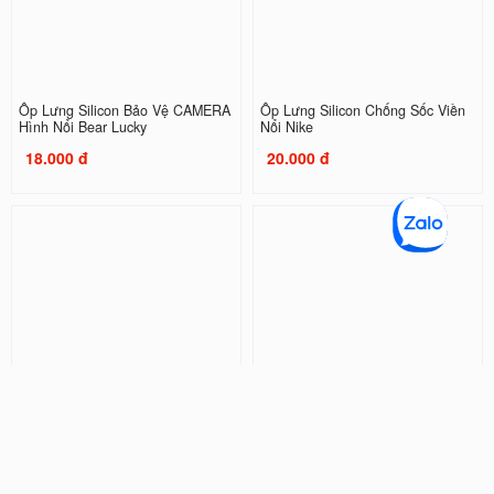
Ốp Lưng Silicon Bảo Vệ CAMERA
Ốp Lưng Silicon Chống Sốc Viền
Hình Nổi Bear Lucky
Nổi Nike
18.000 đ
20.000 đ
Ốp Lưng Silicon Chống Sốc Viền
Ốp Lưng Silicon Chống Sốc Viền
Nổi Shin and NeNe
Nổi Doraemon ( Kèm Phụ Kiện )
20.000 đ
32.000 đ