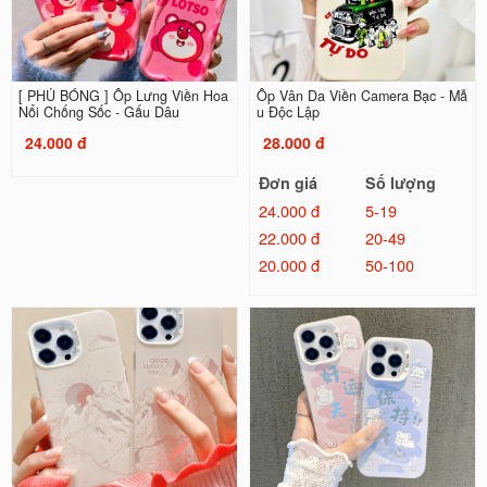
[ PHỦ BÓNG ] Ốp Lưng Viền Hoa
Ốp Vân Da Viền Camera Bạc - Mẫ
Nổi Chống Sốc - Gấu Dâu
u Độc Lập
24.000 đ
28.000 đ
Đơn giá
Số lượng
24.000 đ
5-19
22.000 đ
20-49
20.000 đ
50-100