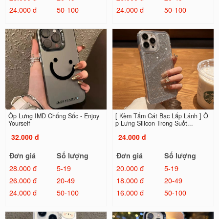
24.000 đ
50-100
24.000 đ
50-100
Ốp Lưng IMD Chống Sốc - Enjoy
[ Kèm Tấm Cát Bạc Lấp Lánh ] Ố
Yourself
p Lưng Silicon Trong Suốt...
32.000 đ
24.000 đ
Đơn giá
Số lượng
Đơn giá
Số lượng
28.000 đ
5-19
20.000 đ
5-19
26.000 đ
20-49
18.000 đ
20-49
24.000 đ
50-100
16.000 đ
50-100