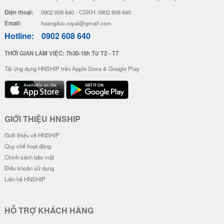
Điện thoại:
0902 608 640 - CSKH: 0902 608 640
Email:
hoangduc.royal@gmail.com
Hotline:
0902 608 640
THỜI GIAN LÀM VIỆC: 7h30-18h Từ T2 - T7
Tải ứng dụng HNSHIP trên Apple Store & Google Play
GIỚI THIỆU HNSHIP
Giới thiệu về HNSHIP
Quy chế hoạt động
Chính sách bảo mật
Điều khoản sử dụng
Liên hệ HNSHIP
HỖ TRỢ KHÁCH HÀNG