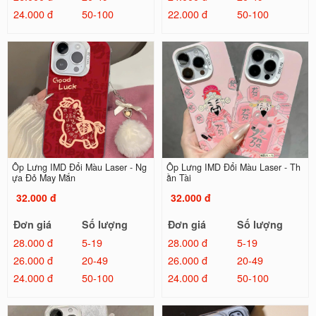
24.000 đ
50-100
22.000 đ
50-100
Ốp Lưng IMD Đổi Màu Laser - Ng
Ốp Lưng IMD Đổi Màu Laser - Th
ựa Đỏ May Mắn
ần Tài
32.000 đ
32.000 đ
Đơn giá
Số lượng
Đơn giá
Số lượng
28.000 đ
5-19
28.000 đ
5-19
26.000 đ
20-49
26.000 đ
20-49
24.000 đ
50-100
24.000 đ
50-100