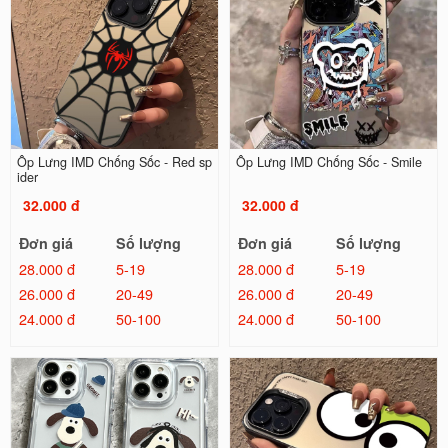
Ốp Lưng IMD Chống Sốc - Red sp
Ốp Lưng IMD Chống Sốc - Smile
ider
32.000 đ
32.000 đ
Đơn giá
Số lượng
Đơn giá
Số lượng
28.000 đ
5-19
28.000 đ
5-19
26.000 đ
20-49
26.000 đ
20-49
24.000 đ
50-100
24.000 đ
50-100