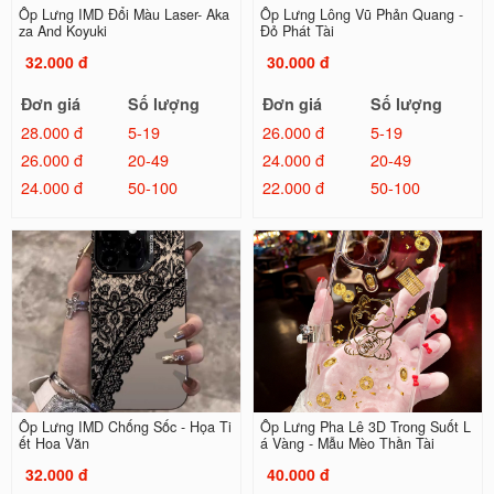
Ốp Lưng IMD Đổi Màu Laser- Aka
Ốp Lưng Lông Vũ Phản Quang -
za And Koyuki
Đỏ Phát Tài
32.000 đ
30.000 đ
Đơn giá
Số lượng
Đơn giá
Số lượng
28.000 đ
5-19
26.000 đ
5-19
26.000 đ
20-49
24.000 đ
20-49
24.000 đ
50-100
22.000 đ
50-100
Ốp Lưng IMD Chống Sốc - Họa Ti
Ốp Lưng Pha Lê 3D Trong Suốt L
ết Hoa Văn
á Vàng - Mẫu Mèo Thần Tài
32.000 đ
40.000 đ