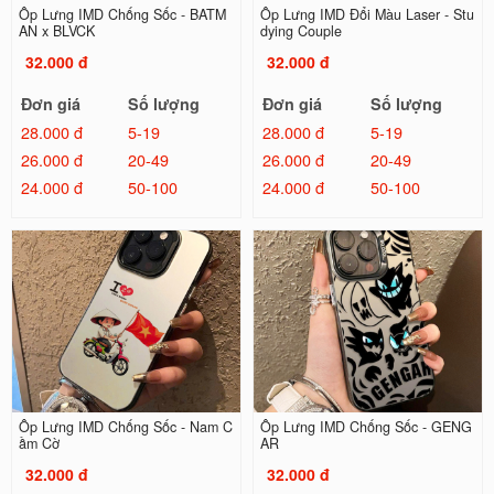
Ốp Lưng IMD Chống Sốc - BATM
Ốp Lưng IMD Đổi Màu Laser - Stu
AN x BLVCK
dying Couple
32.000 đ
32.000 đ
Đơn giá
Số lượng
Đơn giá
Số lượng
28.000 đ
5-19
28.000 đ
5-19
26.000 đ
20-49
26.000 đ
20-49
24.000 đ
50-100
24.000 đ
50-100
Ốp Lưng IMD Chống Sốc - Nam C
Ốp Lưng IMD Chống Sốc - GENG
ầm Cờ
AR
32.000 đ
32.000 đ