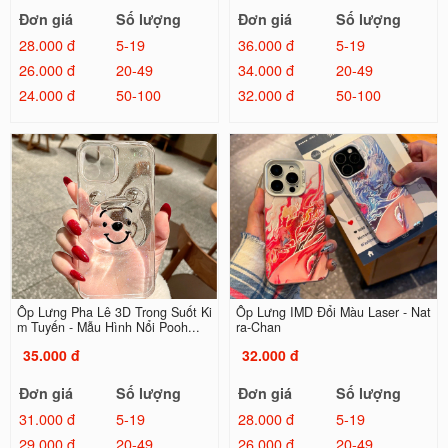
Đơn giá
Số lượng
Đơn giá
Số lượng
28.000 đ
5-19
36.000 đ
5-19
26.000 đ
20-49
34.000 đ
20-49
24.000 đ
50-100
32.000 đ
50-100
Ốp Lưng Pha Lê 3D Trong Suốt Ki
Ốp Lưng IMD Đổi Màu Laser - Nat
m Tuyến - Mẫu Hình Nổi Pooh...
ra-Chan
35.000 đ
32.000 đ
Đơn giá
Số lượng
Đơn giá
Số lượng
31.000 đ
5-19
28.000 đ
5-19
29.000 đ
20-49
26.000 đ
20-49