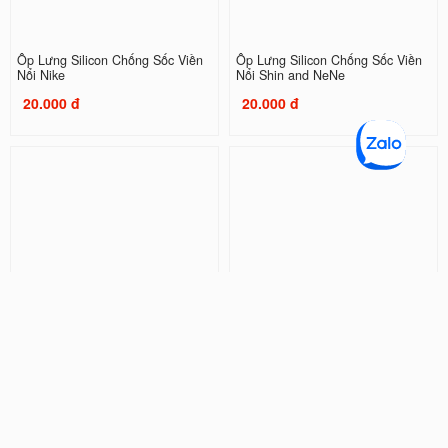
Ốp Lưng Silicon Chống Sốc Viền
Ốp Lưng Silicon Chống Sốc Viền
Nổi Nike
Nổi Shin and NeNe
20.000 đ
20.000 đ
Ốp Lưng Silicon Chống Sốc Viền
Ốp Lưng Silicon Chống Sốc Viền
Nổi Doraemon ( Kèm Phụ Kiện )
Nổi Couple Kaws
32.000 đ
20.000 đ