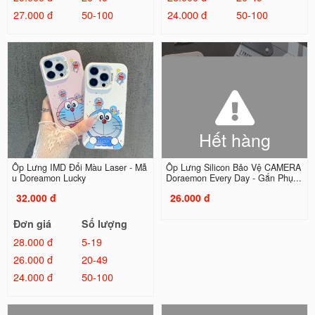
27.000 đ
50-100
24.000 đ
50-100
Hết hàng
Ốp Lưng IMD Đổi Màu Laser - Mẫ
Ốp Lưng Silicon Bảo Vệ CAMERA
u Doreamon Lucky
Doraemon Every Day - Gắn Phụ...
32.000 đ
26.000 đ
Đơn giá
Số lượng
28.000 đ
5-19
26.000 đ
20-49
24.000 đ
50-100