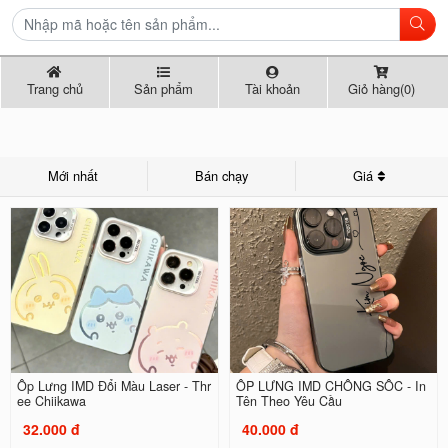
Trang chủ
Sản phẩm
Tài khoản
Giỏ hàng(0)
Mới nhất
Bán chạy
Giá
Ốp Lưng IMD Đổi Màu Laser - Thr
ỐP LƯNG IMD CHỐNG SỐC - In
ee Chiikawa
Tên Theo Yêu Cầu
32.000 đ
40.000 đ