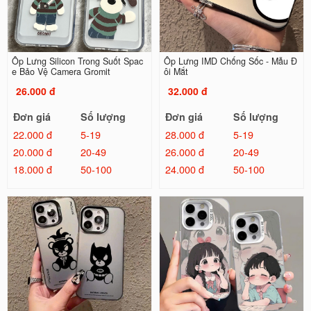
Ốp Lưng Silicon Trong Suốt Spac
Ốp Lưng IMD Chống Sốc - Mẫu Đ
e Bảo Vệ Camera Gromit
ôi Mắt
26.000 đ
32.000 đ
Đơn giá
Số lượng
Đơn giá
Số lượng
22.000 đ
5-19
28.000 đ
5-19
20.000 đ
20-49
26.000 đ
20-49
18.000 đ
50-100
24.000 đ
50-100