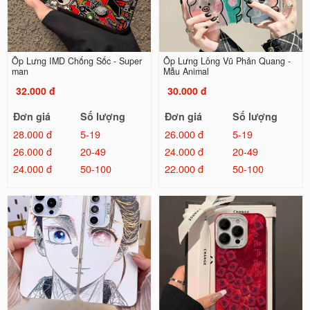
Ốp Lưng IMD Chống Sốc - Super
Ốp Lưng Lông Vũ Phản Quang -
man
Mẫu Animal
32.000 đ
30.000 đ
Đơn giá
Số lượng
Đơn giá
Số lượng
28.000 đ
5-19
26.000 đ
5-19
26.000 đ
20-49
24.000 đ
20-49
24.000 đ
50-100
22.000 đ
50-100