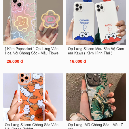
[ Kèm Popsocket ] Ốp Lưng Viền
Ốp Lưng Silicon Màu Bảo Vệ Cam
Hoa Nổi Chống Sốc - Mẫu Flowe
era Kaws ( Kèm Hình Thú )
26.000 đ
16.000 đ
Ốp Lưng Silicon Chống Sốc Viền
Ốp Lưng IMD Chống Sốc - Mẫu Z