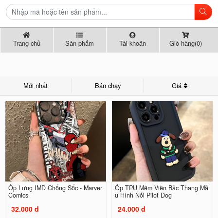
Trang chủ
Sản phẩm
Tài khoản
Giỏ hàng(0)
Mới nhất
Bán chạy
Giá
Ốp Lưng IMD Chống Sốc - Marver
Ốp TPU Mềm Viền Bậc Thang Mẫ
Comics
u Hình Nổi Pilot Dog
32.000 đ
24.000 đ