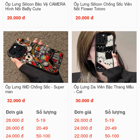
Ốp Lưng Silicon Bảo Vệ CAMERA
Ốp Lưng Silicon Chống Sốc Viền
Hình Nổi BaBy Cute
Nổi Flower Totoro
20.000 đ
20.000 đ
Ốp Lưng IMD Chống Sốc - Super
Ốp Lưng Da Viền Bậc Thang Mẫu
man
- Cat
32.000 đ
30.000 đ
Đơn giá
Số lượng
Đơn giá
Số lượng
28.000 đ
5-19
26.000 đ
5-19
26.000 đ
20-49
24.000 đ
20-49
24.000 đ
50-100
22.000 đ
50-100