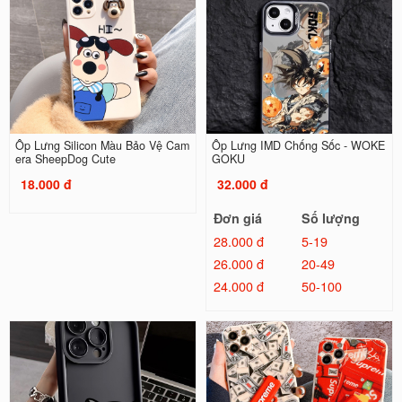
Ốp Lưng Silicon Màu Bảo Vệ Cam
Ốp Lưng IMD Chống Sốc - WOKE
era SheepDog Cute
GOKU
18.000 đ
32.000 đ
Đơn giá
Số lượng
28.000 đ
5-19
26.000 đ
20-49
24.000 đ
50-100