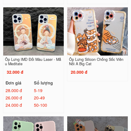
Ốp Lưng IMD Đổi Màu Laser - Mẫ
Ốp Lưng Silicon Chống Sốc Viền
u Meditate
Nổi A Big Cat
32.000 đ
20.000 đ
Đơn giá
Số lượng
28.000 đ
5-19
26.000 đ
20-49
24.000 đ
50-100