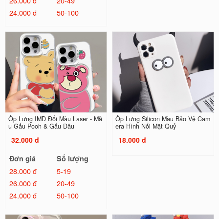
26.000 đ
20-49
24.000 đ
50-100
Ốp Lưng IMD Đổi Màu Laser - Mẫ
Ốp Lưng Silicon Màu Bảo Vệ Cam
u Gấu Pooh & Gấu Dâu
era Hình Nổi Mặt Quỷ
32.000 đ
18.000 đ
Đơn giá
Số lượng
28.000 đ
5-19
26.000 đ
20-49
24.000 đ
50-100