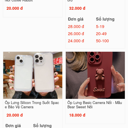
Nổi Cutee Rabbit
oro
20.000 đ
32.000 đ
Đơn giá
Số lượng
28.000 đ
5-19
26.000 đ
20-49
24.000 đ
50-100
Ốp Lưng Silicon Trong Suốt Spac
Ốp Lưng Basic Camera Nổi - Mẫu
e Bảo Vệ Camera
Bear Sweet Nổi
20.000 đ
18.000 đ
Đơn giá
Số lượng