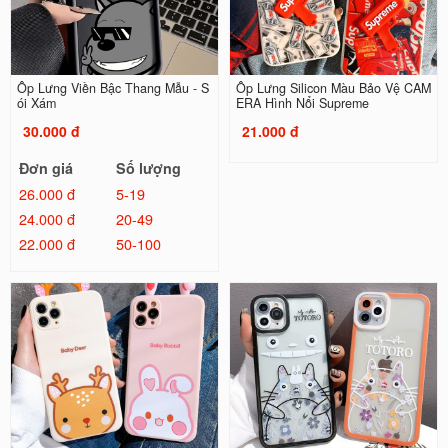
Ốp Lưng Viền Bậc Thang Mẫu - S
Ốp Lưng Silicon Màu Bảo Vệ CAM
ói Xám
ERA Hình Nổi Supreme
30.000 đ
21.000 đ
Đơn giá
Số lượng
26.000 đ
5-19
24.000 đ
20-49
22.000 đ
50-100