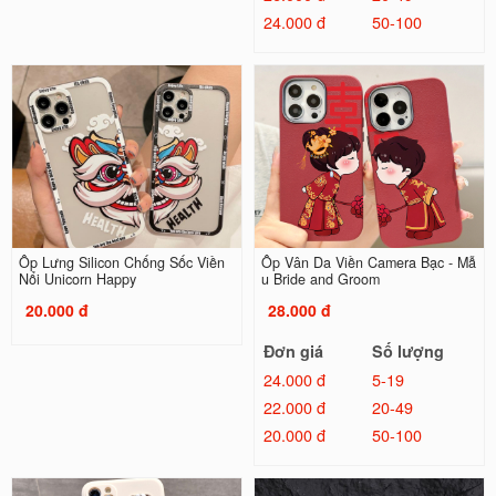
24.000 đ
50-100
Ốp Lưng Silicon Chống Sốc Viền
Ốp Vân Da Viền Camera Bạc - Mẫ
Nổi Unicorn Happy
u Bride and Groom
20.000 đ
28.000 đ
Đơn giá
Số lượng
24.000 đ
5-19
22.000 đ
20-49
20.000 đ
50-100