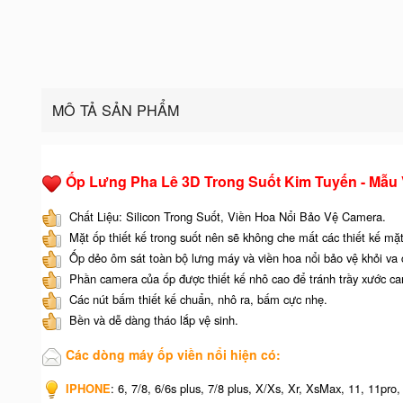
MÔ TẢ SẢN PHẨM
Ốp Lưng Pha Lê 3D Trong Suốt Kim Tuyến - Mẫu V
Chất Liệu: Silicon Trong Suốt, Viền Hoa Nổi Bảo Vệ Camera.
Mặt ốp thiết kế trong suốt nên sẽ không che mất các thiết kế mặt
Ốp dẻo ôm sát toàn bộ lưng máy và viền hoa nổi bảo vệ khỏi va 
Phần camera của ốp được thiết kế nhô cao để tránh trầy xước c
Các nút bấm thiết kế chuẩn, nhô ra, bấm cực nhẹ.
Bền và dễ dàng tháo lắp vệ sinh.
Các dòng máy ốp viền nổi hiện có:
IPHONE
: 6, 7/8, 6/6s plus, 7/8 plus, X/Xs, Xr, XsMax, 11, 11pr