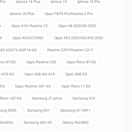
 Pro
Iphone 14 Plus
Iphone 15
Iphone 15 Pro
Iphone 16 Plus
Oppo F9/F9 Pro/Realme 2 Pro
o
Oppo A1K/ Realme C2
Oppo A9 2020/A5 2020
20
Oppo A52/A72/A92
Oppo A53 2020/A32/A33 2020
A95 4G/A74-4G/F19-4G
Realme C25Y/Realme C21Y
eno 8T-5G
Oppo Realme C55
Oppo Reno 8T-4G
 A78-4G
Oppo A38-4G/ A18
Oppo A98-5G
-5G
Oppo Realme C67 4G
Oppo Reno 11 5G
Reno 12F-5G
Samsung J7 prime
Samsung A10
ung A20S
Samsung A51
Samsung A11/M11
03s/A02s
Samsung A22 4G
Galaxy A02/M02