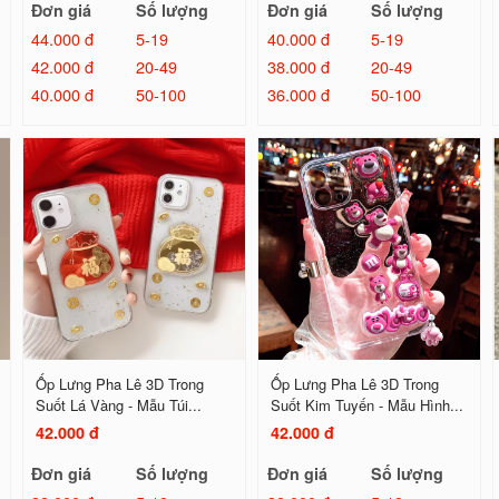
Đơn giá
Số lượng
Đơn giá
Số lượng
44.000 đ
5-19
40.000 đ
5-19
42.000 đ
20-49
38.000 đ
20-49
40.000 đ
50-100
36.000 đ
50-100
Ốp Lưng Pha Lê 3D Trong
Ốp Lưng Pha Lê 3D Trong
Suốt Lá Vàng - Mẫu Túi...
Suốt Kim Tuyến - Mẫu Hình...
42.000 đ
42.000 đ
Đơn giá
Số lượng
Đơn giá
Số lượng