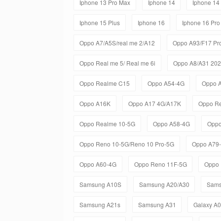
Iphone 13 Pro Max
Iphone 14
Iphone 14
Iphone 15 Plus
Iphone 16
Iphone 16 Pro
Oppo A7/A5S/real me 2/A12
Oppo A93/F17 Pr
Oppo Real me 5/ Real me 6i
Oppo A8/A31 20
Oppo Realme C15
Oppo A54-4G
Oppo 
Oppo A16K
Oppo A17 4G/A17K
Oppo R
Oppo Realme 10-5G
Oppo A58-4G
Oppo
Oppo Reno 10-5G/Reno 10 Pro-5G
Oppo A79
Oppo A60-4G
Oppo Reno 11F-5G
Oppo 
Samsung A10S
Samsung A20/A30
Sams
Samsung A21s
Samsung A31
Galaxy A