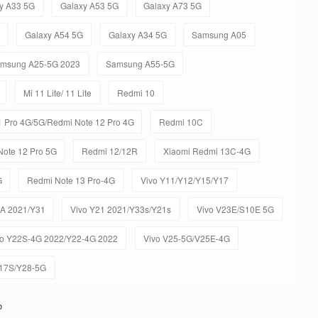
y A33 5G
Galaxy A53 5G
Galaxy A73 5G
Galaxy A54 5G
Galaxy A34 5G
Samsung A05
msung A25-5G 2023
Samsung A55-5G
Mi 11 Lite/ 11 Lite
Redmi 10
 Pro 4G/5G/Redmi Note 12 Pro 4G
Redmi 10C
ote 12 Pro 5G
Redmi 12/12R
Xiaomi Redmi 13C-4G
G
Redmi Note 13 Pro-4G
Vivo Y11/Y12/Y15/Y17
1A 2021/Y31
Vivo Y21 2021/Y33s/Y21s
Vivo V23E/S10E 5G
vo Y22S-4G 2022/Y22-4G 2022
Vivo V25-5G/V25E-4G
Y17S/Y28-5G
o