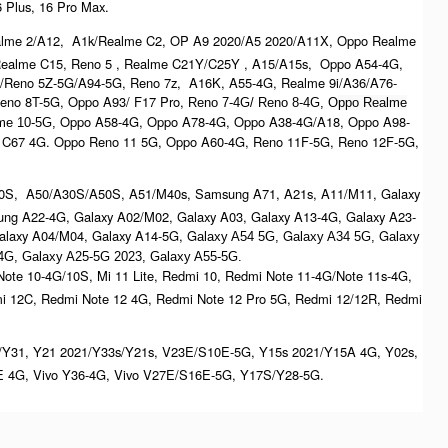
6 Plus, 16 Pro Max.
ealme 2/A12, A1k/Realme C2, OP A9 2020/A5 2020/A11X, Oppo Realme
 Realme C15, Reno 5 , Realme C21Y/C25Y , A15/A15s, Oppo A54-4G,
/Reno 5Z-5G/A94-5G, Reno 7z, A16K, A55-4G, Realme 9i/A36/A76-
eno 8T-5G, Oppo A93/ F17 Pro,
Reno 7-4G/ Reno 8-4G, O
ppo Realme
Oppo A58-4G, Oppo A78-4G, Oppo A38-4G/A18, Oppo A98-
me 10-5G,
 C67 4G. Oppo Reno 11 5G, Oppo A60-4G, Reno 11F-5G, Reno 12F-5G,
0S, A50/A30S/A50S, A51/M40s, Samsung A71, A21s, A11/M11, Galaxy
ng A22-4G, Galaxy A02/M02, Galaxy A03, Galaxy A13-4G, Galaxy A23-
laxy A04/M04, Galaxy A14-5G, G
G
G
alaxy A54 5G,
alaxy A34 5G,
alaxy
4G, G
alaxy A25-5G 2023, Galaxy A55-5G.
ote 10-4G/10S, Mi 11 Lite, Redmi 10, Redmi Note 11-4G/Note 11s-4G,
i 12C, Redmi Note 12 4G, Redmi Note 12 Pro 5G, Redmi 12/12R, Redmi
/Y31, Y21 2021/Y33s/Y21s, V23E/S10E-5G, Y15s 2021/Y15A 4G, Y02s,
 4G, Vivo Y36-4G, Vivo V27E/S16E-5G, Y17S/Y28-5G.