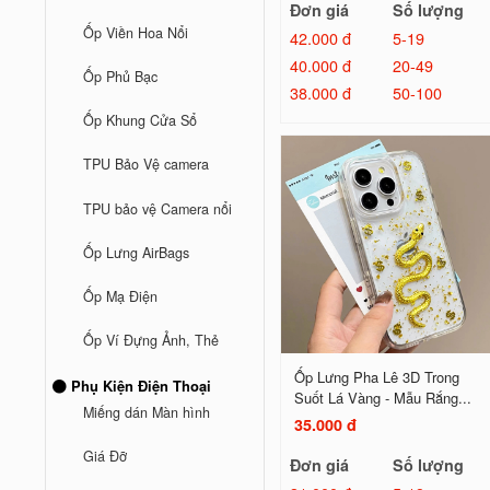
Đơn giá
Số lượng
Ốp Viền Hoa Nổi
42.000 đ
5-19
40.000 đ
20-49
Ốp Phủ Bạc
38.000 đ
50-100
Ốp Khung Cửa Sổ
TPU Bảo Vệ camera
TPU bảo vệ Camera nổi
Ốp Lưng AirBags
Ốp Mạ Điện
Ốp Ví Đựng Ảnh, Thẻ
Ốp Lưng Pha Lê 3D Trong
Phụ Kiện Điện Thoại
Suốt Lá Vàng - Mẫu Rắng...
Miếng dán Màn hình
35.000 đ
Giá Đỡ
Đơn giá
Số lượng