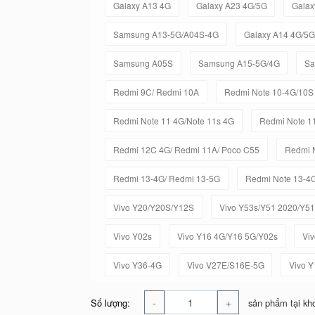
Galaxy A13 4G
Galaxy A23 4G/5G
Galax
Samsung A13-5G/A04S-4G
Galaxy A14 4G/5G
Samsung A05S
Samsung A15-5G/4G
Sa
Redmi 9C/ Redmi 10A
Redmi Note 10-4G/10S
Redmi Note 11 4G/Note 11s 4G
Redmi Note 11
Redmi 12C 4G/ Redmi 11A/ Poco C55
Redmi N
Redmi 13-4G/ Redmi 13-5G
Redmi Note 13-4
Vivo Y20/Y20S/Y12S
Vivo Y53s/Y51 2020/Y5
Vivo Y02s
Vivo Y16 4G/Y16 5G/Y02s
Vi
Vivo Y36-4G
Vivo V27E/S16E-5G
Vivo 
-
+
Số lượng:
sản phẩm tại kh