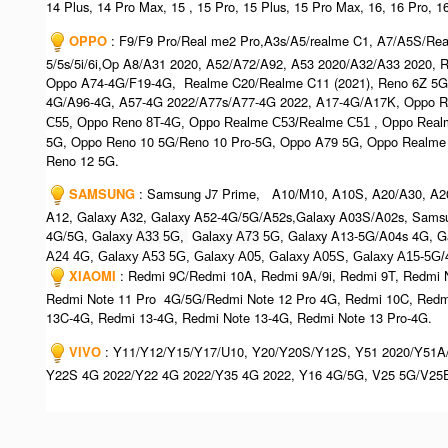
14 Plus, 14 Pro Max, 15 , 15 Pro, 15 Plus, 15 Pro Max, 16, 16 Pro, 1
OPPO
: F9/F9 Pro/Real me2 Pro,A3s/A5/realme C1, A7/A5S/R
5/5s/5i/6i,Op A8/A31 2020, A52/A72/A92, A53 2020/A32/A33 2020,
Oppo A74-4G/F19-4G, Realme C20/Realme C11 (2021), Reno 6Z 5G
4G/A96-4G, A57-4G 2022/A77s/A77-4G 2022, A17-4G/A17K, Oppo R
C55, O
ppo Reno 8T-4G, Oppo Realme C53/Realme C51 , Oppo Real
5G, Oppo Reno 10 5G/Reno 10 Pro-5G, Oppo A79 5G, Oppo Realme
Reno 12 5G.
SAMSUNG
: Samsung J7 Prime, A10/M10, A10S, A20/A30, A2
A12, Galaxy A32, Galaxy A52-4G/5G/A52s,Galaxy A03S/A02s, Samsu
4G/5G, G
G
Galaxy A13-5G/A04s 4G, Ga
alaxy A33 5G,
alaxy A73 5G,
A24 4G, Galaxy A53 5G, Galaxy A05, Galaxy A05S, Galaxy A15-5G/
XIAOMI
: Redmi 9C/Redmi 10A, Redmi 9A/9i, Redmi 9T, Redmi N
Redmi Note 11 Pro 4G/5G/Redmi Note 12 Pro 4G, Redmi 10C, Redm
13C-4G, Redmi 13-4G, Redmi Note 13-4G, Redmi Note 13 Pro-4G.
VIVO
: Y11/Y12/Y15/Y17/U10, Y20/Y20S/Y12S, Y51 2020/Y51A
Y22S 4G 2022/Y22 4G 2022/Y35 4G 2022, Y16 4G/5G, V25 5G/V25E