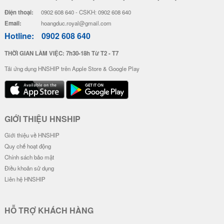
Điện thoại:
0902 608 640 - CSKH: 0902 608 640
Email:
hoangduc.royal@gmail.com
Hotline:
0902 608 640
THỜI GIAN LÀM VIỆC: 7h30-18h Từ T2 - T7
Tải ứng dụng HNSHIP trên Apple Store & Google Play
GIỚI THIỆU HNSHIP
Giới thiệu về HNSHIP
Quy chế hoạt động
Chính sách bảo mật
Điều khoản sử dụng
Liên hệ HNSHIP
HỖ TRỢ KHÁCH HÀNG