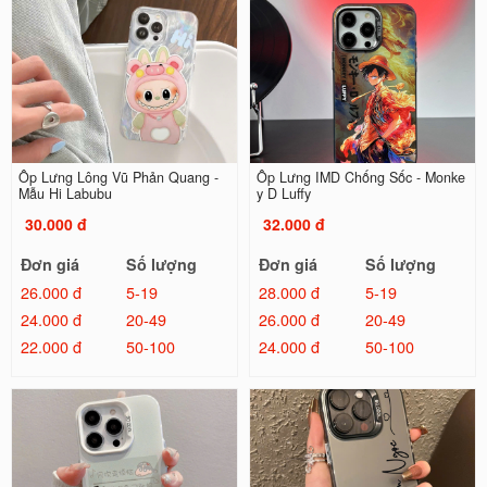
Ốp Lưng Lông Vũ Phản Quang -
Ốp Lưng IMD Chống Sốc - Monke
Mẫu Hi Labubu
y D Luffy
30.000 đ
32.000 đ
Đơn giá
Số lượng
Đơn giá
Số lượng
26.000 đ
5-19
28.000 đ
5-19
24.000 đ
20-49
26.000 đ
20-49
22.000 đ
50-100
24.000 đ
50-100