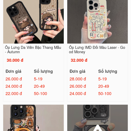
Ốp Lưng Da Viền Bậc Thang Mẫu
Ốp Lưng IMD Đổi Màu Laser - Go
- Autumn
od Money
30.000 đ
32.000 đ
Đơn giá
Số lượng
Đơn giá
Số lượng
26.000 đ
5-19
28.000 đ
5-19
24.000 đ
20-49
26.000 đ
20-49
22.000 đ
50-100
24.000 đ
50-100