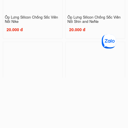
Ốp Lưng Silicon Chống Sốc Viền
Ốp Lưng Silicon Chống Sốc Viền
Nổi Nike
Nổi Shin and NeNe
20.000 đ
20.000 đ
Ốp Lưng Silicon Chống Sốc Viền
Ốp Lưng Silicon Chống Sốc Viền
Nổi Doraemon ( Kèm Phụ Kiện )
Nổi Couple Kaws
32.000 đ
20.000 đ