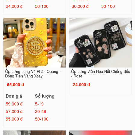
24.000 đ
50-100
30.000 đ
50-100
Ốp Lưng Lông Vũ Phản Quang -
Ốp Lưng Viền Hoa Nổi Chống Sốc
Đồng Tiền Vàng Xoay
- Rose
65.000 đ
24.000 đ
Đơn giá
Số lượng
59.000 đ
5-19
57.000 đ
20-49
55.000 đ
50-100