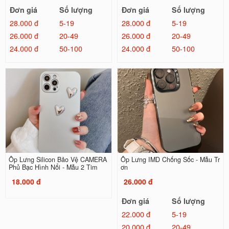
Đơn giá
Số lượng
Đơn giá
Số lượng
28.000 đ
5-19
28.000 đ
5-19
26.000 đ
20-49
26.000 đ
20-49
24.000 đ
50-100
24.000 đ
50-100
Ốp Lưng Silicon Bảo Vệ CAMERA
Ốp Lưng IMD Chống Sốc - Mẫu Tr
Phủ Bạc Hình Nổi - Mẫu 2 Tim
ơn
18.000 đ
26.000 đ
Đơn giá
Số lượng
22.000 đ
5-19
20.000 đ
20-49