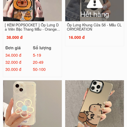
Hết hàng
[ KÈM POPSOCKET ] Ốp Lưng D
Ốp Lưng Khung Cửa Sổ - Mẫu CL
a Viền Bậc Thang Mẫu - Orange...
ORYCREATION
38.000 đ
16.000 đ
Đơn giá
Số lượng
34.000 đ
5-19
32.000 đ
20-49
30.000 đ
50-100