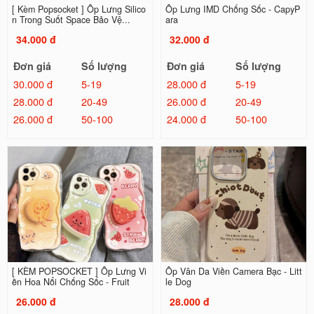
[ Kèm Popsocket ] Ốp Lưng Silico
Ốp Lưng IMD Chống Sốc - CapyP
n Trong Suốt Space Bảo Vệ...
ara
34.000 đ
32.000 đ
Đơn giá
Số lượng
Đơn giá
Số lượng
30.000 đ
5-19
28.000 đ
5-19
28.000 đ
20-49
26.000 đ
20-49
26.000 đ
50-100
24.000 đ
50-100
[ KÈM POPSOCKET ] Ốp Lưng Vi
Ốp Vân Da Viền Camera Bạc - Litt
ền Hoa Nổi Chống Sốc - Fruit
le Dog
26.000 đ
28.000 đ