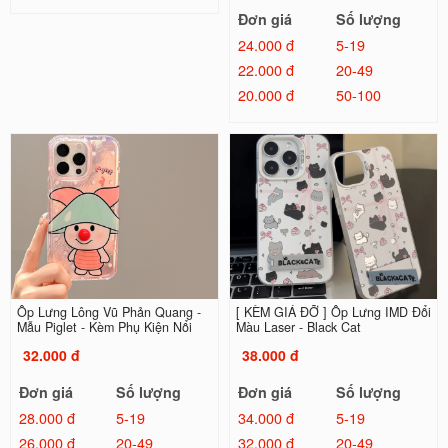
Đơn giá
Số lượng
24.000 đ
5-19
22.000 đ
20-49
20.000 đ
50-100
Ốp Lưng Lông Vũ Phản Quang -
[ KÈM GIÁ ĐỠ ] Ốp Lưng IMD Đổi
Mẫu Piglet - Kèm Phụ Kiện Nổi
Màu Laser - Black Cat
32.000 đ
38.000 đ
Đơn giá
Số lượng
Đơn giá
Số lượng
28.000 đ
5-19
34.000 đ
5-19
26.000 đ
20-49
32.000 đ
20-49