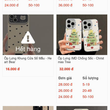
24.000 đ
50-100
36.000 đ
50-100
Hết hàng
Ốp Lưng Khung Cửa Sổ Mẫu - He
Ốp Lưng IMD Chống Sốc - Christ
art Bear
mas Tree
16.000 đ
32.000 đ
Đơn giá
Số lượng
28.000 đ
5-19
26.000 đ
20-49
24.000 đ
50-100