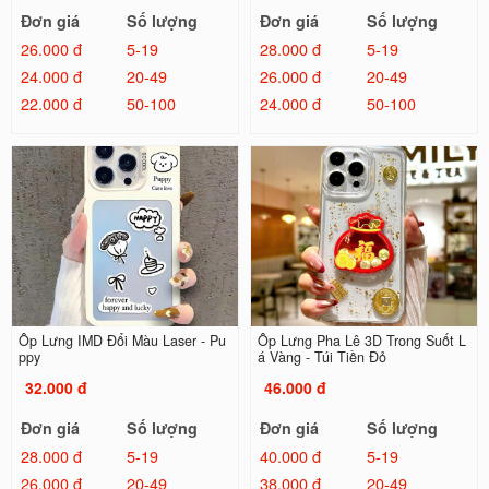
Đơn giá
Số lượng
Đơn giá
Số lượng
26.000 đ
5-19
28.000 đ
5-19
24.000 đ
20-49
26.000 đ
20-49
22.000 đ
50-100
24.000 đ
50-100
Ốp Lưng IMD Đổi Màu Laser - Pu
Ốp Lưng Pha Lê 3D Trong Suốt L
ppy
á Vàng - Túi Tiền Đỏ
32.000 đ
46.000 đ
Đơn giá
Số lượng
Đơn giá
Số lượng
28.000 đ
5-19
40.000 đ
5-19
26.000 đ
20-49
38.000 đ
20-49