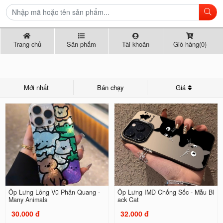
Trang chủ
Sản phẩm
Tài khoản
Giỏ hàng(0)
Mới nhất
Bán chạy
Giá
Ốp Lưng Lông Vũ Phản Quang -
Ốp Lưng IMD Chống Sốc - Mẫu Bl
Many Animals
ack Cat
30.000 đ
32.000 đ