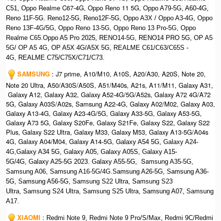
ppo Realme C67-4G, Oppo Reno 11 5G, O
C51, O
ppo A79-5G
, A60-4G,
Reno 11F-5G. Reno12-5G, Reno12F-5G, O
ppo A3X / Oppo A3-4G, Oppo
Reno 13F-4G/5G, Oppo Reno 13-5G, Oppo Reno 13 Pro-5G, Oppo
Realme C65.O
ppo A5 Pro 2025, R
ENO14-5G,
RENO14 PRO 5G,
OP A5
5G/ OP A5 4G,
OP A5X 4G/A5X 5G,
REALME C61/C63/C65S -
4G,
REALME C75/C75X/C71/C73.
SAMSUNG
: J7 prime, A10/M10, A10S, A20/A30, A20S, Note 20,
Note 20 Ultra, A50/A30S/A50S, A51/M40s, A21s, A11/M11, Galaxy A31,
Galaxy A12, Galaxy A32, Galaxy A52-4G/5G/A52s, Galaxy A72 4G/A72
5G, Galaxy A03S/A02s, Samsung A22-4G, Galaxy A02/M02, Galaxy A03,
Galaxy A13-4G, Galaxy A23-4G/5G, Galaxy A33-5G, Galaxy A53-5G,
Galaxy A73 5G, Galaxy S20Fe, Galaxy S21Fe, Galaxy S22, Galaxy S22
Plus, Galaxy S22 Ultra, Galaxy M33, Galaxy M53, Galaxy A13-5G/A04s
4G, Galaxy A04/M04, Galaxy A14-5G, G
alaxy A54 5G,
Galaxy A24-
4G,G
alaxy A34 5G,
G
alaxy A05,
G
alaxy A05S,
G
alaxy A15-
Sa
5G/4G,
G
alaxy A25-5G 2023.
G
alaxy A55-5G,
msung A35-5G,
Samsung A06, Samsung A16-5G/4G.S
amsung A26-5G,
S
amsung A36-
5G,
S
amsung A56-5G, S
amsung S22 Ultra,
S
amsung S23
Ultra,
S
amsung S24 Ultra,
S
amsung S25 Ultra,
Samsung A07,
Samsung
A17.
XIAOMI
:
Redmi Note 9, Redmi Note 9 Pro/S/Max, Redmi 9C/Redmi