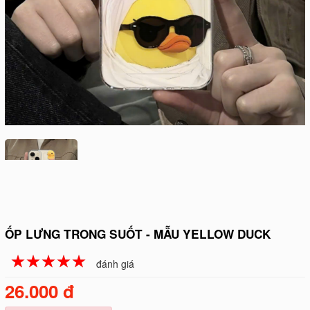
ỐP LƯNG TRONG SUỐT - MẪU YELLOW DUCK
☆
★
☆
★
☆
★
☆
★
☆
★
đánh giá
26.000 đ