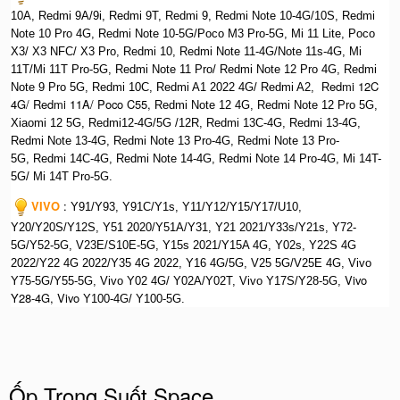
10A, Redmi 9A/9i, Redmi 9T, Redmi 9, Redmi Note 10-4G/10S, Redmi
Note 10 Pro 4G, Redmi Note 10-5G/Poco M3 Pro-5G, Mi 11 Lite, Poco
X3/ X3 NFC/ X3 Pro, Redmi 10, Redmi Note 11-4G/Note 11s-4G, Mi
11T/Mi 11T Pro-5G, Redmi Note 11 Pro/ Redmi Note 12 Pro 4G, Redmi
edmi 12C
Note 9 Pro 5G, Redmi 10C, Redmi A1 2022 4G/ Redmi A2, R
4G/ Redmi 11A/ Poco C55,
Redmi Note 12 4G, Redmi Note 12 Pro 5G,
Xiaomi 12 5G, Redmi12-4G/5G /12R,
Redmi 13C-4G, Redmi 13-4G,
Redmi Note 13-4G, Redmi Note 13 Pro-4G, R
edmi Note 13 Pro-
5G, Redmi 14C-4G, Redmi Note 14-4G, Redmi Note 14 Pro-4G, Mi 14T-
5G/ Mi 14T Pro-5G.
VIVO
:
Y91/Y93, Y91C/Y1s, Y11/Y12/Y15/Y17/U10,
Y20/Y20S/Y12S, Y51 2020/Y51A/Y31, Y21 2021/Y33s/Y21s, Y72-
5G/Y52-5G, V23E/S10E-5G, Y15s 2021/Y15A 4G, Y02s, Y22S 4G
2022/Y22 4G 2022/Y35 4G 2022, Y16 4G/5G, V25 5G/V25E 4G, Vivo
Vivo
Y75-5G/Y55-5G, Vivo Y02 4G/ Y02A/Y02T, Vivo Y17S/Y28-5G,
Y28-4G, Vivo
Y100-4G/ Y100-5G.
Ốp Trong Suốt Space