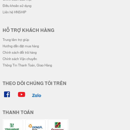
Ốp Lưng Trong Suốt - Ốp Tên Ch
ữ Ký
34.000 đ
Đơn giá
Số lượng
30.000 đ
-
28.000 đ
-
26.000 đ
-
Mua hàng online với nhiều ưu đãi hơn tại HNSHIP.VN
Đăng ký
HNSHIP - PHỤ KIỆN ĐIỆN THOẠI SỐ 1 TẠI VIỆT NAM
Điện thoại:
0902 608 640 - CSKH: 0902 608 640