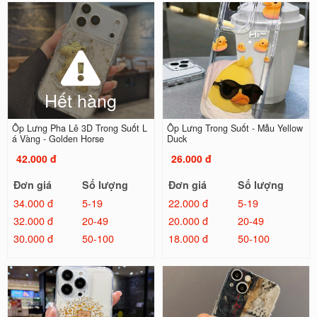
Hết hàng
Ốp Lưng Pha Lê 3D Trong Suốt L
Ốp Lưng Trong Suốt - Mẫu Yellow
á Vàng - Golden Horse
Duck
42.000 đ
26.000 đ
Đơn giá
Số lượng
Đơn giá
Số lượng
34.000 đ
5-19
22.000 đ
5-19
32.000 đ
20-49
20.000 đ
20-49
30.000 đ
50-100
18.000 đ
50-100