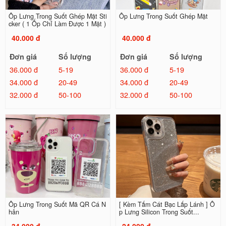
Ốp Lưng Trong Suốt Ghép Mặt Sti
Ốp Lưng Trong Suốt Ghép Mặt
cker ( 1 Ốp Chỉ Làm Được 1 Mặt )
40.000 đ
40.000 đ
Đơn giá
Số lượng
Đơn giá
Số lượng
36.000 đ
5-19
36.000 đ
5-19
34.000 đ
20-49
34.000 đ
20-49
32.000 đ
50-100
32.000 đ
50-100
Ốp Lưng Trong Suốt Mã QR Cá N
[ Kèm Tấm Cát Bạc Lấp Lánh ] Ố
hân
p Lưng Silicon Trong Suốt...