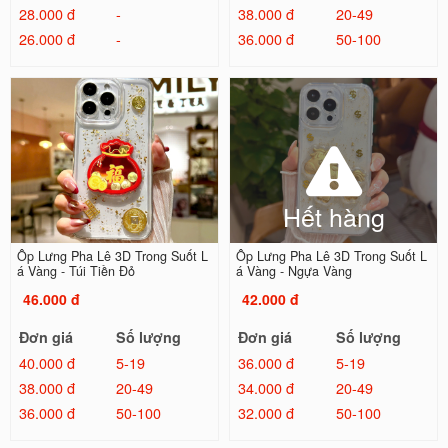
28.000 đ
-
38.000 đ
20-49
26.000 đ
-
36.000 đ
50-100
Hết hàng
Ốp Lưng Pha Lê 3D Trong Suốt L
Ốp Lưng Pha Lê 3D Trong Suốt L
á Vàng - Túi Tiền Đỏ
á Vàng - Ngựa Vàng
46.000 đ
42.000 đ
Đơn giá
Số lượng
Đơn giá
Số lượng
40.000 đ
5-19
36.000 đ
5-19
38.000 đ
20-49
34.000 đ
20-49
36.000 đ
50-100
32.000 đ
50-100