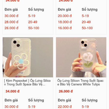
34.000 đ
24.000 đ
Đơn giá
Số lượng
Đơn giá
Số lượng
30.000 đ
5-19
20.000 đ
5-19
28.000 đ
20-49
18.000 đ
20-49
26.000 đ
50-100
16.000 đ
50-100
[ Kèm Popsocket ] Ốp Lưng Silico
Ốp Lưng Silicon Trong Suốt Spac
n Trong Suốt Space Bảo Vệ...
e Bảo Vệ Camera White Tulips
34.000 đ
26.000 đ
Đơn giá
Số lượng
Đơn giá
Số lượng
30.000 đ
5-19
22.000 đ
5-19