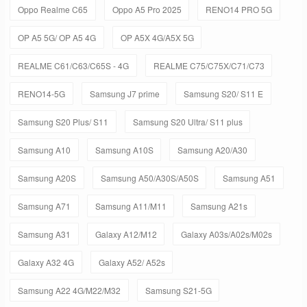
Oppo Realme C65
Oppo A5 Pro 2025
RENO14 PRO 5G
OP A5 5G/ OP A5 4G
OP A5X 4G/A5X 5G
REALME C61/C63/C65S - 4G
REALME C75/C75X/C71/C73
RENO14-5G
Samsung J7 prime
Samsung S20/ S11 E
Samsung S20 Plus/ S11
Samsung S20 Ultra/ S11 plus
Samsung A10
Samsung A10S
Samsung A20/A30
Samsung A20S
Samsung A50/A30S/A50S
Samsung A51
Samsung A71
Samsung A11/M11
Samsung A21s
Samsung A31
Galaxy A12/M12
Galaxy A03s/A02s/M02s
Galaxy A32 4G
Galaxy A52/ A52s
Samsung A22 4G/M22/M32
Samsung S21-5G