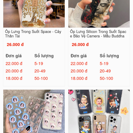
Ốp Lưng Trong Suốt Space - Cây
Ốp Lưng Silicon Trong Suốt Spac
Thần Tài
e Bảo Vệ Camera - Mẫu Buddha
26.000 đ
26.000 đ
Đơn giá
Số lượng
Đơn giá
Số lượng
22.000 đ
5-19
22.000 đ
5-19
20.000 đ
20-49
20.000 đ
20-49
18.000 đ
50-100
18.000 đ
50-100