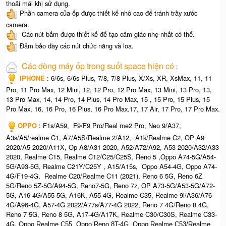
thoải mái khi sử dụng.
Phần camera của ốp được thiết kế nhô cao để tránh trầy xước
camera.
Các nút bấm được thiết kế để tạo cảm giác nhẹ nhất có thể.
Đảm bảo đầy các nút chức năng và loa.
Các dòng máy ốp trong suốt space hiện có
:
IPHONE
: 6/6s, 6/6s Plus, 7/8, 7/8 Plus, X/Xs, XR, XsMax, 11, 11
Pro, 11 Pro Max, 12 Mini, 12, 12 Pro, 12 Pro Max, 13 Mini, 13 Pro, 13,
13 Pro Max, 14, 14 Pro, 14 Plus, 14 Pro Max, 15 , 15 Pro, 15 Plus, 15
Pro Max, 16, 16 Pro, 16 Plus, 16 Pro Max.17, 17 Air, 17 Pro, 17 Pro Max.
OPPO
: F1s/A59, F9/F9 Pro/Real me2 Pro, Neo 9/A37,
A3s/A5/realme C1, A7/A5S/Realme 2/A12, A1k/Realme C2, OP A9
2020/A5 2020/A11X, Op A8/A31 2020, A52/A72/A92, A53 2020/A32/A33
2020, Realme C15, Realme C12/C25/C25S, Reno 5 ,Oppo A74-5G/A54-
5G/A93-5G, Realme C21Y/C25Y , A15/A15s, Oppo A54-4G, Oppo A74-
4G/F19-4G, Realme C20/Realme C11 (2021), Reno 6 5G, Reno 6Z
5G/Reno 5Z-5G/A94-5G, Reno7-5G, Reno 7z, OP A73-5G/A53-5G/A72-
5G, A16-4G/A55-5G, A16K, A55-4G, Realme C35, Realme 9i/A36/A76-
4G/A96-4G, A57-4G 2022/A77s/A77-4G 2022, Reno 7 4G/Reno 8 4G,
Reno 7 5G, Reno 8 5G, A17-4G/A17K, Realme C30/C30S, Realme C33-
4G, O
ppo Realme C55,
Oppo Reno 8T-4G, Oppo Realme C53/Realme