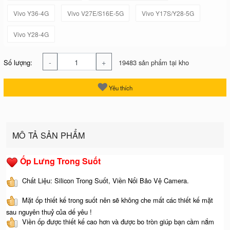
Vivo Y36-4G
Vivo V27E/S16E-5G
Vivo Y17S/Y28-5G
Vivo Y28-4G
-
+
Số lượng:
19483 sản phẩm tại kho
Yêu thích
MÔ TẢ SẢN PHẨM
Ốp Lưng Trong Suốt
Chất Liệu: Silicon Trong Suốt, Viền Nổi Bảo Vệ Camera.
Mặt ốp thiết kế trong suốt nên sẽ không che mất các thiết kế mặt
sau nguyên thuỷ của dế yêu !
Viền ốp được thiết kế cao hơn và được bo tròn giúp bạn cầm nắm