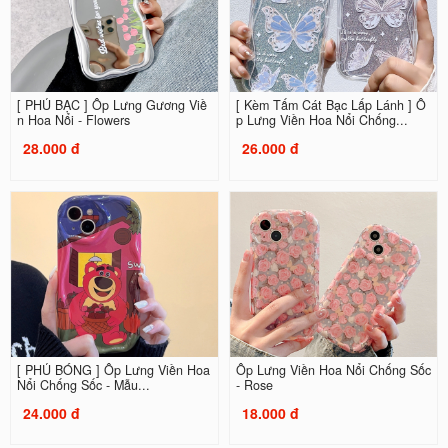
[ PHỦ BẠC ] Ốp Lưng Gương Viề
[ Kèm Tấm Cát Bạc Lấp Lánh ] Ố
n Hoa Nổi - Flowers
p Lưng Viền Hoa Nổi Chống...
28.000 đ
26.000 đ
[ PHỦ BÓNG ] Ốp Lưng Viền Hoa
Ốp Lưng Viền Hoa Nổi Chống Sốc
Nổi Chống Sốc - Mẫu...
- Rose
24.000 đ
18.000 đ