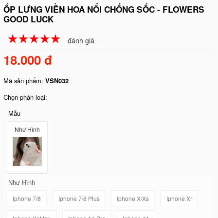
ỐP LƯNG VIỀN HOA NỔI CHỐNG SỐC - FLOWERS
GOOD LUCK
☆
★
☆
★
☆
★
☆
★
☆
★
đánh giá
18.000 đ
Mã sản phẩm:
VSN032
Chọn phân loại:
Mẫu
Như Hình
Như Hình
Iphone 7/8
Iphone 7/8 Plus
Iphone X/Xs
Iphone Xr