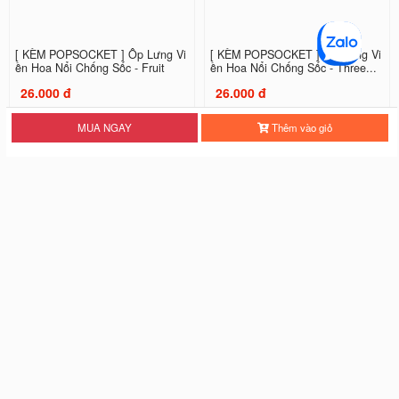
[ KÈM POPSOCKET ] Ốp Lưng Vi
[ KÈM POPSOCKET ] Ốp Lưng Vi
ền Hoa Nổi Chống Sốc - Fruit
ền Hoa Nổi Chống Sốc - Three...
26.000 đ
26.000 đ
MUA NGAY
Thêm vào giỏ
[ PHỦ ĐỎ + PHỦ BÓNG ] Ốp Lưn
Ốp Lưng Viền Hoa Nổi Chống Sốc
g Viền Hoa Nổi Chống Sốc -...
- Black Cat
28.000 đ
18.000 đ