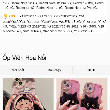
12C, Redmi Note 12 4G, Redmi Note 12 Pro 5G, Redmi 12/12R, Redmi
13C-4G, Redmi 13-4G, Redmi Note 13-4G, Redmi Note 13 Pro-4G.
VIVO
: Y11/Y12/Y15/Y17/U10, Y20/Y20S/Y12S, Y51
2020/Y51A/Y31, Y21 2021/Y33s/Y21s, V23E/S10E-5G, Y15s 2021/Y15A
4G, Y02s, Y22S 4G 2022/Y22 4G 2022/Y35 4G 2022, Y16 4G/5G, V25
5G/V25E 4G, Vivo Y36-4G, Vivo V27E/S16E-5G, Y17S/Y28-5G.
Ốp Viền Hoa Nổi
Mới nhất
Bán chạy
Giá