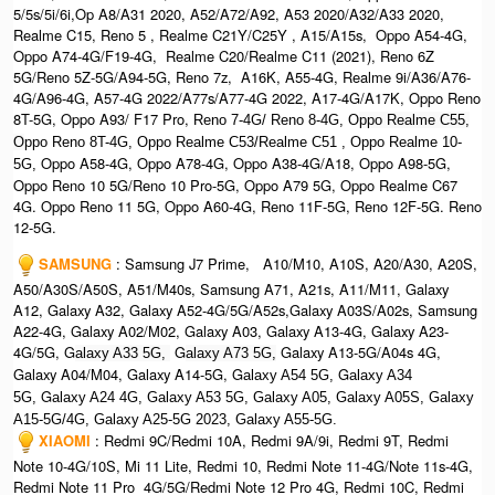
5/5s/5i/6i,Op A8/A31 2020, A52/A72/A92, A53 2020/A32/A33 2020,
Realme C15, Reno 5 , Realme C21Y/C25Y , A15/A15s, Oppo A54-4G,
Oppo A74-4G/F19-4G, Realme C20/Realme C11 (2021), Reno 6Z
5G/Reno 5Z-5G/A94-5G, Reno 7z, A16K, A55-4G, Realme 9i/A36/A76-
4G/A96-4G, A57-4G 2022/A77s/A77-4G 2022, A17-4G/A17K, Oppo Reno
8T-5G, Oppo A93/ F17 Pro,
Reno 7-4G/ Reno 8-4G, O
ppo Realme C55,
O
ppo Reno 8T-4G, Oppo Realme C53/Realme C51 , Oppo Realme 10-
Oppo A58-4G, Oppo A78-4G, Oppo A38-4G/A18, Oppo A98-5G,
5G,
Oppo Reno 10 5G/Reno 10 Pro-5G, Oppo A79 5G, Oppo Realme C67
4G. Oppo Reno 11 5G, Oppo A60-4G, Reno 11F-5G, Reno 12F-5G. Reno
12-5G.
SAMSUNG
: Samsung J7 Prime, A10/M10, A10S, A20/A30, A20S,
A50/A30S/A50S, A51/M40s, Samsung A71, A21s, A11/M11, Galaxy
A12, Galaxy A32, Galaxy A52-4G/5G/A52s,Galaxy A03S/A02s, Samsung
A22-4G, Galaxy A02/M02, Galaxy A03, Galaxy A13-4G, Galaxy A23-
4G/5G, G
G
Galaxy A13-5G/A04s 4G,
alaxy A33 5G,
alaxy A73 5G,
Galaxy A04/M04, Galaxy A14-5G, G
G
alaxy A54 5G,
alaxy A34
G
5G,
alaxy A24 4G, Galaxy A53 5G, Galaxy A05, Galaxy A05S, Galaxy
A15-5G/4G, G
alaxy A25-5G 2023, Galaxy A55-5G.
XIAOMI
: Redmi 9C/Redmi 10A, Redmi 9A/9i, Redmi 9T, Redmi
Note 10-4G/10S, Mi 11 Lite, Redmi 10, Redmi Note 11-4G/Note 11s-4G,
Redmi Note 11 Pro 4G/5G/Redmi Note 12 Pro 4G, Redmi 10C, Redmi