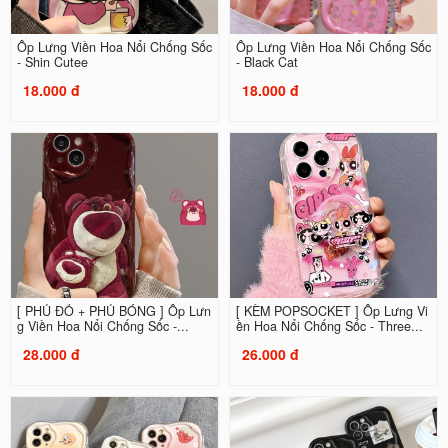
Ốp Lưng Viền Hoa Nổi Chống Sốc
Ốp Lưng Viền Hoa Nổi Chống Sốc
- Shin Cutee
- Black Cat
18.000 đ
18.000 đ
[ PHỦ ĐỎ + PHỦ BÓNG ] Ốp Lưn
[ KÈM POPSOCKET ] Ốp Lưng Vi
g Viền Hoa Nổi Chống Sốc -...
ền Hoa Nổi Chống Sốc - Three...
28.000 đ
26.000 đ