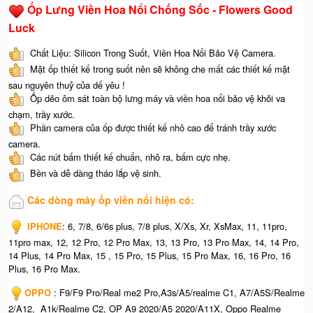
Ốp Lưng Viền Hoa Nổi Chống Sốc - Flowers Good
Luck
Chất Liệu: Silicon Trong Suốt, Viền Hoa Nổi Bảo Vệ Camera.
Mặt ốp thiết kế trong suốt nên sẽ không che mất các thiết kế mặt
sau nguyên thuỷ của dế yêu !
Ốp dẻo ôm sát toàn bộ lưng máy và viền hoa nổi bảo vệ khỏi va
chạm, trầy xước.
Phần camera của ốp được thiết kế nhô cao để tránh trầy xước
camera.
Các nút bấm thiết kế chuẩn, nhô ra, bấm cực nhẹ.
Bền và dễ dàng tháo lắp vệ sinh.
Các dòng máy ốp viền nổi hiện có:
IPHONE
: 6, 7/8, 6/6s plus, 7/8 plus, X/Xs, Xr, XsMax, 11, 11pro,
11pro max, 12, 12 Pro, 12 Pro Max, 13, 13 Pro, 13 Pro Max, 14, 14 Pro,
14 Plus, 14 Pro Max, 15 , 15 Pro, 15 Plus, 15 Pro Max, 16, 16 Pro, 16
Plus, 16 Pro Max.
OPPO
: F9/F9 Pro/Real me2 Pro,A3s/A5/realme C1, A7/A5S/Realme
2/A12, A1k/Realme C2, OP A9 2020/A5 2020/A11X, Oppo Realme