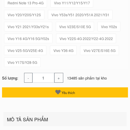
Redmi Note 13 Pro-4G
Vivo Y11/Y12/Y15/Y17
Vivo Y20/Y20S/Y12S
Vivo Y53s/Y51 2020/Y51A 2021/Y31
Vivo Y21 2021/Y33s/Y21s
Vivo V23E/S10E 5G
Vivo Y02s
Vivo Y16 4G/Y16 5G/Y02s
Vivo Y22S-4G 2022/Y22-4G 2022
Vivo V25-5G/V25E-4G
Vivo Y36-4G
Vivo V27E/S16E-5G
Vivo Y17S/Y28-5G
-
+
Số lượng:
13485 sản phẩm tại kho
Yêu thích
MÔ TẢ SẢN PHẨM