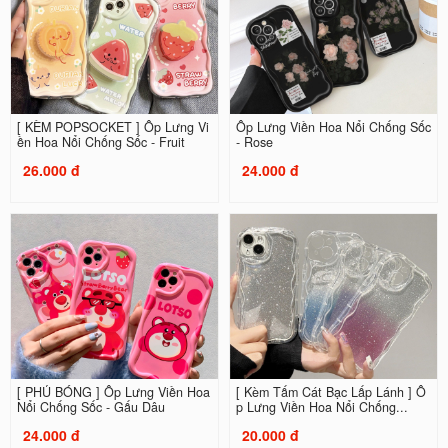
[ KÈM POPSOCKET ] Ốp Lưng Vi
Ốp Lưng Viền Hoa Nổi Chống Sốc
ền Hoa Nổi Chống Sốc - Fruit
- Rose
26.000 đ
24.000 đ
[ PHỦ BÓNG ] Ốp Lưng Viền Hoa
[ Kèm Tấm Cát Bạc Lấp Lánh ] Ố
Nổi Chống Sốc - Gấu Dâu
p Lưng Viền Hoa Nổi Chống...
24.000 đ
20.000 đ