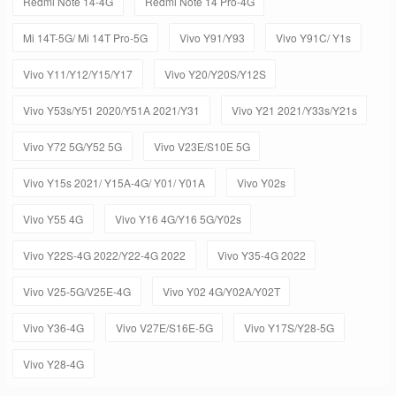
Redmi Note 14-4G
Redmi Note 14 Pro-4G
Mi 14T-5G/ Mi 14T Pro-5G
Vivo Y91/Y93
Vivo Y91C/ Y1s
Vivo Y11/Y12/Y15/Y17
Vivo Y20/Y20S/Y12S
Vivo Y53s/Y51 2020/Y51A 2021/Y31
Vivo Y21 2021/Y33s/Y21s
Vivo Y72 5G/Y52 5G
Vivo V23E/S10E 5G
Vivo Y15s 2021/ Y15A-4G/ Y01/ Y01A
Vivo Y02s
Vivo Y55 4G
Vivo Y16 4G/Y16 5G/Y02s
Vivo Y22S-4G 2022/Y22-4G 2022
Vivo Y35-4G 2022
Vivo V25-5G/V25E-4G
Vivo Y02 4G/Y02A/Y02T
Vivo Y36-4G
Vivo V27E/S16E-5G
Vivo Y17S/Y28-5G
Vivo Y28-4G