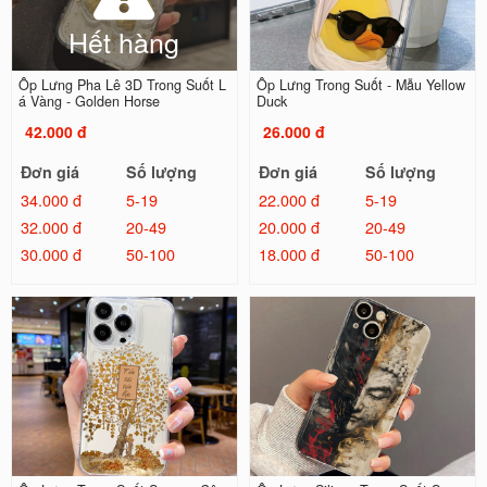
Hết hàng
Ốp Lưng Pha Lê 3D Trong Suốt L
Ốp Lưng Trong Suốt - Mẫu Yellow
á Vàng - Golden Horse
Duck
42.000 đ
26.000 đ
Đơn giá
Số lượng
Đơn giá
Số lượng
34.000 đ
5-19
22.000 đ
5-19
32.000 đ
20-49
20.000 đ
20-49
30.000 đ
50-100
18.000 đ
50-100