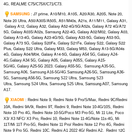
4G,
REALME C75/C75X/C71/C73.
SAMSUNG
: J7 prime, A10/M10, A10S, A20/A30, A20S, Note 20,
Note 20 Ultra, A50/A30S/A50S, A51/M40s, A21s, A11/M11, Galaxy A31,
Galaxy A12, Galaxy A32, Galaxy A52-4G/5G/A52s, Galaxy A72 4G/A72
5G, Galaxy A03S/A02s, Samsung A22-4G, Galaxy A02/M02, Galaxy A03,
Galaxy A13-4G, Galaxy A23-4G/5G, Galaxy A33-5G, Galaxy A53-5G,
Galaxy A73 5G, Galaxy S20Fe, Galaxy S21Fe, Galaxy S22, Galaxy S22
Plus, Galaxy S22 Ultra, Galaxy M33, Galaxy M53, Galaxy A13-5G/A04s
4G, Galaxy A04/M04, Galaxy A14-5G, G
alaxy A54 5G,
Galaxy A24-
4G,G
alaxy A34 5G,
G
alaxy A05,
G
alaxy A05S,
G
alaxy A15-
Sa
5G/4G,
G
alaxy A25-5G 2023.
G
alaxy A55-5G,
msung A35-5G,
Samsung A06, Samsung A16-5G/4G.S
amsung A26-5G,
S
amsung A36-
5G,
S
amsung A56-5G, S
amsung S22 Ultra,
S
amsung S23
Ultra,
S
amsung S24 Ultra,
S
amsung S25 Ultra,
Samsung A07,
Samsung
A17.
XIAOMI
:
Redmi Note 9, Redmi Note 9 Pro/S/Max, Redmi 9C/Redmi
10A, Redmi 9A/9i, Redmi 9T, Redmi 9, Redmi Note 10-4G/10S, Redmi
Note 10 Pro 4G, Redmi Note 10-5G/Poco M3 Pro-5G, Mi 11 Lite, Poco
X3/ X3 NFC/ X3 Pro, Redmi 10, Redmi Note 11-4G/Note 11s-4G, Mi
11T/Mi 11T Pro-5G, Redmi Note 11 Pro/ Redmi Note 12 Pro 4G, Redmi
edmi 12C
Note 9 Pro 5G, Redmi 10C, Redmi A1 2022 4G/ Redmi A2, R