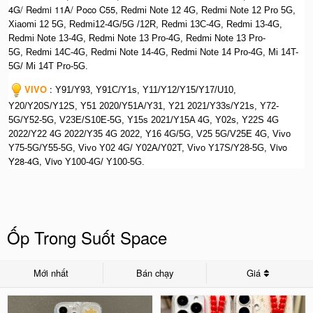
4G/ Redmi 11A/ Poco C55,
Redmi Note 12 4G, Redmi Note 12 Pro 5G,
Xiaomi 12 5G, Redmi12-4G/5G /12R,
Redmi 13C-4G, Redmi 13-4G,
Redmi Note 13-4G, Redmi Note 13 Pro-4G, R
edmi Note 13 Pro-
5G, Redmi 14C-4G, Redmi Note 14-4G, Redmi Note 14 Pro-4G, Mi 14T-
5G/ Mi 14T Pro-5G.
VIVO
:
Y91/Y93, Y91C/Y1s, Y11/Y12/Y15/Y17/U10,
Y20/Y20S/Y12S, Y51 2020/Y51A/Y31, Y21 2021/Y33s/Y21s, Y72-
5G/Y52-5G, V23E/S10E-5G, Y15s 2021/Y15A 4G, Y02s, Y22S 4G
2022/Y22 4G 2022/Y35 4G 2022, Y16 4G/5G, V25 5G/V25E 4G, Vivo
Vivo
Y75-5G/Y55-5G, Vivo Y02 4G/ Y02A/Y02T, Vivo Y17S/Y28-5G,
Y28-4G, Vivo
Y100-4G/ Y100-5G.
Ốp Trong Suốt Space
Mới nhất
Bán chạy
Giá