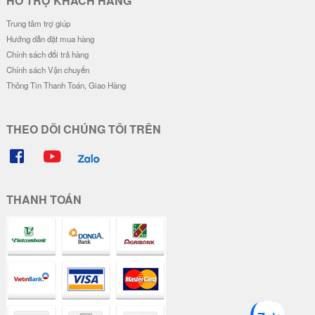
Đơn giá
Số lượng
30.000 đ
-
28.000 đ
-
26.000 đ
-
Mua hàng online với nhiều ưu đãi hơn tại HNSHIP.VN
Đăng ký
HNSHIP - PHỤ KIỆN ĐIỆN THOẠI SỐ 1 TẠI VIỆT NAM
Điện thoại:
0902 608 640 - CSKH: 0902 608 640
Email:
hoangduc.royal@gmail.com
Hotline:
0902 608 640
THỜI GIAN LÀM VIỆC: 7h30-18h Từ T2 - T7
Tải ứng dụng HNSHIP trên Apple Store & Google Play