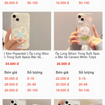
26.000 đ
50-100
16.000 đ
50-100
[ Kèm Popsocket ] Ốp Lưng Silico
Ốp Lưng Silicon Trong Suốt Spac
n Trong Suốt Space Bảo Vệ...
e Bảo Vệ Camera White Tulips
34.000 đ
26.000 đ
Đơn giá
Số lượng
Đơn giá
Số lượng
30.000 đ
5-19
22.000 đ
5-19
28.000 đ
20-49
20.000 đ
20-49
26.000 đ
50-100
18.000 đ
50-100