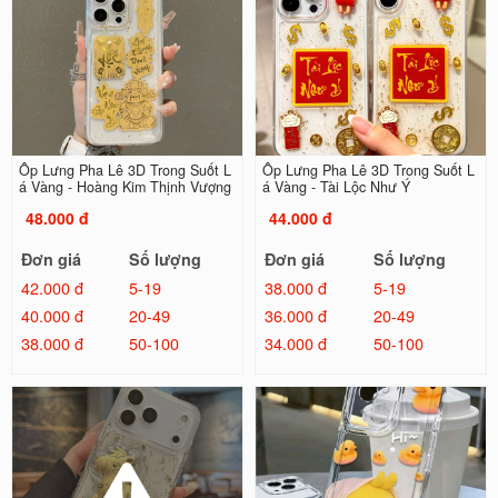
Ốp Lưng Pha Lê 3D Trong Suốt L
Ốp Lưng Pha Lê 3D Trong Suốt L
á Vàng - Hoàng Kim Thịnh Vượng
á Vàng - Tài Lộc Như Ý
48.000 đ
44.000 đ
Đơn giá
Số lượng
Đơn giá
Số lượng
42.000 đ
5-19
38.000 đ
5-19
40.000 đ
20-49
36.000 đ
20-49
38.000 đ
50-100
34.000 đ
50-100