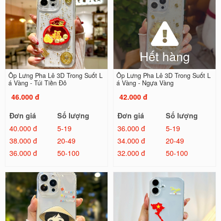
Hết hàng
Ốp Lưng Pha Lê 3D Trong Suốt L
Ốp Lưng Pha Lê 3D Trong Suốt L
á Vàng - Túi Tiền Đỏ
á Vàng - Ngựa Vàng
46.000 đ
42.000 đ
Đơn giá
Số lượng
Đơn giá
Số lượng
40.000 đ
5-19
36.000 đ
5-19
38.000 đ
20-49
34.000 đ
20-49
36.000 đ
50-100
32.000 đ
50-100