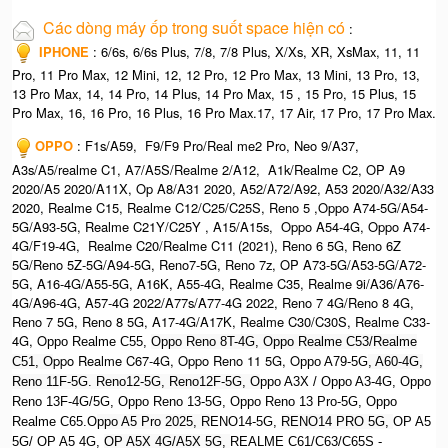
Các dòng máy ốp trong suốt space hiện có
:
IPHONE
: 6/6s, 6/6s Plus, 7/8, 7/8 Plus, X/Xs, XR, XsMax, 11, 11
Pro, 11 Pro Max, 12 Mini, 12, 12 Pro, 12 Pro Max, 13 Mini, 13 Pro, 13,
13 Pro Max, 14, 14 Pro, 14 Plus, 14 Pro Max, 15 , 15 Pro, 15 Plus, 15
Pro Max, 16, 16 Pro, 16 Plus, 16 Pro Max.17, 17 Air, 17 Pro, 17 Pro Max.
OPPO
: F1s/A59, F9/F9 Pro/Real me2 Pro, Neo 9/A37,
A3s/A5/realme C1, A7/A5S/Realme 2/A12, A1k/Realme C2, OP A9
2020/A5 2020/A11X, Op A8/A31 2020, A52/A72/A92, A53 2020/A32/A33
2020, Realme C15, Realme C12/C25/C25S, Reno 5 ,Oppo A74-5G/A54-
5G/A93-5G, Realme C21Y/C25Y , A15/A15s, Oppo A54-4G, Oppo A74-
4G/F19-4G, Realme C20/Realme C11 (2021), Reno 6 5G, Reno 6Z
5G/Reno 5Z-5G/A94-5G, Reno7-5G, Reno 7z, OP A73-5G/A53-5G/A72-
5G, A16-4G/A55-5G, A16K, A55-4G, Realme C35, Realme 9i/A36/A76-
4G/A96-4G, A57-4G 2022/A77s/A77-4G 2022, Reno 7 4G/Reno 8 4G,
Reno 7 5G, Reno 8 5G, A17-4G/A17K, Realme C30/C30S, Realme C33-
4G, O
ppo Realme C55,
Oppo Reno 8T-4G, Oppo Realme C53/Realme
ppo Realme C67-4G, Oppo Reno 11 5G, O
C51, O
ppo A79-5G
, A60-4G,
Reno 11F-5G. Reno12-5G, Reno12F-5G, O
ppo A3X / Oppo A3-4G, Oppo
Reno 13F-4G/5G, Oppo Reno 13-5G, Oppo Reno 13 Pro-5G, Oppo
Realme C65.O
ppo A5 Pro 2025, R
ENO14-5G,
RENO14 PRO 5G,
OP A5
5G/ OP A5 4G,
OP A5X 4G/A5X 5G,
REALME C61/C63/C65S -