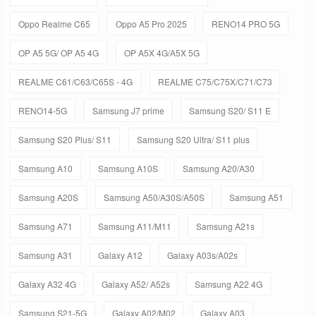
Oppo Realme C65
Oppo A5 Pro 2025
RENO14 PRO 5G
OP A5 5G/ OP A5 4G
OP A5X 4G/A5X 5G
REALME C61/C63/C65S - 4G
REALME C75/C75X/C71/C73
RENO14-5G
Samsung J7 prime
Samsung S20/ S11 E
Samsung S20 Plus/ S11
Samsung S20 Ultra/ S11 plus
Samsung A10
Samsung A10S
Samsung A20/A30
Samsung A20S
Samsung A50/A30S/A50S
Samsung A51
Samsung A71
Samsung A11/M11
Samsung A21s
Samsung A31
Galaxy A12
Galaxy A03s/A02s
Galaxy A32 4G
Galaxy A52/ A52s
Samsung A22 4G
Samsung S21-5G
Galaxy A02/M02
Galaxy A03