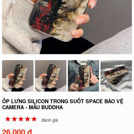
ỐP LƯNG SILICON TRONG SUỐT SPACE BẢO VỆ
CAMERA - MẪU BUDDHA
☆
★
☆
★
☆
★
☆
★
☆
★
đánh giá
26.000 đ