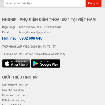
Đăng ký
HNSHIP - PHỤ KIỆN ĐIỆN THOẠI SỐ 1 TẠI VIỆT NAM
Điện thoại:
0902 608 640 - CSKH: 0902 608 640
Email:
hoangduc.royal@gmail.com
Hotline:
0902 608 640
THỜI GIAN LÀM VIỆC: 7h30-18h Từ T2 - T7
Tải ứng dụng HNSHIP trên Apple Store & Google Play
GIỚI THIỆU HNSHIP
Giới thiệu về HNSHIP
Quy chế hoạt động
Chính sách bảo mật
Điều khoản sử dụng