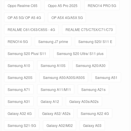
Oppo Realme C65
Oppo A5 Pro 2025
RENO14 PRO 5G
OP A5 5G/ OP A5 4G
OP A5X 4G/A5X 5G
REALME C61/C63/C65S - 4G
REALME C75/C75X/C71/C73
RENO14-5G
Samsung J7 prime
Samsung S20/ S11 E
Samsung S20 Plus/ S11
Samsung S20 Ultra/ S11 plus
Samsung A10
Samsung A10S
Samsung A20/A30
Samsung A20S
Samsung A50/A30S/A50S
Samsung A51
Samsung A71
Samsung A11/M11
Samsung A21s
Samsung A31
Galaxy A12
Galaxy A03s/A02s
Galaxy A32 4G
Galaxy A52/ A52s
Samsung A22 4G
Samsung S21-5G
Galaxy A02/M02
Galaxy A03