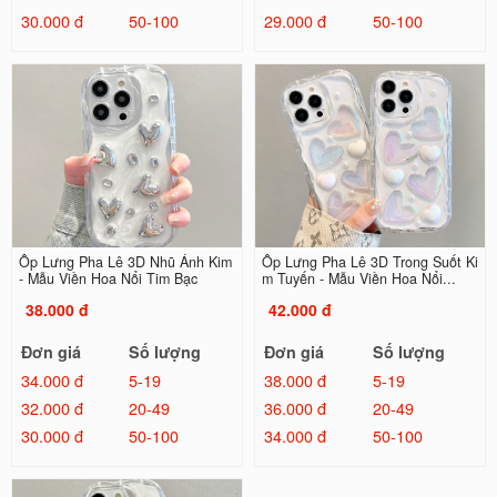
30.000 đ
50-100
29.000 đ
50-100
Ốp Lưng Pha Lê 3D Nhũ Ánh Kim
Ốp Lưng Pha Lê 3D Trong Suốt Ki
- Mẫu Viền Hoa Nổi Tim Bạc
m Tuyến - Mẫu Viền Hoa Nổi...
38.000 đ
42.000 đ
Đơn giá
Số lượng
Đơn giá
Số lượng
34.000 đ
5-19
38.000 đ
5-19
32.000 đ
20-49
36.000 đ
20-49
30.000 đ
50-100
34.000 đ
50-100