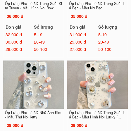
Ốp Lưng Pha Lê 3D Trong Suốt Ki
Ốp Lưng Pha Lê 3D Trong Suốt L
m Tuyến - Mẫu Hình Nổi Bow...
á Bạc - Mẫu Nơ Bạc
36.000 đ
35.000 đ
Đơn giá
Số lượng
Đơn giá
Số lượng
32.000 đ
5-19
31.000 đ
5-19
30.000 đ
20-49
29.000 đ
20-49
28.000 đ
50-100
27.000 đ
50-100
Ốp Lưng Pha Lê 3D Nhũ Ánh Kim
Ốp Lưng Pha Lê 3D Trong Suốt L
- Mẫu Thú Nổi Kitty
á Bạc - Mẫu Hình Nổi Lucky (...
38.000 đ
39.000 đ