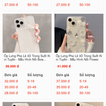
27.000 đ
50-100
27.000 đ
50-100
Ốp Lưng Pha Lê 3D Trong Suốt Ki
Ốp Lưng Pha Lê 3D Trong Suốt Ki
m Tuyến - Mẫu Hình Nổi Bow...
m Tuyến - Mẫu Hình Nổi Flower
36.000 đ
41.000 đ
Đơn giá
Số lượng
Đơn giá
Số lượng
32.000 đ
5-19
37.000 đ
5-19
30.000 đ
20-49
35.000 đ
20-49
28.000 đ
50-100
33.000 đ
50-100