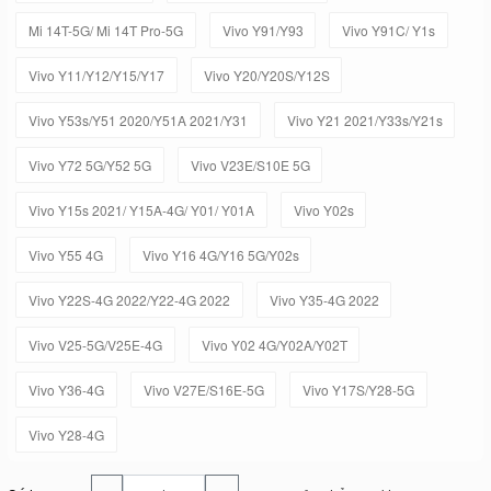
Mi 14T-5G/ Mi 14T Pro-5G
Vivo Y91/Y93
Vivo Y91C/ Y1s
Vivo Y11/Y12/Y15/Y17
Vivo Y20/Y20S/Y12S
Vivo Y53s/Y51 2020/Y51A 2021/Y31
Vivo Y21 2021/Y33s/Y21s
Vivo Y72 5G/Y52 5G
Vivo V23E/S10E 5G
Vivo Y15s 2021/ Y15A-4G/ Y01/ Y01A
Vivo Y02s
Vivo Y55 4G
Vivo Y16 4G/Y16 5G/Y02s
Vivo Y22S-4G 2022/Y22-4G 2022
Vivo Y35-4G 2022
Vivo V25-5G/V25E-4G
Vivo Y02 4G/Y02A/Y02T
Vivo Y36-4G
Vivo V27E/S16E-5G
Vivo Y17S/Y28-5G
Vivo Y28-4G