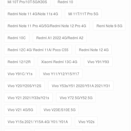
Mi 10T Pro/10T-5G/K30S
Redmi 10
Redmi Note 11 4G/Note 11s 4G
Mi 11T/11T Pro 5G
Redmi Note 11 Pro 4G/5G/Redmi Note 12 Pro 4G
Remi Note 9-5G
Redmi 10C
Redmi A1 2022 4G/Redmi A2
Redmi 12C 4G/ Redmi 11A/ Poco C55
Redmi Note 12 4G
Redmi 12/12R
Xiaomi Redmi 13C-4G
Vivo Y91/Y93
Vivo Y91C/ Y1s
Vivo Y11/Y12/Y15/Y17
Vivo Y20/Y20S/Y12S
Vivo Y53s/Y51 2020/Y51A 2021/Y31
Vivo Y21 2021/Y33s/Y21s
Vivo Y72 5G/Y52 5G
Vivo V21 4G/5G
Vivo V23E/S10E 5G
Vivo Y15s 2021/ Y15A-4G/ Y01/ Y01A
Vivo Y02s