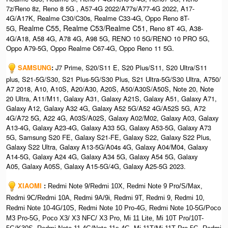
7z/Reno 8z, Reno 8 5G , A57-4G 2022/A77s/A77-4G 2022, A17-
4G/A17K, Realme C30/C30s, Realme C33-4G, Oppo Reno 8T-
Realme C55, Realme C53/Realme C51,
5G,
Reno 8T 4G, A38-
4G/A18, A58 4G, A78 4G, A98 5G, RENO 10 5G/RENO 10 PRO 5G,
Oppo A79-5G, Oppo Realme C67-4G, Oppo Reno 11 5G.
SAMSUNG
:
J7 Prime, S20/S11 E, S20 Plus/S11, S20 Ultra/S11
plus, S21-5G/S30, S21 Plus-5G/S30 Plus, S21 Ultra-5G/S30 Ultra, A750/
A7 2018, A10, A10S, A20/A30, A20S, A50/A30S/A50S, Note 20, Note
20 Ultra, A11/M11, Galaxy A31, Galaxy A21S, Galaxy A51, Galaxy A71,
Galaxy A12, Galaxy A32 4G, Galaxy A52 5G/A52 4G/A52S 5G, A72
4G/A72 5G, A22 4G, A03S/A02S, Galaxy A02/M02, Galaxy A03, Galaxy
A13-4G, Galaxy A23-4G, Galaxy A33 5G, Galaxy A53-5G, Galaxy A73
5G, Samsung S20 FE, Galaxy S21-FE, Galaxy S22, Galaxy S22 Plus,
Galaxy S22 Ultra, Galaxy A13-5G/A04s 4G, Galaxy A04/M04, Galaxy
A14-5G,
Galaxy A24 4G, Galaxy A34 5G, Galaxy A54 5G, Galaxy
A05, Galaxy A05S, Galaxy A15-5G/4G, Galaxy A25-5G 2023.
XIAOMI
:
Redmi Note 9/Redmi 10X, Redmi Note 9 Pro/S/Max,
Redmi 9C/Redmi 10A, Redmi 9A/9i, Redmi 9T, Redmi 9, Redmi 10,
Redmi Note 10-4G/10S, Redmi Note 10 Pro-4G, Redmi Note 10-5G/Poco
M3 Pro-5G, Poco X3/ X3 NFC/ X3 Pro, Mi 11 Lite, Mi 10T Pro/10T-