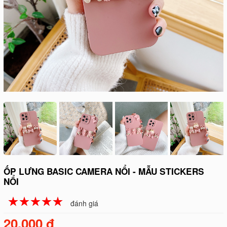
ỐP LƯNG BASIC CAMERA NỔI - MẪU STICKERS
NỔI
☆
★
☆
★
☆
★
☆
★
☆
★
đánh giá
20.000 đ