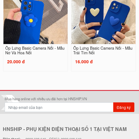
Ốp Lưng Basic Camera Nổi - Mẫu
Ốp Lưng Basic Camera Nổi - Mẫu
Nơ Và Hoa Nổi
Trái Tim Nổi
20.000 đ
16.000 đ
Mua hàng online với nhiều ưu đãi hơn tại HNSHIP.VN
Đăng ký
HNSHIP - PHỤ KIỆN ĐIỆN THOẠI SỐ 1 TẠI VIỆT NAM
0902 608 640 - CSKH: 0902 608 640