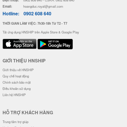
Điện thoại:
Email:
hoangduc.royal@gmail.com
Hotline:
0902 608 640
THỜI GIAN LÀM VIỆC: 7h30-18h Từ T2 - T7
Tải ứng dụng HNSHIP trên Apple Store & Google Play
GIỚI THIỆU HNSHIP
Giới thiệu về HNSHIP
Quy chế hoạt động
Chính sách bảo mật
Điều khoản sử dụng
Liên hệ HNSHIP
HỖ TRỢ KHÁCH HÀNG
Trung tâm trợ giúp