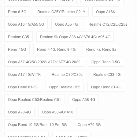
Reno 6-5G
Realme C25Y/Realme C21Y
Oppo A16K
Oppo A16 4G/A55 5G
Oppo A55 4G
Realme C12/C25/C25s
Realme C35
Realme 9i/ Oppo A36 4G/ A76 4G/ A96 4G
Reno 7 5G
Reno 7-4G/ Reno 8-4G
Reno 7z/ Reno 8z
Oppo A57-4G/5G 2022/ A77s/ A77 4G 2022
Oppo Reno 8-5G
Oppo A17 4G/A17K
Realme C30/C30s
Realme C33-4G
Oppo Reno 8T-5G
Oppo Realme C55
Oppo Reno 8T-4G
Oppo Realme C53/Realme C51
Oppo A58-4G
Oppo A78-4G
Oppo A38-4G/ A18
Oppo Reno 10-5G/Reno 10 Pro-5G
Oppo A79-5G
Oppo Realme C67 4G
Samsung J7 prime