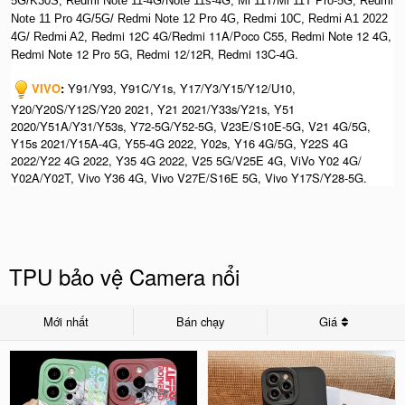
5G/K30S, Redmi Note 11-4G/Note 11s-4G, Mi 11T/Mi 11T Pro-5G, Redmi
Note 11 Pro 4G/5G/ Redmi Note 12 Pro 4G, Redmi 10C, Redmi A1 2022
Redmi 12C 4G/Redmi 11A/Poco C55, Redmi Note 12 4G,
4G/ Redmi A2,
Redmi Note 12 Pro 5G, Redmi 12/12R, Redmi 13C-4G.
VIVO
:
Y91/Y93, Y91C/Y1s, Y17/Y3/Y15/Y12/U10,
Y20/Y20S/Y12S/Y20 2021, Y21 2021/Y33s/Y21s, Y51
2020/Y51A/Y31/Y53s, Y72-5G/Y52-5G, V23E/S10E-5G, V21 4G/5G,
Y15s 2021/Y15A-4G, Y55-4G 2022, Y02s, Y16 4G/5G, Y22S 4G
2022/Y22 4G 2022, Y35 4G 2022, V25 5G/V25E 4G, ViVo Y02 4G/
Y02A/Y02T,
Vivo Y36 4G, Vivo V27E/S16E 5G, Vivo Y17S/Y28-5G.
TPU bảo vệ Camera nổi
Mới nhất
Bán chạy
Giá