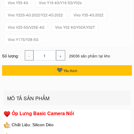
Vivo Y55 4G
Vivo Y16 4G/Y16 5G/Y02s
Vivo Y22S-4G 2022/Y22-4G 2022
Vivo Y35-4G 2022
Vivo V25-5G/V25E-4G
Vivo Y02 4G/Y02A/Y02T
Vivo Y17S/Y28-5G
-
+
Số lượng:
29036 sản phẩm tại kho
Yêu thích
MÔ TẢ SẢN PHẨM
Ốp Lưng Basic Camera Nổi
Chất Liệu: Silicon Dẻo