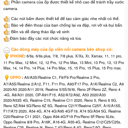
Phần camera của ốp được thiết kế nhô cao để tránh trầy xước
camera.
Các nút bấm được thiết kế để tạo cảm giác nhẹ nhất có thể.
Bảo vệ điện thoại của bạn chống lại va đập, rơi vỡ và bụi bẩn.
Bền và dễ dàng tháo lắp vệ sinh
Đảm bảo đầy các nút chức năng và loa.
Các dòng máy của ốp viền nổi camera bên shop có:
IPHONE
:
6/6s, 6/6s plus, 7/8, 7/8 plus, X/Xs, Xr, Xsmax, 11, 11 pro,
11 Pro Max, 12 Mini, 12, 12 Pro, 12 Pro Max, 13 Mini, 13 Pro, 13, 13 Pro
Max, 14, 14 Pro, 14 Plus, 14 Pro Max, 15, 15 Pro, 15 Plus, 15 Pro max.
OPPO
:
A5/A3S/Realme C1, F9/F9 Pro/Realme 2 Pro,
A7/A5S/Realme 2/A12, F11, F11 Pro, A93/F17 Pro, A1K/Realme C2, A9
2020/A5 2020/A11 2019, Realme 5/5S/5i/6i, Reno 2F/Reno 2Z, Reno 4
-4G, A8/A31 2020, OP-A91/F15, A52/A72/A92, A53 2020/A33
2020/A53S 4G, Realme C15, Realme C11 2020, Reno 5, Reno 6 5G,
Reno 5Z/A94 5G/Reno 6Z 5G, Realme C21Y/Realme C25Y, A15/A15S,
F17/A73 2020, A54 4G, A74 4G/A95 4G/F19, A74 5G/A54 5G, Realme
C20/Realme C11 2021, Oppo A94-4G/F19 Pro/Reno 5F/Reno 5Lite,
Oppo Realme 8/8 Pro, A16K, A16-4G, A55-4G, Realme C12/C25/C25s,
Realme C35, Realme 9i, Reno 7 4G/Reno 8 4G, Reno7-5G, Reno