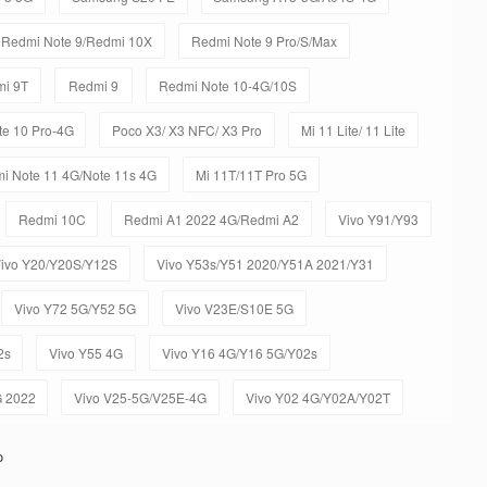
Redmi Note 9/Redmi 10X
Redmi Note 9 Pro/S/Max
i 9T
Redmi 9
Redmi Note 10-4G/10S
e 10 Pro-4G
Poco X3/ X3 NFC/ X3 Pro
Mi 11 Lite/ 11 Lite
i Note 11 4G/Note 11s 4G
Mi 11T/11T Pro 5G
Redmi 10C
Redmi A1 2022 4G/Redmi A2
Vivo Y91/Y93
ivo Y20/Y20S/Y12S
Vivo Y53s/Y51 2020/Y51A 2021/Y31
Vivo Y72 5G/Y52 5G
Vivo V23E/S10E 5G
2s
Vivo Y55 4G
Vivo Y16 4G/Y16 5G/Y02s
G 2022
Vivo V25-5G/V25E-4G
Vivo Y02 4G/Y02A/Y02T
o