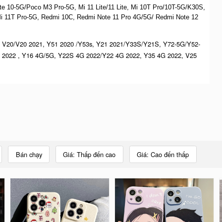
 10-5G/Poco M3 Pro-5G, Mi 11 Lite/11 Lite, Mi 10T Pro/10T-5G/K30S,
i 11T Pro-5G, Redmi 10C, Redmi Note 11 Pro 4G/5G/ Redmi Note 12
 V20/V20 2021, Y51 2020 /Y53s, Y21 2021/Y33S/Y21S, Y72-5G/Y52-
 2022 , Y16 4G/5G, Y22S 4G 2022/Y22 4G 2022, Y35 4G 2022, V25
Bán chạy
Giá: Thấp đến cao
Giá: Cao đến thấp