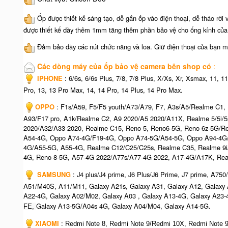
Ốp được thiết kế sáng tạo, dễ gắn ốp vào điện thoại, dễ tháo rời
được thiết kế dày thêm 1mm tăng thêm phần bảo vệ cho ống kính của 
Đảm bảo đầy các nút chức năng và loa. Giữ điện thoại của bạn m
Các dòng máy của ốp bảo vệ camera bên shop có
:
​
IPHONE
: 6/6s, 6/6s Plus, 7/8, 7/8 Plus, X/Xs, Xr, Xsmax, 11, 
Pro, 13, 13 Pro Max, 14, 14 Pro, 14 Plus, 14 Pro Max.
OPPO
: F1s/A59, F5/F5 youth/A73/A79, F7, A3s/A5/Realme C1,
A93/F17 pro, A1k/Realme C2, A9 2020/A5 2020/A11X, Realme 5/5i/5
2020/A32/A33 2020, Realme C15, Reno 5, Reno6-5G, Reno 6z-5G/R
A54-4G, Oppo A74-4G/F19-4G, Oppo A74-5G/A54-5G, Oppo A94-4G/F
4G/A55-5G, A55-4G, Realme C12/C25/C25s, Realme C35, Realme 9i
4G, Reno 8-5G, A57-4G 2022/A77s/A77-4G 2022, A17-4G/A17K, Rea
SAMSUNG
: J4 plus/J4 prime, J6 Plus/J6 Prime, J7 prime, A
A51/M40S, A11/M11, Galaxy A21s, Galaxy A31, Galaxy A12, Galaxy
A22-4G, Galaxy A02/M02, Galaxy A03 , Galaxy A13-4G, Galaxy A23-
Galaxy A13-5G/A04s 4G, Galaxy A04/M04, Galaxy A14-5G.
FE,
XIAOMI
:
Redmi Note 8, Redmi Note 9/Redmi 10X, Redmi Note 9