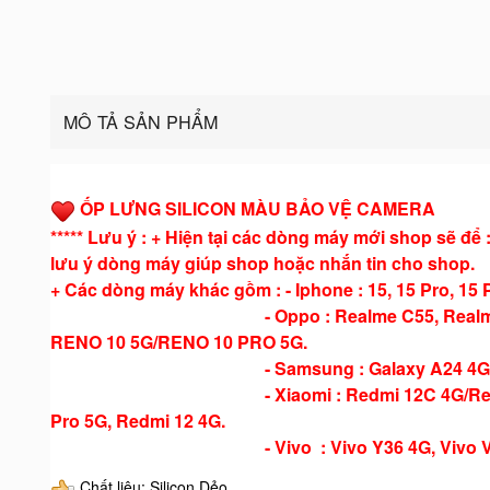
MÔ TẢ SẢN PHẨM
ỐP LƯNG SILICON MÀU BẢO VỆ CAMERA
***** Lưu ý : + Hiện tại các dòng máy mới shop sẽ để
lưu ý dòng máy giúp shop hoặc nhắn tin cho shop.
+ Các dòng máy khác gồm : - Iphone : 15, 15 Pro, 15 
- Oppo : Realme C55, Realme C53, Reno 
RENO 10 5G/RENO 10 PRO 5G.
- Samsung : Galaxy A24 4G, Galaxy 
- Xiaomi : Redmi 12C 4G/Redmi 11A/Poc
Pro 5G, Redmi 12 4G.
- Vivo : Vivo Y36 4G, Vivo V27E
Chất liệu: Silicon Dẻo