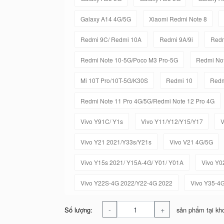
Galaxy A14 4G/5G
Xiaomi Redmi Note 8
Redmi 9C/ Redmi 10A
Redmi 9A/9i
Redm
Redmi Note 10-5G/Poco M3 Pro-5G
Redmi Not
Mi 10T Pro/10T-5G/K30S
Redmi 10
Redm
Redmi Note 11 Pro 4G/5G/Redmi Note 12 Pro 4G
Vivo Y91C/ Y1s
Vivo Y11/Y12/Y15/Y17
V
Vivo Y21 2021/Y33s/Y21s
Vivo V21 4G/5G
Vivo Y15s 2021/ Y15A-4G/ Y01/ Y01A
Vivo Y0
Vivo Y22S-4G 2022/Y22-4G 2022
Vivo Y35-4
-
+
Số lượng:
sản phẩm tại kh