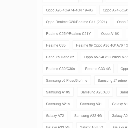
Oppo A95 4G/A74-4G/F19-4G
Oppo A74-5G/A
Oppo Realme C20/Realme C11 (2021)
Oppo R
Realme C25Y/Realme C21Y
Oppo A16K
Realme C35
Realme 9i/ Oppo A36 4G/ A76 4G
Reno 7z/ Reno 8z
Oppo A57-4G/5G 2022/ A77
Realme C30/C30s
Realme C33-4G
Opp
Samsung J6 Plus/J6 prime
Samsung J7 prime
Samsung A10S
Samsung A20/A30
Sams
Samsung A21s
Samsung A31
Galaxy A
Galaxy A72
Samsung A22 4G
Galaxy A
Galaxy A33 5G
Galaxy A53 5G
Galaxy A