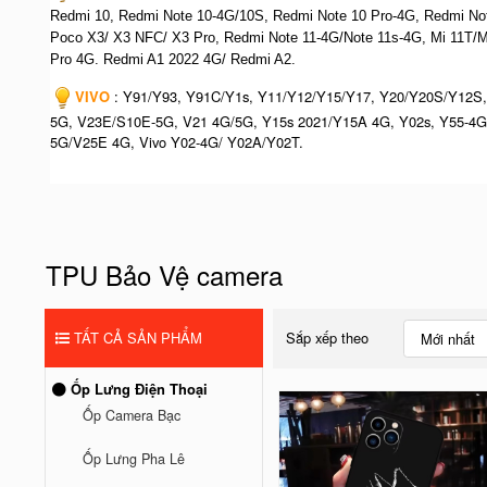
Redmi 10, Redmi Note 10-4G/10S, Redmi Note 10 Pro-4G, Redmi Note
Poco X3/ X3 NFC/ X3 Pro, Redmi Note 11-4G/Note 11s-4G, Mi 11T/M
Pro 4G. Redmi A1 2022 4G/ Redmi A2.
VIVO
: Y91/Y93, Y91C/Y1s, Y11/Y12/Y15/Y17, Y20/Y20S/Y12S,
5G, V23E/S10E-5G, V21 4G/5G, Y15s 2021/Y15A 4G, Y02s, Y55-4G
5G/V25E 4G, Vivo Y02-4G/ Y02A/Y02T.
TPU Bảo Vệ camera
TẤT CẢ SẢN PHẨM
Sắp xếp theo
Mới nhất
Ốp Lưng Điện Thoại
Ốp Camera Bạc
Ốp Lưng Pha Lê