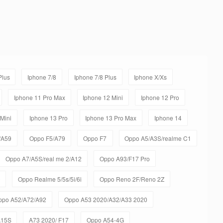
Plus
Iphone 7/8
Iphone 7/8 Plus
Iphone X/Xs
Iphone 11 Pro Max
Iphone 12 Mini
Iphone 12 Pro
 Mini
Iphone 13 Pro
Iphone 13 Pro Max
Iphone 14
/A59
Oppo F5/A79
Oppo F7
Oppo A5/A3S/realme C1
Oppo A7/A5S/real me 2/A12
Oppo A93/F17 Pro
0
Oppo Realme 5/5s/5i/6i
Oppo Reno 2F/Reno 2Z
ppo A52/A72/A92
Oppo A53 2020/A32/A33 2020
A15S
A73 2020/ F17
Oppo A54-4G