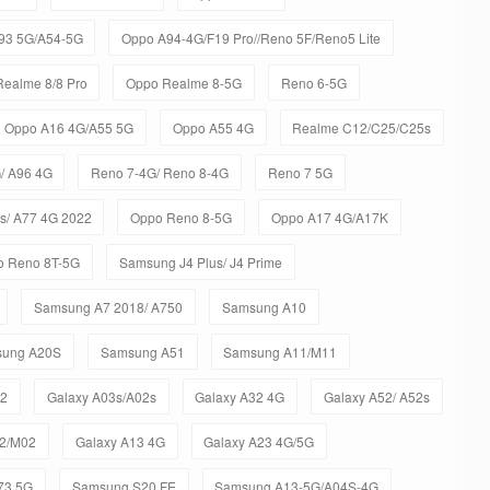
93 5G/A54-5G
Oppo A94-4G/F19 Pro//Reno 5F/Reno5 Lite
ealme 8/8 Pro
Oppo Realme 8-5G
Reno 6-5G
Oppo A16 4G/A55 5G
Oppo A55 4G
Realme C12/C25/C25s
/ A96 4G
Reno 7-4G/ Reno 8-4G
Reno 7 5G
s/ A77 4G 2022
Oppo Reno 8-5G
Oppo A17 4G/A17K
o Reno 8T-5G
Samsung J4 Plus/ J4 Prime
Samsung A7 2018/ A750
Samsung A10
ung A20S
Samsung A51
Samsung A11/M11
12
Galaxy A03s/A02s
Galaxy A32 4G
Galaxy A52/ A52s
02/M02
Galaxy A13 4G
Galaxy A23 4G/5G
73 5G
Samsung S20 FE
Samsung A13-5G/A04S-4G