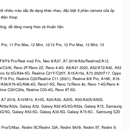
 với nhiều màu sắc đa dạng khác nhau, đặc biệt ở phần camera của ốp
điện thoại.
ỏng, dễ dàng mang theo và thuận tiện.
11 Pro, 11 Pro Max, 12 Mini, 12/12 Pro, 12 Pro Max, 13 Mini, 13
 F9/F9 Pro/Real me2 Pro, Neo 9/A37, A7 2018/A5s/Realme2/A12,
s/C3/6i, Reno 2F/Reno 2Z, Reno 4-4G, A8/A31 2020, A52/A72/A92, A53
eno 5z-5G/A94-5G, Realme C21Y/C25Y, A15/A15s, A73 2020/F17, Oppo
19 Pro, Realme C20/Realme C11 (2021), Realme 8/8 Pro, A16K, A16-
/A36/A76-4G/A96-4G, Reno7-5G, Reno 7z/Reno 8z, Reno 7-4G/Reno 8-
lme C30/C30s, Realme C33-4G, Reno 8T-5G.
750/ A7 2018, A10/M10, A10S, A20/A30, A20S, A50/A30S/A50S,
 A03s/A02s, Galaxy A32, Galaxy A52-4G/5G/A52s, Galaxy A72, Samsung
4G/5G, Galaxy A53-5G, Galaxy A33-5G, Galaxy A73-5G ,
Samsung S20
 Pro/S/Max, Redmi 9C/Redmi 10A, Redmi 9A/9i, Redmi 9T, Redmi 9,