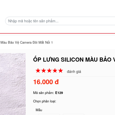
n Màu Bảo Vệ Camera Đôi Mắt Nổi 1
ỐP LƯNG SILICON MÀU BẢO 
☆
★
☆
★
☆
★
☆
★
☆
★
đánh giá
16.000 đ
Mã sản phẩm:
E129
Chọn phân loại:
Mẫu