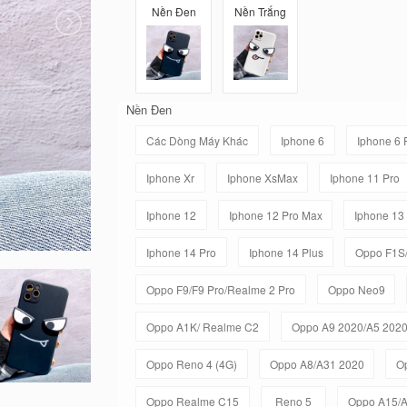
Nền Đen
Nền Trắng
Nền Đen
Các Dòng Máy Khác
Iphone 6
Iphone 6 
Iphone Xr
Iphone XsMax
Iphone 11 Pro
Iphone 12
Iphone 12 Pro Max
Iphone 13
Iphone 14 Pro
Iphone 14 Plus
Oppo F1S
Oppo F9/F9 Pro/Realme 2 Pro
Oppo Neo9
Oppo A1K/ Realme C2
Oppo A9 2020/A5 202
Oppo Reno 4 (4G)
Oppo A8/A31 2020
O
Oppo Realme C15
Reno 5
Oppo A15/