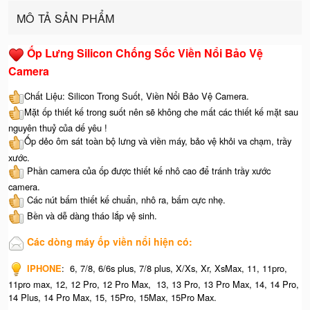
MÔ TẢ SẢN PHẨM
Ốp Lưng Silicon Chống Sốc Viền Nổi Bảo Vệ
Camera
Chất Liệu: Silicon Trong Suốt, Viền Nổi Bảo Vệ Camera.
Mặt ốp thiết kế trong suốt nên sẽ không che mất các thiết kế mặt sau
nguyên thuỷ của dế yêu !
Ốp dẻo ôm sát toàn bộ lưng và viền máy, bảo vệ khỏi va chạm, trầy
xước.
Phần camera của ốp được thiết kế nhô cao để tránh trầy xước
camera.
Các nút bấm thiết kế chuẩn, nhô ra, bấm cực nhẹ.
Bền và dễ dàng tháo lắp vệ sinh.
Các dòng máy ốp viền nổi hiện có:
IPHONE
: 6, 7/8, 6/6s plus, 7/8 plus, X/Xs, Xr, XsMax, 11, 11pro,
11pro max, 12, 12 Pro, 12 Pro Max, 13, 13 Pro, 13 Pro Max, 14, 14 Pro,
14 Plus, 14 Pro Max, 15, 15Pro, 15Max, 15Pro Max.