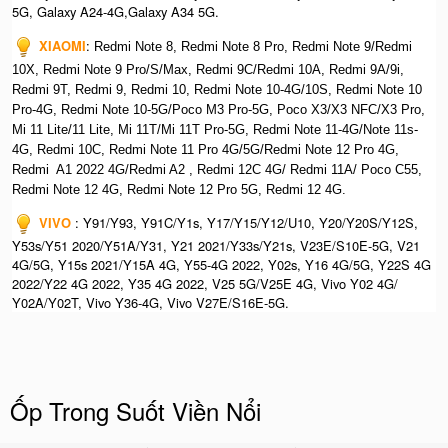
5G, Galaxy A24-4G,Galaxy A34 5G.
XIAOMI
:
Redmi Note 8, Redmi Note 8 Pro, Redmi Note 9/Redmi
10X, Redmi Note 9 Pro/S/Max, Redmi 9C/Redmi 10A, Redmi 9A/9i,
Redmi 9T, Redmi 9, Redmi 10, Redmi Note 10-4G/10S, Redmi Note 10
Pro-4G, Redmi Note 10-5G/Poco M3 Pro-5G, Poco X3/X3 NFC/X3 Pro,
Mi 11 Lite/11 Lite, Mi 11T/Mi 11T Pro-5G, Redmi Note 11-4G/Note 11s-
4G, Redmi 10C, Redmi Note 11 Pro 4G/5G/Redmi Note 12 Pro 4G,
Redmi A1 2022 4G/Redmi A2 , Redmi 12C 4G/ Redmi 11A/ Poco C55,
Redmi Note 12 4G, Redmi Note 12 Pro 5G, Redmi 12 4G.
VIVO
: Y91/Y93, Y91C/Y1s, Y17/Y15/Y12/U10, Y20/Y20S/Y12S,
Y53s/Y51 2020/Y51A/Y31, Y21 2021/Y33s/Y21s, V23E/S10E-5G, V21
4G/5G, Y15s 2021/Y15A 4G, Y55-4G 2022, Y02s, Y16 4G/5G, Y22S 4G
2022/Y22 4G 2022, Y35 4G 2022, V25 5G/V25E 4G, Vivo Y02 4G/
Y02A/Y02T, Vivo Y36-4G, Vivo V27E/S16E-5G.
Ốp Trong Suốt Viền Nổi