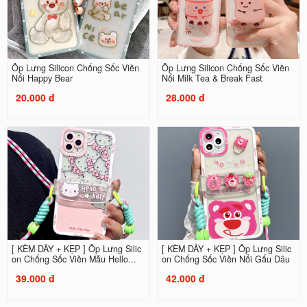
Ốp Lưng Silicon Chống Sốc Viền
Ốp Lưng Silicon Chống Sốc Viền
Nổi Happy Bear
Nổi Milk Tea & Break Fast
20.000 đ
28.000 đ
[ KÈM DÂY + KẸP ] Ốp Lưng Silic
[ KÈM DÂY + KẸP ] Ốp Lưng Silic
on Chống Sốc Viền Mẫu Hello...
on Chống Sốc Viền Nổi Gấu Dâu
39.000 đ
42.000 đ