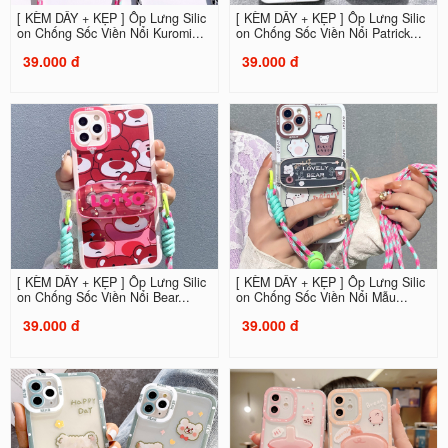
[ KÈM DÂY + KẸP ] Ốp Lưng Silic
[ KÈM DÂY + KẸP ] Ốp Lưng Silic
on Chống Sốc Viền Nổi Kuromi...
on Chống Sốc Viền Nổi Patrick...
39.000 đ
39.000 đ
[ KÈM DÂY + KẸP ] Ốp Lưng Silic
[ KÈM DÂY + KẸP ] Ốp Lưng Silic
on Chống Sốc Viền Nổi Bear...
on Chống Sốc Viền Nổi Mẫu...
39.000 đ
39.000 đ