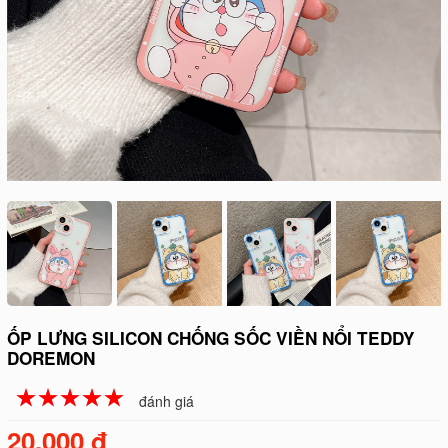
ỐP LƯNG SILICON CHỐNG SỐC VIỀN NỔI TEDDY
DOREMON
☆
★
☆
★
☆
★
☆
★
☆
★
đánh giá
20.000 đ