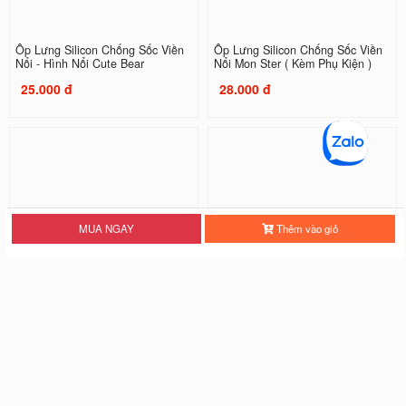
Ốp Lưng Silicon Chống Sốc Viền
Ốp Lưng Silicon Chống Sốc Viền
Nổi - Hình Nổi Cute Bear
Nổi Mon Ster ( Kèm Phụ Kiện )
25.000 đ
28.000 đ
MUA NGAY
Thêm vào giỏ
Ốp Lưng Silicon Chống Sốc Viền
Ốp Lưng Silicon Chống Sốc Viền
Nổi Three Tigers
Nổi Tiger
20.000 đ
20.000 đ