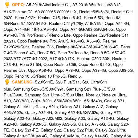
OPPO
: A5 2018/A3s/Realme C1, A7 2018/A5s/Realme2/A12,
A1K/Realme C2, A9 2020/A5 2020/A11X, Realme5/5i/5s/6i, Realme C11
2020, Reno 2Z/2F, Realme C15, Reno 6-4G, Reno 6-5G, Reno 6Z
5G/Reno 5Z-5G/A94-5G, Realme C21y/C25y, A15/A15s, Oppo A54-4G,
Oppo A74-4G/F19-4G/A94-4G, Oppo A74-5G/A93-5G/A54-5G, Oppo
A94-4G/F19 Pro/Reno 5F/Reno 5 Lite, Oppo Realme C20/Realme C11
(2021), Oppo Realme 8/8 Pro, A16K, A16-4G, A55-4G, Realme
C12/C25/C25s, Realme C35, Realme 9i/A76-4G/A96-4G/A36-4G, Reno
7-4G/Renno 8-4G, Reno7-5G, Reno 7z/Reno 8z, Reno 8-5G, A57-4G
2022/A77s/A77-4G 2022, A17-4G/A17K, Realme C30/C30S, Realme
C33-4G, Reno 8T-5G, Oppo Realme C55, Oppo Reno 8T-4G, Oppo
Realme C53, Oppo A58-4G, Oppo A78-4G, Oppo A38-4G, Oppo A98-5G,
Oppo Reno 10 5G/Reno 10 Pro-5G. Reno 5.
SAMSUNG
: S20/S11E, S20 Plus/S11, S20 Ultra/S11
plus, Samsung S21-5G/S30/G991, Samsung S21 Plus-5G/S30
Plus/G996, Samsung S21 Ultra-5G/S30 Ultra, Note 20, Note 20 Ultra,
A10, A20/A30, A10s, A20s, A50/A30s/A50s, A51/M40s, Galaxy A71,
Galaxy A11/M11, Galaxy A21s, Galaxy A31, Galaxy A12, Galaxy
A03s/A02s, Galaxy A32-4G, Galaxy A52-4G/5G/A52s, Galaxy A72,
Galaxy A22-4G, Galaxy A02/M02, Galaxy A03, Galaxy A13-4G, Galaxy
A23-4G, Galaxy A33-5G, Galaxy A53-5G, Galaxy A73-5G, Galaxy S20-
FE, Galaxy S21-FE, Galaxy S22, Galaxy S22 Plus, Galaxy S22 Ultra,
Galaxy A13-5G/A04s 4G, Galaxy A04/M04, Galaxy A14-5G, Galaxy A54