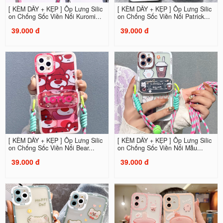
[ KÈM DÂY + KẸP ] Ốp Lưng Silic
[ KÈM DÂY + KẸP ] Ốp Lưng Silic
on Chống Sốc Viền Nổi Kuromi...
on Chống Sốc Viền Nổi Patrick...
39.000 đ
39.000 đ
[ KÈM DÂY + KẸP ] Ốp Lưng Silic
[ KÈM DÂY + KẸP ] Ốp Lưng Silic
on Chống Sốc Viền Nổi Bear...
on Chống Sốc Viền Nổi Mẫu...
39.000 đ
39.000 đ