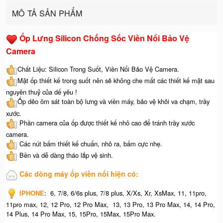
MÔ TẢ SẢN PHẨM
Ốp Lưng Silicon Chống Sốc Viền Nổi Bảo Vệ
Camera
Chất Liệu: Silicon Trong Suốt, Viền Nổi Bảo Vệ Camera.
Mặt ốp thiết kế trong suốt nên sẽ không che mất các thiết kế mặt sau
nguyên thuỷ của dế yêu !
Ốp dẻo ôm sát toàn bộ lưng và viền máy, bảo vệ khỏi va chạm, trầy
xước.
Phần camera của ốp được thiết kế nhô cao để tránh trầy xước
camera.
Các nút bấm thiết kế chuẩn, nhô ra, bấm cực nhẹ.
Bền và dễ dàng tháo lắp vệ sinh.
Các dòng máy ốp viền nổi hiện có:
IPHONE
: 6, 7/8, 6/6s plus, 7/8 plus, X/Xs, Xr, XsMax, 11, 11pro,
11pro max, 12, 12 Pro, 12 Pro Max, 13, 13 Pro, 13 Pro Max, 14, 14 Pro,
14 Plus, 14 Pro Max, 15, 15Pro, 15Max, 15Pro Max.