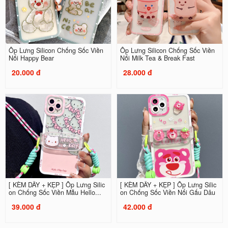
Ốp Lưng Silicon Chống Sốc Viền
Ốp Lưng Silicon Chống Sốc Viền
Nổi Happy Bear
Nổi Milk Tea & Break Fast
20.000 đ
28.000 đ
[ KÈM DÂY + KẸP ] Ốp Lưng Silic
[ KÈM DÂY + KẸP ] Ốp Lưng Silic
on Chống Sốc Viền Mẫu Hello...
on Chống Sốc Viền Nổi Gấu Dâu
39.000 đ
42.000 đ