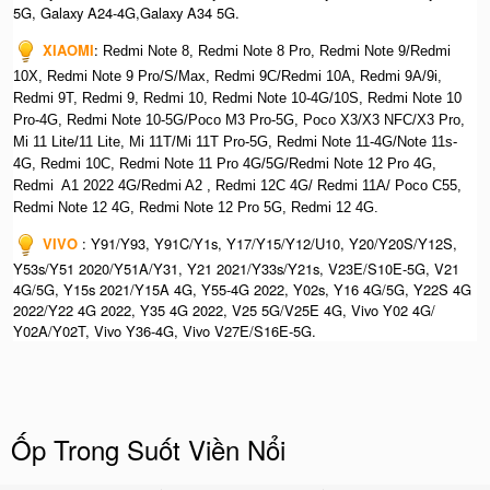
5G, Galaxy A24-4G,Galaxy A34 5G.
XIAOMI
:
Redmi Note 8, Redmi Note 8 Pro, Redmi Note 9/Redmi
10X, Redmi Note 9 Pro/S/Max, Redmi 9C/Redmi 10A, Redmi 9A/9i,
Redmi 9T, Redmi 9, Redmi 10, Redmi Note 10-4G/10S, Redmi Note 10
Pro-4G, Redmi Note 10-5G/Poco M3 Pro-5G, Poco X3/X3 NFC/X3 Pro,
Mi 11 Lite/11 Lite, Mi 11T/Mi 11T Pro-5G, Redmi Note 11-4G/Note 11s-
4G, Redmi 10C, Redmi Note 11 Pro 4G/5G/Redmi Note 12 Pro 4G,
Redmi A1 2022 4G/Redmi A2 , Redmi 12C 4G/ Redmi 11A/ Poco C55,
Redmi Note 12 4G, Redmi Note 12 Pro 5G, Redmi 12 4G.
VIVO
: Y91/Y93, Y91C/Y1s, Y17/Y15/Y12/U10, Y20/Y20S/Y12S,
Y53s/Y51 2020/Y51A/Y31, Y21 2021/Y33s/Y21s, V23E/S10E-5G, V21
4G/5G, Y15s 2021/Y15A 4G, Y55-4G 2022, Y02s, Y16 4G/5G, Y22S 4G
2022/Y22 4G 2022, Y35 4G 2022, V25 5G/V25E 4G, Vivo Y02 4G/
Y02A/Y02T, Vivo Y36-4G, Vivo V27E/S16E-5G.
Ốp Trong Suốt Viền Nổi