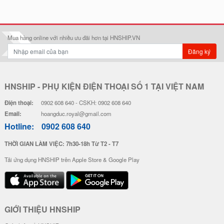
Ốp Lưng Silicon Chống Sốc Viền
Ốp Lưng Silicon Chống Sốc Viền
Nổi - Hình Nổi Happy Day
Nổi Pokemon x Doremon
28.000 đ
20.000 đ
Ốp Lưng Silicon Chống Sốc Viền
Ốp Lưng Silicon Chống Sốc Viền
Nổi Milk Bear
Nổi IM A RICH