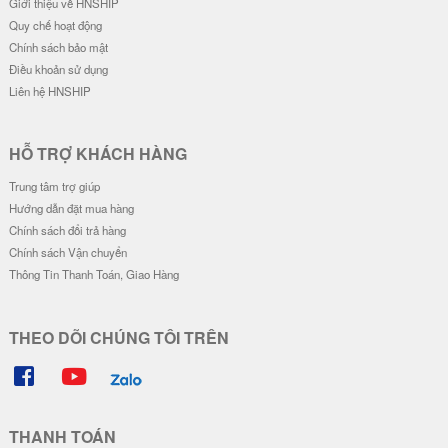
20.000 đ
20.000 đ
Ốp Lưng Silicon Chống Sốc Viền
Ốp Lưng Silicon Chống Sốc Viền
Nổi - Hình Nổi Blue Bear
Nổi Face Kaws
23.000 đ
20.000 đ