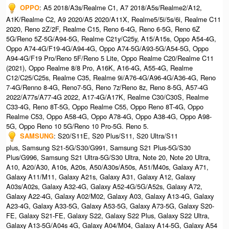
OPPO
: A5 2018/A3s/Realme C1, A7 2018/A5s/Realme2/A12,
A1K/Realme C2, A9 2020/A5 2020/A11X, Realme5/5i/5s/6i, Realme C11
2020, Reno 2Z/2F, Realme C15, Reno 6-4G, Reno 6-5G, Reno 6Z
5G/Reno 5Z-5G/A94-5G, Realme C21y/C25y, A15/A15s, Oppo A54-4G,
Oppo A74-4G/F19-4G/A94-4G, Oppo A74-5G/A93-5G/A54-5G, Oppo
A94-4G/F19 Pro/Reno 5F/Reno 5 Lite, Oppo Realme C20/Realme C11
(2021), Oppo Realme 8/8 Pro, A16K, A16-4G, A55-4G, Realme
C12/C25/C25s, Realme C35, Realme 9i/A76-4G/A96-4G/A36-4G, Reno
7-4G/Renno 8-4G, Reno7-5G, Reno 7z/Reno 8z, Reno 8-5G, A57-4G
2022/A77s/A77-4G 2022, A17-4G/A17K, Realme C30/C30S, Realme
C33-4G, Reno 8T-5G, Oppo Realme C55, Oppo Reno 8T-4G, Oppo
Realme C53, Oppo A58-4G, Oppo A78-4G, Oppo A38-4G, Oppo A98-
5G, Oppo Reno 10 5G/Reno 10 Pro-5G.​ Reno 5.
SAMSUNG
: S20/S11E, S20 Plus/S11, S20 Ultra/S11
plus, Samsung S21-5G/S30/G991, Samsung S21 Plus-5G/S30
Plus/G996, Samsung S21 Ultra-5G/S30 Ultra, Note 20, Note 20 Ultra,
A10, A20/A30, A10s, A20s, A50/A30s/A50s, A51/M40s, Galaxy A71,
Galaxy A11/M11, Galaxy A21s, Galaxy A31, Galaxy A12, Galaxy
A03s/A02s, Galaxy A32-4G, Galaxy A52-4G/5G/A52s, Galaxy A72,
Galaxy A22-4G, Galaxy A02/M02, Galaxy A03, Galaxy A13-4G, Galaxy
A23-4G, Galaxy A33-5G, Galaxy A53-5G, Galaxy A73-5G, Galaxy S20-
FE, Galaxy S21-FE, Galaxy S22, Galaxy S22 Plus, Galaxy S22 Ultra,
Galaxy A13-5G/A04s 4G, Galaxy A04/M04, Galaxy A14-5G, Galaxy A54