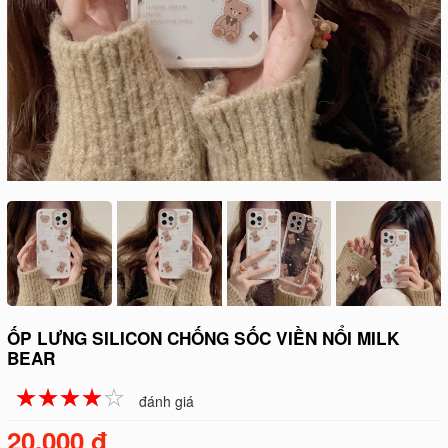
ỐP LƯNG SILICON CHỐNG SỐC VIỀN NỔI MILK
BEAR
☆
★
☆
★
☆
★
☆
★
☆
★
đánh giá
20.000 đ