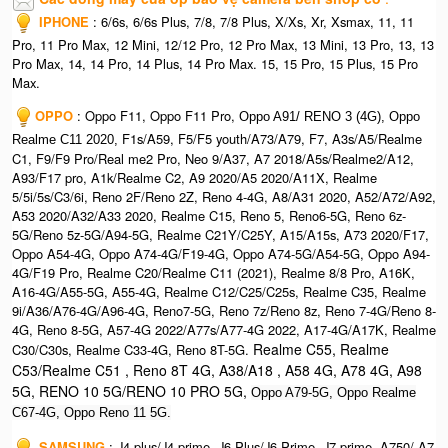
IPHONE
: 6/6s, 6/6s Plus, 7/8, 7/8 Plus, X/Xs, Xr, Xsmax, 11, 11
Pro, 11 Pro Max, 12 Mini, 12/12 Pro, 12 Pro Max, 13 Mini, 13 Pro, 13, 13
Pro Max, 14, 14 Pro, 14 Plus, 14 Pro Max. 15, 15 Pro, 15 Plus, 15 Pro
Max.
OPPO
: Oppo F11, Oppo F11 Pro,
Oppo A91/ RENO 3 (4G), Oppo
F1s/A59, F5/F5 youth/A73/A79, F7, A3s/A5/Realme
Realme C11 2020,
C1, F9/F9 Pro/Real me2 Pro, Neo 9/A37, A7 2018/A5s/Realme2/A12,
A93/F17 pro, A1k/Realme C2, A9 2020/A5 2020/A11X, Realme
5/5i/5s/C3/6i, Reno 2F/Reno 2Z, Reno 4-4G, A8/A31 2020, A52/A72/A92,
A53 2020/A32/A33 2020, Realme C15, Reno 5, Reno6-5G, Reno 6z-
5G/Reno 5z-5G/A94-5G, Realme C21Y/C25Y, A15/A15s, A73 2020/F17,
Oppo A54-4G, Oppo A74-4G/F19-4G, Oppo A74-5G/A54-5G, Oppo A94-
4G/F19 Pro, Realme C20/Realme C11 (2021), Realme 8/8 Pro, A16K,
A16-4G/A55-5G, A55-4G, Realme C12/C25/C25s, Realme C35, Realme
9i/A36/A76-4G/A96-4G, Reno7-5G, Reno 7z/Reno 8z, Reno 7-4G/Reno 8-
4G, Reno 8-5G, A57-4G 2022/A77s/A77-4G 2022, A17-4G/A17K, Realme
Realme C55, Realme
C30/C30s, Realme C33-4G, Reno 8T-5G.
C53/Realme C51 , Reno 8T 4G, A38/A18 , A58 4G, A78 4G, A98
5G, RENO 10 5G/RENO 10 PRO 5G,
Oppo A79-5G, Oppo Realme
C67-4G, Oppo Reno 11 5G.
SAMSUNG
: J4 plus/J4 prime, J6 Plus/J6 Prime, J7 prime, A750/ A7