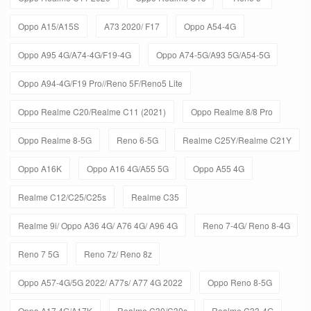
Oppo A15/A15S
A73 2020/ F17
Oppo A54-4G
Oppo A95 4G/A74-4G/F19-4G
Oppo A74-5G/A93 5G/A54-5G
Oppo A94-4G/F19 Pro//Reno 5F/Reno5 Lite
Oppo Realme C20/Realme C11 (2021)
Oppo Realme 8/8 Pro
Oppo Realme 8-5G
Reno 6-5G
Realme C25Y/Realme C21Y
Oppo A16K
Oppo A16 4G/A55 5G
Oppo A55 4G
Realme C12/C25/C25s
Realme C35
Realme 9i/ Oppo A36 4G/ A76 4G/ A96 4G
Reno 7-4G/ Reno 8-4G
Reno 7 5G
Reno 7z/ Reno 8z
Oppo A57-4G/5G 2022/ A77s/ A77 4G 2022
Oppo Reno 8-5G
Oppo A17 4G/A17K
Realme C30/C30s
Realme C33-4G