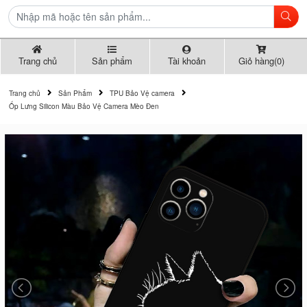
Trang chủ
Sản phẩm
Tài khoản
Giỏ hàng(0)
Trang chủ
Sản Phẩm
TPU Bảo Vệ camera
Ốp Lưng Silicon Màu Bảo Vệ Camera Mèo Đen