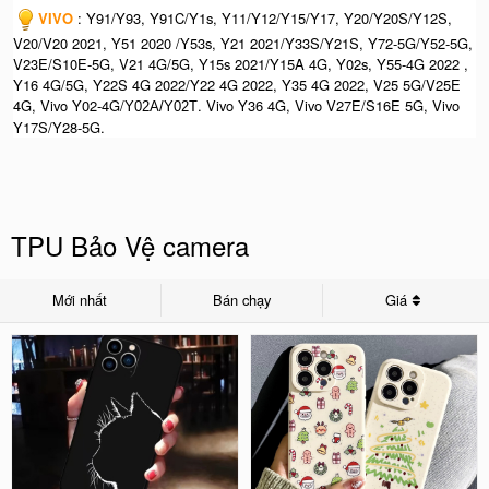
VIVO
: Y91/Y93, Y91C/Y1s, Y11/Y12/Y15/Y17, Y20/Y20S/Y12S,
V20/V20 2021, Y51 2020 /Y53s, Y21 2021/Y33S/Y21S, Y72-5G/Y52-5G,
V23E/S10E-5G, V21 4G/5G, Y15s 2021/Y15A 4G, Y02s, Y55-4G 2022 ,
Y16 4G/5G, Y22S 4G 2022/Y22 4G 2022, Y35 4G 2022, V25 5G/V25E
4G, Vivo Y02-4G/
.
Vivo Y36 4G, Vivo V27E/S16E 5G,
Vivo
Y02A/Y02T
Y17S/Y28-5G.
TPU Bảo Vệ camera
Mới nhất
Bán chạy
Giá