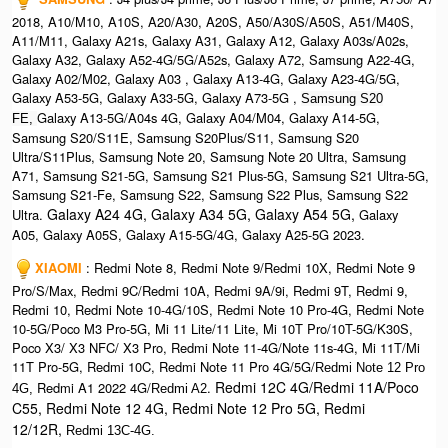
2018, A10/M10, A10S, A20/A30, A20S, A50/A30S/A50S, A51/M40S,
A11/M11, Galaxy A21s, Galaxy A31, Galaxy A12, Galaxy A03s/A02s,
Galaxy A32, Galaxy A52-4G/5G/A52s, Galaxy A72, Samsung A22-4G,
Galaxy A02/M02, Galaxy A03 , Galaxy A13-4G, Galaxy A23-4G/5G,
Galaxy A53-5G, Galaxy A33-5G, Galaxy A73-5G ,
Samsung S20
Galaxy A13-5G/A04s 4G, Galaxy A04/M04, Galaxy A14-5G,
FE,
Samsung S20/S11E, Samsung S20Plus/S11, Samsung S20
Ultra/S11Plus, Samsung Note 20, Samsung Note 20 Ultra, Samsung
A71, Samsung S21-5G, Samsung S21 Plus-5G, Samsung S21 Ultra-5G,
Samsung S21-Fe, Samsung S22, Samsung S22 Plus, Samsung S22
Galaxy A24 4G, Galaxy A34 5G, Galaxy A54 5G,
Ultra.
Galaxy
A05, Galaxy A05S, Galaxy A15-5G/4G, Galaxy A25-5G 2023.
XIAOMI
: Redmi Note 8, Redmi Note 9/Redmi 10X, Redmi Note 9
Pro/S/Max, Redmi 9C/Redmi 10A, Redmi 9A/9i, Redmi 9T, Redmi 9,
Redmi 10, Redmi Note 10-4G/10S, Redmi Note 10 Pro-4G, Redmi Note
10-5G/Poco M3 Pro-5G, Mi 11 Lite/11 Lite, Mi 10T Pro/10T-5G/K30S,
Poco X3/ X3 NFC/ X3 Pro, Redmi Note 11-4G/Note 11s-4G, Mi 11T/Mi
11T Pro-5G, Redmi 10C, Redmi Note 11 Pro 4G/5G/
Redmi Note 12 Pro
Redmi 12C 4G/Redmi 11A/Poco
Redmi A1 2022 4G/
.
4G,
Redmi A2
C55, Redmi Note 12 4G, Redmi Note 12 Pro 5G, Redmi
12/12R,
Redmi 13C-4G.