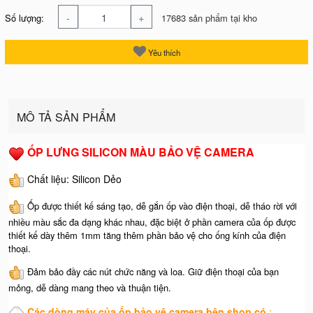
-
+
Số lượng:
17683 sản phẩm tại kho
Yêu thích
MÔ TẢ SẢN PHẨM
ỐP LƯNG SILICON MÀU BẢO VỆ CAMERA
Chất liệu: Silicon Dẻo
Ốp được thiết kế sáng tạo, dễ gắn ốp vào điện thoại, dễ tháo rời với
nhiều màu sắc đa dạng khác nhau, đặc biệt ở phần camera của ốp được
thiết kế dày thêm 1mm tăng thêm phần bảo vệ cho ống kính của điện
thoại.
Đảm bảo đầy các nút chức năng và loa. Giữ điện thoại của bạn
mỏng, dễ dàng mang theo và thuận tiện.
Các dòng máy của ốp bảo vệ camera bên shop có
:
​