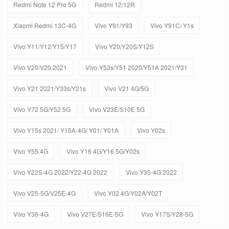
Redmi Note 12 Pro 5G
Redmi 12/12R
Xiaomi Redmi 13C-4G
Vivo Y91/Y93
Vivo Y91C/ Y1s
Vivo Y11/Y12/Y15/Y17
Vivo Y20/Y20S/Y12S
Vivo V20/V20 2021
Vivo Y53s/Y51 2020/Y51A 2021/Y31
Vivo Y21 2021/Y33s/Y21s
Vivo V21 4G/5G
Vivo Y72 5G/Y52 5G
Vivo V23E/S10E 5G
Vivo Y15s 2021/ Y15A-4G/ Y01/ Y01A
Vivo Y02s
Vivo Y55 4G
Vivo Y16 4G/Y16 5G/Y02s
Vivo Y22S-4G 2022/Y22-4G 2022
Vivo Y35-4G 2022
Vivo V25-5G/V25E-4G
Vivo Y02 4G/Y02A/Y02T
Vivo Y36-4G
Vivo V27E/S16E-5G
Vivo Y17S/Y28-5G