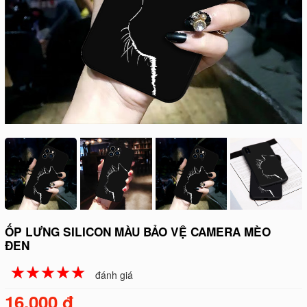
ỐP LƯNG SILICON MÀU BẢO VỆ CAMERA MÈO
ĐEN
☆
★
☆
★
☆
★
☆
★
☆
★
đánh giá
16.000 đ