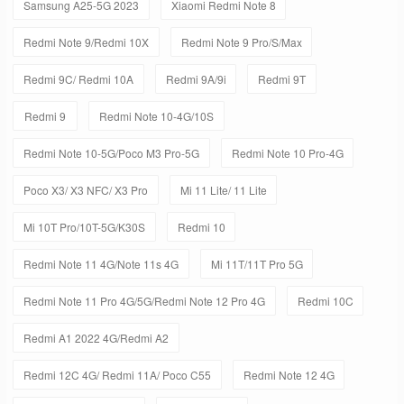
Samsung A25-5G 2023
Xiaomi Redmi Note 8
Redmi Note 9/Redmi 10X
Redmi Note 9 Pro/S/Max
Redmi 9C/ Redmi 10A
Redmi 9A/9i
Redmi 9T
Redmi 9
Redmi Note 10-4G/10S
Redmi Note 10-5G/Poco M3 Pro-5G
Redmi Note 10 Pro-4G
Poco X3/ X3 NFC/ X3 Pro
Mi 11 Lite/ 11 Lite
Mi 10T Pro/10T-5G/K30S
Redmi 10
Redmi Note 11 4G/Note 11s 4G
Mi 11T/11T Pro 5G
Redmi Note 11 Pro 4G/5G/Redmi Note 12 Pro 4G
Redmi 10C
Redmi A1 2022 4G/Redmi A2
Redmi 12C 4G/ Redmi 11A/ Poco C55
Redmi Note 12 4G