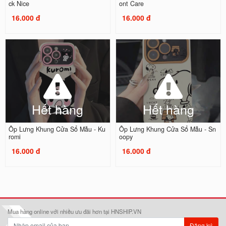
ck Nice
ont Care
16.000 đ
16.000 đ
Hết hàng
Hết hàng
Ốp Lưng Khung Cửa Sổ Mẫu - Ku
Ốp Lưng Khung Cửa Sổ Mẫu - Sn
romi
oopy
16.000 đ
16.000 đ
Mua hàng online với nhiều ưu đãi hơn tại HNSHIP.VN
Đăng ký