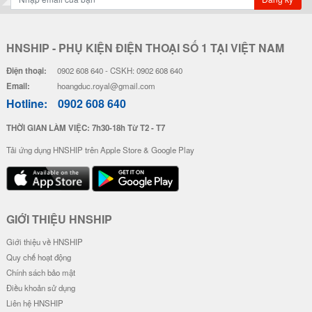
HNSHIP - PHỤ KIỆN ĐIỆN THOẠI SỐ 1 TẠI VIỆT NAM
Điện thoại:
0902 608 640 - CSKH: 0902 608 640
Email:
hoangduc.royal@gmail.com
Hotline:
0902 608 640
THỜI GIAN LÀM VIỆC: 7h30-18h Từ T2 - T7
Tải ứng dụng HNSHIP trên Apple Store & Google Play
GIỚI THIỆU HNSHIP
Giới thiệu về HNSHIP
Quy chế hoạt động
Chính sách bảo mật
Điều khoản sử dụng
Liên hệ HNSHIP