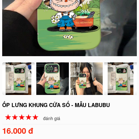
ỐP LƯNG KHUNG CỬA SỔ - MẪU LABUBU
☆
★
☆
★
☆
★
☆
★
☆
★
đánh giá
16.000 đ