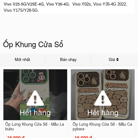
Vivo V25-5G/V25E-4G, Vivo Y36-4G, Vi
vo Y02s, V
ivo Y35-4G 2022,
Vivo Y17S/Y28-5G.
Ốp Khung Cửa Sổ
Mới nhất
Bán chạy
Giá
Hết hàng
Hết hàng
Ốp Lưng Khung Cửa Sổ - Mẫu La
Ốp Lưng Khung Cửa Sổ - Mẫu Ca
bubu
pybara
16.000 đ
16.000 đ