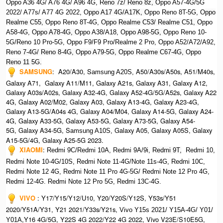
Oppo A36 4G/ A76 4G/ A96 4G, R
eno 7z/ Reno 8z, O
ppo A57-4G/5G
2022/ A77s/ A77 4G 2022, O
ppo A17 4G/A17K, O
ppo Reno 8T-5G, O
ppo
Realme C55, O
ppo Reno 8T-4G, O
ppo Realme C53/ Realme C51, O
ppo
A58-4G, O
ppo A78-4G, O
ppo A38/A18, O
ppo A98-5G, O
ppo Reno 10-
5G/Reno 10 Pro-5G, O
ppo F9/F9 Pro/Realme 2 Pro, O
ppo A52/A72/A92,
Ren
o 7-4G/ Reno 8-4G, Oppo A79-5G, Oppo Realme C67-4G, Oppo
Reno 11 5G.
SAMSUNG
: A20/A30, S
A50/A30s/A50s, A51/M40s,
amsung A20S,
Galaxy A71, Galaxy A11/M11, Galaxy A21s, Galaxy A31, Galaxy A12,
Galaxy A03s/A02s, Galaxy A32-4G, Galaxy A52-4G/5G/A52s, Galaxy A22
4G, Galaxy A02/M02, Galaxy A03, Galaxy A13-4G, Galaxy A23-4G,
Galaxy A13-5G/A04s 4G, Galaxy A04/M04, Galaxy A14-5G, Galaxy A24-
4G, Galaxy A33-5G, Galaxy A53-5G, Galaxy A73-5G, Galaxy A54-
5G, Galaxy A34-5G, S
Galaxy A05, Galaxy A05S, Galaxy
amsung A10S,
A15-5G/4G, Galaxy A25-5G 2023.
XIAOMI
:
Redmi 9C/Redmi 10A, Redmi 9A/9i, R
edmi 9T,
Redmi 10,
Redmi Note 10-4G/10S, Redmi Note 11-4G/Note 11s-4G, Redmi 10C,
Redmi Note 12 4G,
Redmi Note 11 Pro 4G-5G/ Redmi Note 12 Pro 4G,
Redmi 12-4G.
Redmi Note 12 Pro 5G, Redmi 13C-4G.
VIVO
: Y17/Y15/Y12/U10, Y20/Y20S/Y12S, Y53s/Y51
2020/Y51A/Y31, Y21 2021/Y33s/Y21s,
Vivo Y15s 2021/ Y15A-4G/ Y01/
,Y16 4G/5G, Y22S 4G 2022/Y22 4G 2022, Vivo V23E/S10E5G,
Y01A