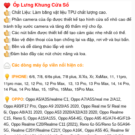
Ốp Lưng Khung Cửa Sổ
Chất Liệu: Làm bằng vật liệu TPU chất lượng cao.
Phần camera của ốp được thiết kế tạo hình cửa sổ nhô cao để
tránh trầy xước camera và tăng độ thẩm mỹ cho ốp.
Các nút bấm được thiết kế để tạo cảm giác nhẹ nhất có thể.
Bảo vệ điện thoại của bạn chống lại va đập, rơi vỡ và bụi bẩn.
Bền và dễ dàng tháo lắp vệ sinh
Đảm bảo đầy các nút chức năng và loa.
Các dòng máy ốp viền nổi hiện có:
IPHONE
: 6/6, 7/8, 6/6s plus, 7/8 plus, X/Xs, Xr, XsMax, 11, 11pro,
11pro max, 12, 12 Pro, 12 Pro Max, 13, 13 Pro, 13 Pro Max, 14, 14 Pro,
14 Plus, 14 Pro Max, 15, 15Pro, 15Max, 15Pro Max.
OPPO
: O
ppo A5/A3S/realme C1, O
ppo A7/A5S/real me 2/A12,
O
ppo A93/F17 Pro, O
ppo A9 2020/A5 2020, O
ppo Real me 5/ Real me
6i, O
ppo A8/A31 2020, O
ppo A53 2020/A32/A33 2020, Op
po Realme
C15, R
eno 5, O
ppo A15/A15S, O
ppo A54-4G, O
ppo A95 4G/A74-4G/F19-
4G, O
ppo Realme C20/Realme C11 (2021), R
eno 6z-5G/Reno 5z-5GA94-
5G, R
ealme C25Y/Realme C21Y, O
ppo A16K, O
ppo A55 4G, R
ealme 9i/