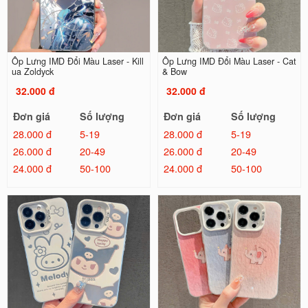
Ốp Lưng IMD Đổi Màu Laser - Kill
Ốp Lưng IMD Đổi Màu Laser - Cat
ua Zoldyck
& Bow
32.000 đ
32.000 đ
Đơn giá
Số lượng
Đơn giá
Số lượng
28.000 đ
5-19
28.000 đ
5-19
26.000 đ
20-49
26.000 đ
20-49
24.000 đ
50-100
24.000 đ
50-100