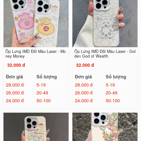
Ốp Lưng IMD Đổi Màu Laser - Mo
Ốp Lưng IMD Đổi Màu Laser - Gol
ney Money
den God of Wealth
32.000 đ
32.000 đ
Đơn giá
Số lượng
Đơn giá
Số lượng
28.000 đ
5-19
28.000 đ
5-19
26.000 đ
20-49
26.000 đ
20-49
24.000 đ
50-100
24.000 đ
50-100