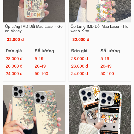
Ốp Lưng IMD Đổi Màu Laser - Go
Ốp Lưng IMD Đổi Màu Laser - Flo
od Money
wer & Kitty
32.000 đ
32.000 đ
Đơn giá
Số lượng
Đơn giá
Số lượng
28.000 đ
5-19
28.000 đ
5-19
26.000 đ
20-49
26.000 đ
20-49
24.000 đ
50-100
24.000 đ
50-100