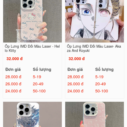
Ốp Lưng IMD Đổi Màu Laser - Hel
Ốp Lưng IMD Đổi Màu Laser- Aka
lo Kitty
za And Koyuki
32.000 đ
32.000 đ
Đơn giá
Số lượng
Đơn giá
Số lượng
28.000 đ
5-19
28.000 đ
5-19
26.000 đ
20-49
26.000 đ
20-49
24.000 đ
50-100
24.000 đ
50-100