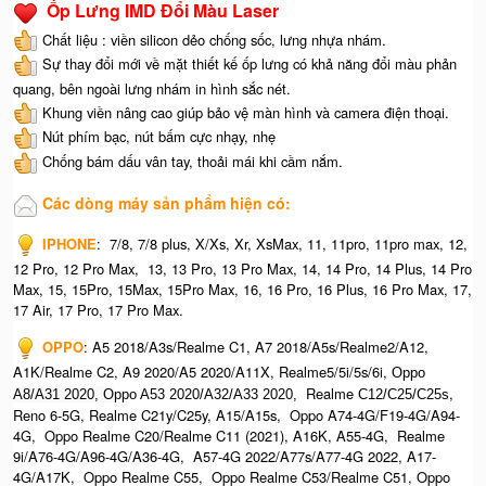
Ốp Lưng IMD Đổi Màu Laser
Chất liệu : viền silicon dẻo chống sốc, lưng nhựa nhám.
Sự thay đổi mới về mặt thiết kế ốp lưng có khả năng đổi màu phản
quang, bên ngoài lưng nhám in hình sắc nét.
Khung viền nâng cao giúp bảo vệ màn hình và camera điện thoại.
Nút phím bạc, nút bấm cực nhạy, nhẹ
Chống bám dấu vân tay, thoải mái khi cầm nắm.
Các dòng máy sản phẩm hiện có:
IPHONE
:
7/8, 7/8 plus, X/Xs, Xr, XsMax, 11, 11pro, 11pro max, 12,
12 Pro, 12 Pro Max, 13, 13 Pro, 13 Pro Max, 14, 14 Pro, 14 Plus, 14 Pro
Max, 15, 15Pro, 15Max, 15Pro Max,
16, 16 Pro, 16 Plus, 16 Pro Max, 17,
17 Air, 17 Pro, 17 Pro Max.
OPPO
:
A5 2018/A3s/Realme C1, A7 2018/A5s/Realme2/A12,
A1K/Realme C2, A9 2020/A5 2020/A11X, Realme5/5i/5s/6i,
Oppo
Realme
,
A8/A31 2020, O
ppo A53 2020/A32/A33 2020,
C12/C25/C25s
Reno 6-5G, Realme C21y/C25y, A15/A15s, Oppo A74-4G/F19-4G/A94-
4G, Oppo Realme C20/Realme C11 (2021), A16K, A55-4G, Realme
9i/A76-4G/A96-4G/A36-4G, A57-4G 2022/A77s/A77-4G 2022, A17-
4G/A17K, Oppo Realme C55, Oppo Realme C53/Realme C51, Oppo