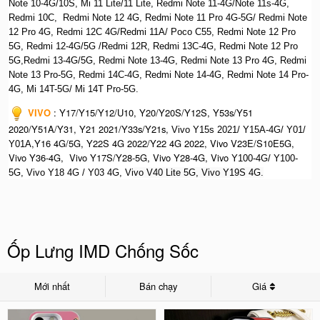
Note 10-4G/10S, Mi 11 Lite/11 Lite, Redmi Note 11-4G/Note 11s-4G,
Redmi 10C, Redmi Note 12 4G,
Redmi Note 11 Pro 4G-5G/ Redmi Note
12 Pro 4G, Redmi 12C 4G/Redmi 11A/ Poco C55, Redmi Note 12 Pro
5G, Redmi 12-4G/5G /Redmi 12R, Redmi 13C-4G,
Redmi Note 12 Pro
5G,Redmi 13-4G/5G, Redmi Note 13-4G, Redmi Note 13 Pro 4G, R
edmi
Note 13 Pro-5G, Redmi 14C-4G, Redmi Note 14-4G, Redmi Note 14 Pro-
4G, Mi 14T-5G/ Mi 14T Pro-5G.
VIVO
:
Y17/Y15/Y12/U10, Y20/Y20S/Y12S, Y53s/Y51
2020/Y51A/Y31, Y21 2021/Y33s/Y21s,
Vivo Y15s 2021/ Y15A-4G/ Y01/
,Y16 4G/5G, Y22S 4G 2022/Y22 4G 2022, Vivo V23E/S10E5G,
Y01A
Vivo Y36-4G, Vivo Y17S/Y28-5G, Vivo Y28-4G, Vivo
Y100-4G/ Y100-
5G, Vivo Y18 4G / Y03 4G, Vi
vo V40 Lite 5G, Vivo Y19S 4G.
Ốp Lưng IMD Chống Sốc
Mới nhất
Bán chạy
Giá