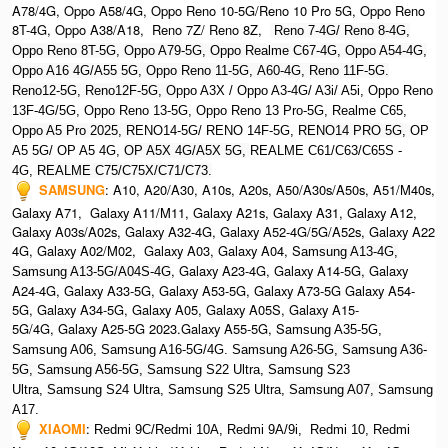
A78/4G, Oppo A58/4G, Oppo Reno 10-5G/Reno 10 Pro 5G, Oppo Reno
8T-4G, Oppo A38/A18, Reno 7Z/ Reno 8Z,
Reno 7-4G/ Reno 8-4G,
Oppo Reno 8T-5G, Oppo A79-5G, Oppo Realme C67-4G, O
ppo A54-4G,
Oppo A16 4G/A55 5G, Oppo Reno 11-5G, A60-4G, Reno 11F-5G.
Reno12-5G, Reno12F-5G, O
ppo A3X / Oppo A3-4G/ A3i/ A5i, Oppo Reno
13F-4G/5G, Oppo Reno 13-5G, Oppo Reno 13 Pro-5G, Realme C65,
O
ppo A5 Pro 2025, R
ENO14-5G/ RENO 14F-5G,
RENO14 PRO 5G,
OP
A5 5G/ OP A5 4G,
OP A5X 4G/A5X 5G,
REALME C61/C63/C65S -
4G,
REALME C75/C75X/C71/C73.
SAMSUNG
:
A10, A20/A30, A10s, A20s, A50/A30s/A50s, A51/M40s,
Galaxy A71, Galaxy A11/M11, Galaxy A21s, Galaxy A31, Galaxy A12,
Galaxy A03s/A02s, Galaxy A32-4G, Galaxy A52-4G/5G/A52s, Galaxy A22
4G, Galaxy A02/M02, Galaxy A03, Galaxy A04, S
amsung A13-4G,
, Galaxy A23-4G, Galaxy A14-5G, Galaxy
Samsung A13-5G/A04S-4G
A24-4G, Galaxy A33-5G, Galaxy A53-5G, Galaxy A73-5G Galaxy A54-
5G, Galaxy A34-5G, Galaxy A05, Galaxy A05S, Galaxy A15-
5G/4G, Galaxy A25-5G 2023.Galaxy A55-5G, Sa
msung A35-5G,
Samsung A06, Samsung A16-5G/4G. S
amsung A26-5G,
S
amsung A36-
5G,
S
amsung A56-5G, S
amsung S22 Ultra,
S
amsung S23
Ultra,
S
amsung S24 Ultra,
S
amsung S25 Ultra,
Samsung A07,
Samsung
A17.
XIAOMI
:
Redmi 9C/Redmi 10A, Redmi 9A/9i, Redmi 10, Redmi