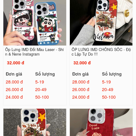
Ốp Lưng IMD Đổi Màu Laser - Shi
ỐP LƯNG IMD CHỐNG SỐC - Độ
n & Nene Instagram
c Lập Tự Do !!!
32.000 đ
32.000 đ
Đơn giá
Số lượng
Đơn giá
Số lượng
28.000 đ
5-19
28.000 đ
5-19
26.000 đ
20-49
26.000 đ
20-49
24.000 đ
50-100
24.000 đ
50-100