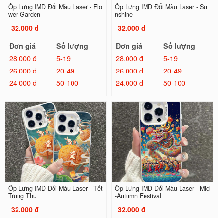
Ốp Lưng IMD Đổi Màu Laser - Flo
Ốp Lưng IMD Đổi Màu Laser - Su
wer Garden
nshine
32.000 đ
32.000 đ
Đơn giá
Số lượng
Đơn giá
Số lượng
28.000 đ
5-19
28.000 đ
5-19
26.000 đ
20-49
26.000 đ
20-49
24.000 đ
50-100
24.000 đ
50-100
Ốp Lưng IMD Đổi Màu Laser - Tết
Ốp Lưng IMD Đổi Màu Laser - Mid
Trung Thu
-Autumn Festival
32.000 đ
32.000 đ