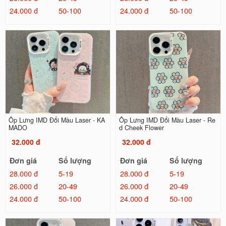
24.000 đ
50-100
24.000 đ
50-100
Ốp Lưng IMD Đổi Màu Laser - KA
Ốp Lưng IMD Đổi Màu Laser - Re
MADO
d Cheek Flower
32.000 đ
32.000 đ
Đơn giá
Số lượng
Đơn giá
Số lượng
28.000 đ
5-19
28.000 đ
5-19
26.000 đ
20-49
26.000 đ
20-49
24.000 đ
50-100
24.000 đ
50-100