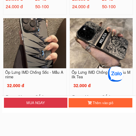
24.000 đ
50-100
24.000 đ
50-100
Ốp Lưng IMD Chống Sốc - Mẫu A
Ốp Lưng IMD Chống Sốc - Mẫu M
nime
ilk Tea
32.000 đ
32.000 đ
Đơn giá
Số lượng
Đơn giá
Số lượng
MUA NGAY
Thêm vào giỏ
28.000 đ
5-19
28.000 đ
5-19
26.000 đ
20-49
26.000 đ
20-49
24.000 đ
50-100
24.000 đ
50-100