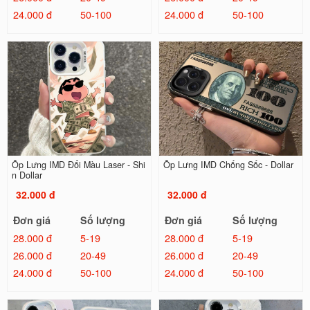
24.000 đ
50-100
24.000 đ
50-100
Ốp Lưng IMD Đổi Màu Laser - Shi
Ốp Lưng IMD Chống Sốc - Dollar
n Dollar
32.000 đ
32.000 đ
Đơn giá
Số lượng
Đơn giá
Số lượng
28.000 đ
5-19
28.000 đ
5-19
26.000 đ
20-49
26.000 đ
20-49
24.000 đ
50-100
24.000 đ
50-100