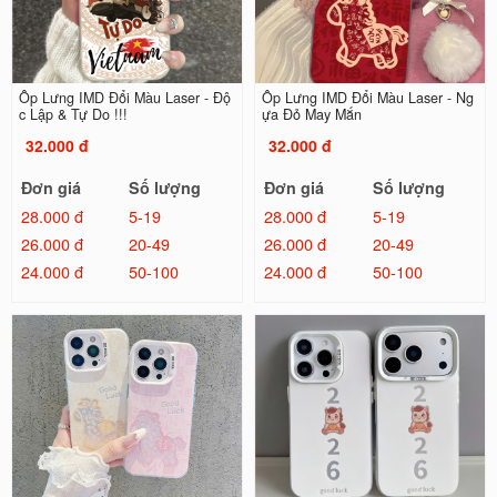
Ốp Lưng IMD Đổi Màu Laser - Độ
Ốp Lưng IMD Đổi Màu Laser - Ng
c Lập & Tự Do !!!
ựa Đỏ May Mắn
32.000 đ
32.000 đ
Đơn giá
Số lượng
Đơn giá
Số lượng
28.000 đ
5-19
28.000 đ
5-19
26.000 đ
20-49
26.000 đ
20-49
24.000 đ
50-100
24.000 đ
50-100