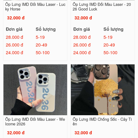
Ốp Lưng IMD Đổi Màu Laser - Luc
Ốp Lưng IMD Đổi Màu Laser - 20
ky Horse
26 Good Luck
32.000 đ
32.000 đ
Đơn giá
Số lượng
Đơn giá
Số lượng
28.000 đ
5-19
28.000 đ
5-19
26.000 đ
20-49
26.000 đ
20-49
24.000 đ
50-100
24.000 đ
50-100
Ốp Lưng IMD Đổi Màu Laser - We
Ốp Lưng IMD Chống Sốc - Cây Ti
lcome 2026
ền
32.000 đ
32.000 đ