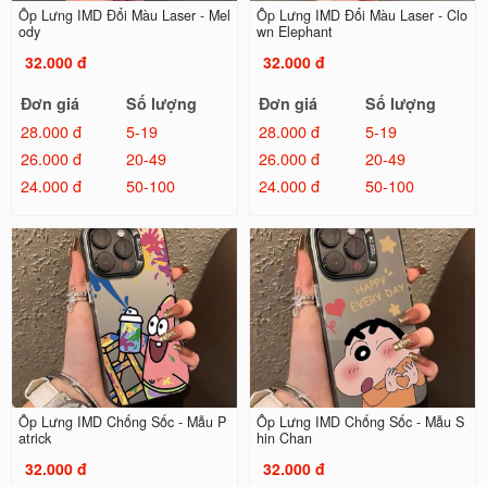
Ốp Lưng IMD Đổi Màu Laser - Mel
Ốp Lưng IMD Đổi Màu Laser - Clo
ody
wn Elephant
32.000 đ
32.000 đ
Đơn giá
Số lượng
Đơn giá
Số lượng
28.000 đ
5-19
28.000 đ
5-19
26.000 đ
20-49
26.000 đ
20-49
24.000 đ
50-100
24.000 đ
50-100
Ốp Lưng IMD Chống Sốc - Mẫu P
Ốp Lưng IMD Chống Sốc - Mẫu S
atrick
hin Chan
32.000 đ
32.000 đ