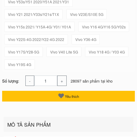
Vivo Y53s/Y51 2020/Y51A 2021/Y31
Vivo Y21 2021/Y33s/Y21s/T1X
Vivo V23E/S10E 5G
Vivo Y15s 2021/ Y15A-4G/ Y01/ Y01A
Vivo Y16 4G/Y16 5G/Y02s
Vivo Y22S-4G 2022/Y22-4G 2022
Vivo Y36-4G
Vivo Y17S/Y28-5G
Vivo V40 Lite 5G
Vivo Y18 4G / Y03 4G
Vivo Y19S 4G
-
+
Số lượng:
28097 sản phẩm tại kho
Yêu thích
MÔ TẢ SẢN PHẨM