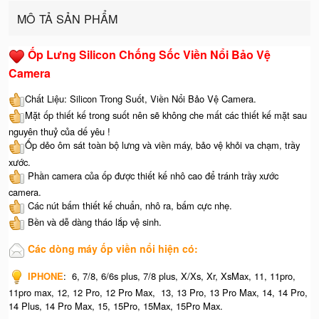
MÔ TẢ SẢN PHẨM
Ốp Lưng Silicon Chống Sốc Viền Nổi Bảo Vệ
Camera
Chất Liệu: Silicon Trong Suốt, Viền Nổi Bảo Vệ Camera.
Mặt ốp thiết kế trong suốt nên sẽ không che mất các thiết kế mặt sau
nguyên thuỷ của dế yêu !
Ốp dẻo ôm sát toàn bộ lưng và viền máy, bảo vệ khỏi va chạm, trầy
xước.
Phần camera của ốp được thiết kế nhô cao để tránh trầy xước
camera.
Các nút bấm thiết kế chuẩn, nhô ra, bấm cực nhẹ.
Bền và dễ dàng tháo lắp vệ sinh.
Các dòng máy ốp viền nổi hiện có:
IPHONE
: 6, 7/8, 6/6s plus, 7/8 plus, X/Xs, Xr, XsMax, 11, 11pro,
11pro max, 12, 12 Pro, 12 Pro Max, 13, 13 Pro, 13 Pro Max, 14, 14 Pro,
14 Plus, 14 Pro Max, 15, 15Pro, 15Max, 15Pro Max.