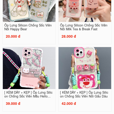
Ốp Lưng Silicon Chống Sốc Viền
Ốp Lưng Silicon Chống Sốc Viền
Nổi Happy Bear
Nổi Milk Tea & Break Fast
20.000 đ
28.000 đ
[ KÈM DÂY + KẸP ] Ốp Lưng Silic
[ KÈM DÂY + KẸP ] Ốp Lưng Silic
on Chống Sốc Viền Mẫu Hello...
on Chống Sốc Viền Nổi Gấu Dâu
39.000 đ
42.000 đ