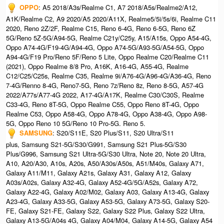
OPPO
: A5 2018/A3s/Realme C1, A7 2018/A5s/Realme2/A12,
A1K/Realme C2, A9 2020/A5 2020/A11X, Realme5/5i/5s/6i, Realme C11
2020, Reno 2Z/2F, Realme C15, Reno 6-4G, Reno 6-5G, Reno 6Z
5G/Reno 5Z-5G/A94-5G, Realme C21y/C25y, A15/A15s, Oppo A54-4G,
Oppo A74-4G/F19-4G/A94-4G, Oppo A74-5G/A93-5G/A54-5G, Oppo
A94-4G/F19 Pro/Reno 5F/Reno 5 Lite, Oppo Realme C20/Realme C11
(2021), Oppo Realme 8/8 Pro, A16K, A16-4G, A55-4G, Realme
C12/C25/C25s, Realme C35, Realme 9i/A76-4G/A96-4G/A36-4G, Reno
7-4G/Renno 8-4G, Reno7-5G, Reno 7z/Reno 8z, Reno 8-5G, A57-4G
2022/A77s/A77-4G 2022, A17-4G/A17K, Realme C30/C30S, Realme
C33-4G, Reno 8T-5G, Oppo Realme C55, Oppo Reno 8T-4G, Oppo
Realme C53, Oppo A58-4G, Oppo A78-4G, Oppo A38-4G, Oppo A98-
5G, Oppo Reno 10 5G/Reno 10 Pro-5G.​ Reno 5.
SAMSUNG
: S20/S11E, S20 Plus/S11, S20 Ultra/S11
plus, Samsung S21-5G/S30/G991, Samsung S21 Plus-5G/S30
Plus/G996, Samsung S21 Ultra-5G/S30 Ultra, Note 20, Note 20 Ultra,
A10, A20/A30, A10s, A20s, A50/A30s/A50s, A51/M40s, Galaxy A71,
Galaxy A11/M11, Galaxy A21s, Galaxy A31, Galaxy A12, Galaxy
A03s/A02s, Galaxy A32-4G, Galaxy A52-4G/5G/A52s, Galaxy A72,
Galaxy A22-4G, Galaxy A02/M02, Galaxy A03, Galaxy A13-4G, Galaxy
A23-4G, Galaxy A33-5G, Galaxy A53-5G, Galaxy A73-5G, Galaxy S20-
FE, Galaxy S21-FE, Galaxy S22, Galaxy S22 Plus, Galaxy S22 Ultra,
Galaxy A13-5G/A04s 4G, Galaxy A04/M04, Galaxy A14-5G, Galaxy A54