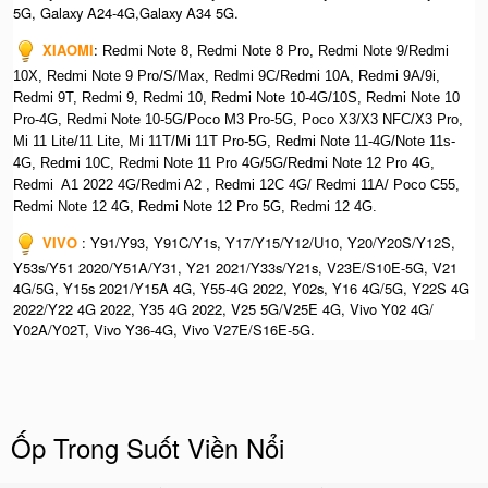
5G, Galaxy A24-4G,Galaxy A34 5G.
XIAOMI
:
Redmi Note 8, Redmi Note 8 Pro, Redmi Note 9/Redmi
10X, Redmi Note 9 Pro/S/Max, Redmi 9C/Redmi 10A, Redmi 9A/9i,
Redmi 9T, Redmi 9, Redmi 10, Redmi Note 10-4G/10S, Redmi Note 10
Pro-4G, Redmi Note 10-5G/Poco M3 Pro-5G, Poco X3/X3 NFC/X3 Pro,
Mi 11 Lite/11 Lite, Mi 11T/Mi 11T Pro-5G, Redmi Note 11-4G/Note 11s-
4G, Redmi 10C, Redmi Note 11 Pro 4G/5G/Redmi Note 12 Pro 4G,
Redmi A1 2022 4G/Redmi A2 , Redmi 12C 4G/ Redmi 11A/ Poco C55,
Redmi Note 12 4G, Redmi Note 12 Pro 5G, Redmi 12 4G.
VIVO
: Y91/Y93, Y91C/Y1s, Y17/Y15/Y12/U10, Y20/Y20S/Y12S,
Y53s/Y51 2020/Y51A/Y31, Y21 2021/Y33s/Y21s, V23E/S10E-5G, V21
4G/5G, Y15s 2021/Y15A 4G, Y55-4G 2022, Y02s, Y16 4G/5G, Y22S 4G
2022/Y22 4G 2022, Y35 4G 2022, V25 5G/V25E 4G, Vivo Y02 4G/
Y02A/Y02T, Vivo Y36-4G, Vivo V27E/S16E-5G.
Ốp Trong Suốt Viền Nổi