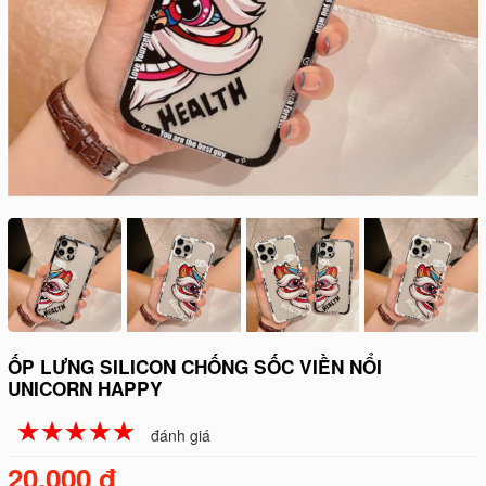
ỐP LƯNG SILICON CHỐNG SỐC VIỀN NỔI
UNICORN HAPPY
☆
★
☆
★
☆
★
☆
★
☆
★
đánh giá
20.000 đ