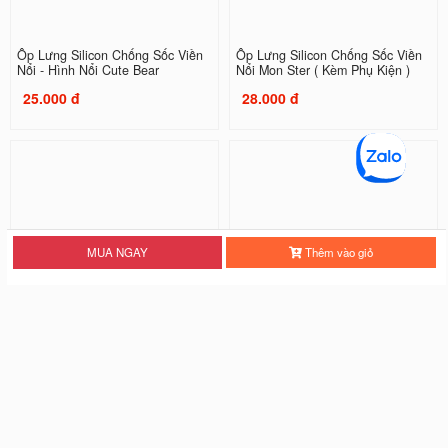
Ốp Lưng Silicon Chống Sốc Viền
Ốp Lưng Silicon Chống Sốc Viền
Nổi - Hình Nổi Cute Bear
Nổi Mon Ster ( Kèm Phụ Kiện )
25.000 đ
28.000 đ
MUA NGAY
Thêm vào giỏ
Ốp Lưng Silicon Chống Sốc Viền
Ốp Lưng Silicon Chống Sốc Viền
Nổi Three Tigers
Nổi Tiger
20.000 đ
20.000 đ