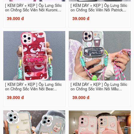
[ KÈM DÂY + KẸP ] Ốp Lưng Silic
[ KÈM DÂY + KẸP ] Ốp Lưng Silic
on Chống Sốc Viền Nổi Kuromi...
on Chống Sốc Viền Nổi Patrick...
39.000 đ
39.000 đ
[ KÈM DÂY + KẸP ] Ốp Lưng Silic
[ KÈM DÂY + KẸP ] Ốp Lưng Silic
on Chống Sốc Viền Nổi Bear...
on Chống Sốc Viền Nổi Mẫu...
39.000 đ
39.000 đ