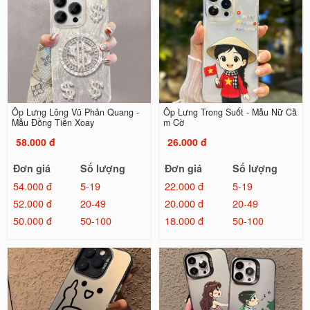
Ốp Lưng Lông Vũ Phản Quang -
Ốp Lưng Trong Suốt - Mẫu Nữ Cầ
Mẫu Đồng Tiền Xoay
m Cờ
58.000 đ
26.000 đ
Đơn giá
Số lượng
Đơn giá
Số lượng
54.000 đ
5-19
22.000 đ
5-19
52.000 đ
20-49
20.000 đ
20-49
50.000 đ
50-100
18.000 đ
50-100