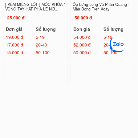
[ KÈM MIẾNG LÓT ] MÓC KHÓA /
Ốp Lưng Lông Vũ Phản Quang -
VÒNG TAY HẠT PHA LÊ NƠ...
Mẫu Đồng Tiền Xoay
25.000 đ
58.000 đ
Đơn giá
Số lượng
Đơn giá
Số lượng
19.000 đ
5-19
54.000 đ
5-19
17.000 đ
20-49
52.000 đ
20-49
15.000 đ
50-100
50.000 đ
50-100
Ốp Lưng Trong Suốt - Mẫu Nữ Cầ
Ốp Lưng IMD Chống Sốc - Rotten
m Cờ
Finger
26.000 đ
32.000 đ