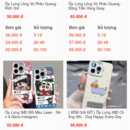
Ốp Lưng Lông Vũ Phản Quang -
Ốp Lưng Lông Vũ Phản Quang -
Rich Girl
Đồng Tiền Vàng Xoay
30.000 đ
65.000 đ
Đơn giá
Số lượng
Đơn giá
Số lượng
26.000 đ
5-19
59.000 đ
5-19
24.000 đ
20-49
57.000 đ
20-49
22.000 đ
50-100
55.000 đ
50-100
Ốp Lưng IMD Đổi Màu Laser - Shi
[ KÈM GIÁ ĐỠ ] Ốp Lưng IMD Ch
n & Nene Instagram
ống Sốc - Dog Happy Every Day
32.000 đ
38.000 đ