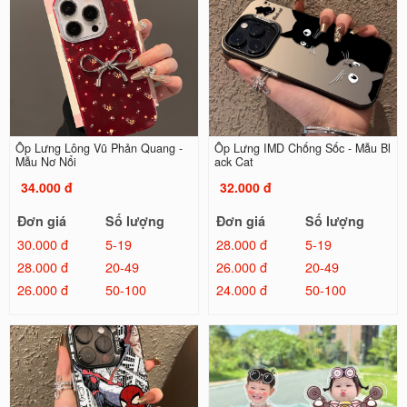
Ốp Lưng Lông Vũ Phản Quang -
Ốp Lưng IMD Chống Sốc - Mẫu Bl
Mẫu Nơ Nổi
ack Cat
34.000 đ
32.000 đ
Đơn giá
Số lượng
Đơn giá
Số lượng
30.000 đ
5-19
28.000 đ
5-19
28.000 đ
20-49
26.000 đ
20-49
26.000 đ
50-100
24.000 đ
50-100