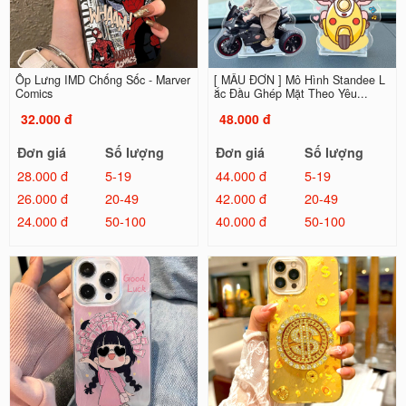
Ốp Lưng IMD Chống Sốc - Marver
[ MẪU ĐƠN ] Mô Hình Standee L
Comics
ắc Đầu Ghép Mặt Theo Yêu...
32.000 đ
48.000 đ
Đơn giá
Số lượng
Đơn giá
Số lượng
28.000 đ
5-19
44.000 đ
5-19
26.000 đ
20-49
42.000 đ
20-49
24.000 đ
50-100
40.000 đ
50-100