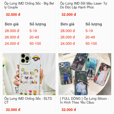
Ốp Lưng IMD Chống Sốc - Big Bel
Ốp Lưng IMD Đổi Màu Laser- Tự
ly Couple
Do Độc Lập Hạnh Phúc
32.000 đ
32.000 đ
Đơn giá
Số lượng
Đơn giá
Số lượng
28.000 đ
5-19
28.000 đ
5-19
26.000 đ
20-49
26.000 đ
20-49
24.000 đ
50-100
24.000 đ
50-100
Ốp Lưng IMD Chống Sốc - ĐLTD
[ FULL DÒNG ] Ốp Lưng Silicon -
CT
In Hình Theo Yêu Cầuu
32.000 đ
32.000 đ