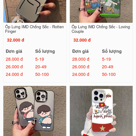
Ốp Lưng IMD Chống Sốc - Rotten
Ốp Lưng IMD Chống Sốc - Loving
Finger
Couple
32.000 đ
32.000 đ
Đơn giá
Số lượng
Đơn giá
Số lượng
28.000 đ
5-19
28.000 đ
5-19
26.000 đ
20-49
26.000 đ
20-49
24.000 đ
50-100
24.000 đ
50-100