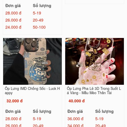
Đơn giá
Số lượng
28.000 đ
5-19
26.000 đ
20-49
24.000 đ
50-100
Ốp Lưng IMD Chống Sốc - Luck H
Ốp Lưng Pha Lê 3D Trong Suốt L
appy
á Vàng - Mẫu Mèo Thần Tài
32.000 đ
40.000 đ
Đơn giá
Số lượng
Đơn giá
Số lượng
28.000 đ
5-19
36.000 đ
5-19
26.000 đ
20-49
34.000 đ
20-49