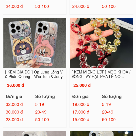
24.000 đ
50-100
24.000 đ
50-100
[ KÈM GIÁ ĐỠ ] Ốp Lưng Lông V
[ KÈM MIẾNG LÓT ] MÓC KHÓA /
ũ Phản Quang - Mẫu Tom & Jerry
VÒNG TAY HẠT PHA LÊ NƠ...
36.000 đ
25.000 đ
Đơn giá
Số lượng
Đơn giá
Số lượng
32.000 đ
5-19
19.000 đ
5-19
30.000 đ
20-49
17.000 đ
20-49
28.000 đ
50-100
15.000 đ
50-100