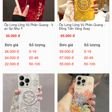
Ốp Lưng Lông Vũ Phản Quang - V
Ốp Lưng Lông Vũ Phản Quang -
ạn Sự Như Ý
Đồng Tiền Vàng Xoay
30.000 đ
65.000 đ
Đơn giá
Số lượng
Đơn giá
Số lượng
26.000 đ
5-19
59.000 đ
5-19
24.000 đ
20-49
57.000 đ
20-49
22.000 đ
50-100
55.000 đ
50-100