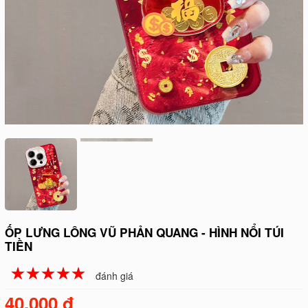
ỐP LƯNG LÔNG VŨ PHẢN QUANG - HÌNH NỔI TÚI
TIỀN
☆
★
☆
★
☆
★
☆
★
☆
★
đánh giá
40.000 đ