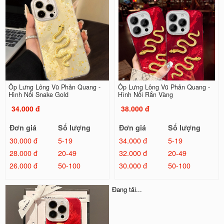
Ốp Lưng Lông Vũ Phản Quang -
Ốp Lưng Lông Vũ Phản Quang -
Hình Nổi Snake Gold
Hình Nổi Rắn Vàng
34.000 đ
38.000 đ
Đơn giá
Số lượng
Đơn giá
Số lượng
30.000 đ
5-19
34.000 đ
5-19
28.000 đ
20-49
32.000 đ
20-49
26.000 đ
50-100
30.000 đ
50-100