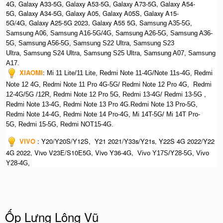
4G, Galaxy A33-5G, Galaxy A53-5G, Galaxy A73-5G, Galaxy A54-
5G, Galaxy A34-5G, Galaxy A05, Galaxy A05S, Galaxy A15-
5G/4G, Galaxy A25-5G 2023, Galaxy A55 5G, S
amsung A35-5G,
Samsung A06, Samsung A16-5G/4G, S
amsung A26-5G,
S
amsung A36-
5G,
S
amsung A56-5G, S
amsung S22 Ultra,
S
amsung S23
Ultra,
S
amsung S24 Ultra,
S
amsung S25 Ultra,
Samsung A07,
Samsung
A17.
XIAOMI
:
Mi 11 Lite/11 Lite,
Redmi Note 11-4G/Note 11s-4G, Redmi
Note 12 4G,
Redmi Note 11 Pro 4G-5G/ Redmi Note 12 Pro 4G,
Redmi
12-4G/5G /12R,
Redmi Note 12 Pro 5G,
Redmi 13-4G/ Redmi 13-5G ,
Redmi Note 13-4G, Redmi Note 13 Pro 4G.R
edmi Note 13 Pro-5G,
Redmi Note 14-4G, Redmi Note 14 Pro-4G, Mi 14T-5G/ Mi 14T Pro-
5G,
Redmi 15-5G, Redmi NOT15-4G.
VIVO
: Y20/Y20S/Y12S, Y21 2021/Y33s/Y21s, Y22S 4G 2022/Y22
4G 2022, Vivo V23E/S10E5G, Vivo Y36-4G,
Vivo Y17S/Y28-5G, V
ivo
Y28-4G,
Ốp Lưng Lông Vũ