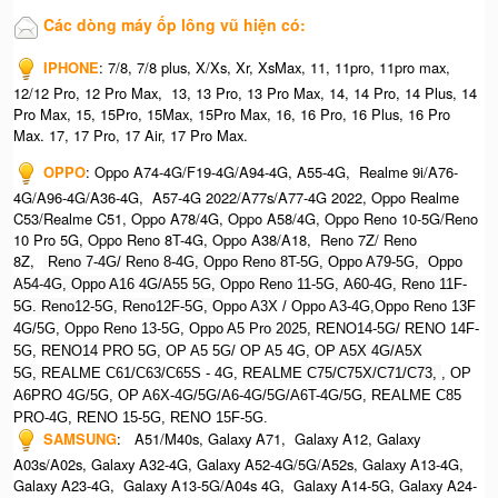
Các dòng máy ốp lông vũ hiện có:
IPHONE
: 7/8, 7/8 plus, X/Xs, Xr, XsMax, 11, 11pro, 11pro max,
12/12 Pro, 12 Pro Max, 13, 13 Pro, 13 Pro Max, 14, 14 Pro, 14 Plus, 14
Pro Max, 15, 15Pro, 15Max, 15Pro Max, 16, 16 Pro, 16 Plus, 16 Pro
Max. 17, 17 Pro, 17 Air, 17 Pro Max.
OPPO
:
Oppo A74-4G/F19-4G/A94-4G, A55-4G, Realme 9i/A76-
4G/A96-4G/A36-4G, A57-4G 2022/A77s/A77-4G 2022, Oppo Realme
C53/Realme C51, Oppo A78/4G, Oppo A58/4G, Oppo Reno 10-5G/Reno
10 Pro 5G, Oppo Reno 8T-4G, Oppo A38/A18, Reno 7Z/ Reno
8Z,
Reno 7-4G/ Reno 8-4G, Oppo Reno 8T-5G, Oppo A79-5G, O
ppo
A54-4G, Oppo A16 4G/A55 5G, Oppo Reno 11-5G, A60-4G, Reno 11F-
5G. Reno12-5G, Reno12F-5G, O
ppo A3X / Oppo A3-4G,Oppo Reno 13F
4G/5G, Oppo Reno 13-5G, O
ppo A5 Pro 2025, R
ENO14-5G/ RENO 14F-
5G,
RENO14 PRO 5G,
OP A5 5G/ OP A5 4G,
OP A5X 4G/A5X
5G,
REALME C61/C63/C65S - 4G,
REALME C75/C75X/C71/C73,
, OP
A6PRO 4G/5G, OP A6X-4G/5G/A6-4G/5G/A6T-4G/5G, REALME C85
PRO-4G, RENO 15-5G, RENO 15F-5G.
SAMSUNG
: A51/M40s, Galaxy A71, Galaxy A12, Galaxy
A03s/A02s, Galaxy A32-4G, Galaxy A52-4G/5G/A52s, Galaxy A13-4G,
Galaxy A23-4G, Galaxy A13-5G/A04s 4G, Galaxy A14-5G, Galaxy A24-