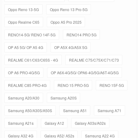
Oppo Reno 13-5G
Oppo Reno 13 Pro-5G
Oppo Realme C65
Oppo A5 Pro 2025
RENO14-5G/ RENO 14F-5G
RENO14 PRO 5G
OP A5 5G/ OP A5 4G
OP A5X 4G/A5X 5G
REALME C61/C63/C65S - 4G
REALME C75/C75X/C71/C73
OP A6 PRO-4G/5G
OP A6X-4G/5G/ OPA6-4G/5G/A6T-4G/5G
REALME C85 PRO-4G
RENO 15 PRO-5G
RENO 15F-5G
Samsung A20/A30
Samsung A20S
Samsung A50/A30S/A50S
Samsung A51
Samsung A71
Samsung A21s
Galaxy A12
Galaxy A03s/A02s
Galaxy A32 4G
Galaxy A52/ A52s
Samsung A22 4G