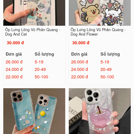
Ốp Lưng Lông Vũ Phản Quang -
Ốp Lưng Lông Vũ Phản Quang -
Dog And Cat
Dog And Flower
30.000 đ
30.000 đ
Đơn giá
Số lượng
Đơn giá
Số lượng
26.000 đ
5-19
26.000 đ
5-19
24.000 đ
20-49
24.000 đ
20-49
22.000 đ
50-100
22.000 đ
50-100