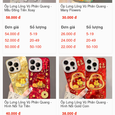
Ốp Lưng Lông Vũ Phản Quang -
Ốp Lưng Lông Vũ Phản Quang -
Mẫu Đồng Tiền Xoay
Many Flowers
58.000 đ
30.000 đ
Đơn giá
Số lượng
Đơn giá
Số lượng
54.000 đ
5-19
26.000 đ
5-19
52.000 đ
20-49
24.000 đ
20-49
50.000 đ
50-100
22.000 đ
50-100
Ốp Lưng Lông Vũ Phản Quang -
Ốp Lưng Lông Vũ Phản Quang -
Hình Nổi Túi Tiền
Hình Nổi Gold Coin
40.000 đ
38.000 đ