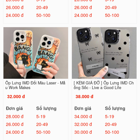
26.000 đ
20-49
26.000 đ
20-49
24.000 đ
50-100
24.000 đ
50-100
Ốp Lưng IMD Đổi Màu Laser - Mẫ
[ KÈM GIÁ ĐỠ ] Ốp Lưng IMD Ch
u Work Makes
ống Sốc - Live a Good Life
32.000 đ
38.000 đ
Đơn giá
Số lượng
Đơn giá
Số lượng
28.000 đ
5-19
34.000 đ
5-19
26.000 đ
20-49
32.000 đ
20-49
24.000 đ
50-100
30.000 đ
50-100