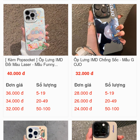
[ Kèm Popsocket ] Ốp Lưng IMD
Ốp Lưng IMD Chống Sốc - Mẫu G
Đổi Màu Laser - Mẫu Funny...
OJO
40.000 đ
32.000 đ
Đơn giá
Số lượng
Đơn giá
Số lượng
36.000 đ
5-19
28.000 đ
5-19
34.000 đ
20-49
26.000 đ
20-49
32.000 đ
50-100
24.000 đ
50-100