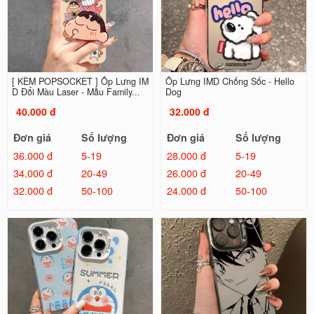
[ KÈM POPSOCKET ] Ốp Lưng IM
Ốp Lưng IMD Chống Sốc - Hello
D Đổi Màu Laser - Mẫu Family...
Dog
40.000 đ
32.000 đ
Đơn giá
Số lượng
Đơn giá
Số lượng
36.000 đ
5-19
28.000 đ
5-19
34.000 đ
20-49
26.000 đ
20-49
32.000 đ
50-100
24.000 đ
50-100