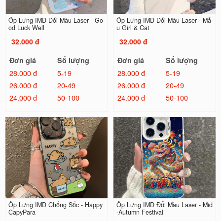
Ốp Lưng IMD Đổi Màu Laser - Go
Ốp Lưng IMD Đổi Màu Laser - Mẫ
od Luck Well
u Girl & Cat
32.000 đ
32.000 đ
Đơn giá
Số lượng
Đơn giá
Số lượng
28.000 đ
5-19
28.000 đ
5-19
26.000 đ
20-49
26.000 đ
20-49
24.000 đ
50-100
24.000 đ
50-100
Ốp Lưng IMD Chống Sốc - Happy
Ốp Lưng IMD Đổi Màu Laser - Mid
CapyPara
-Autumn Festival