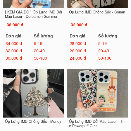
[ KÈM GIÁ ĐỠ ] Ốp Lưng IMD Đổi
Ốp Lưng IMD Chống Sốc - Conan
Màu Laser - Doreamon Summer
38.000 đ
32.000 đ
Đơn giá
Số lượng
Đơn giá
Số lượng
34.000 đ
5-19
28.000 đ
5-19
32.000 đ
20-49
26.000 đ
20-49
30.000 đ
50-100
24.000 đ
50-100
Ốp Lưng IMD Chống Sốc - Money
Ốp Lưng IMD Đổi Màu Laser - Th
e Powerpuff Girls