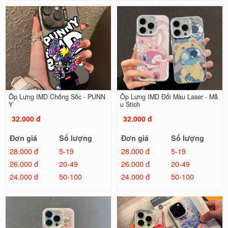
Ốp Lưng IMD Chống Sốc - PUNN
Ốp Lưng IMD Đổi Màu Laser - Mẫ
Y
u Stich
32.000 đ
32.000 đ
Đơn giá
Số lượng
Đơn giá
Số lượng
28.000 đ
5-19
28.000 đ
5-19
26.000 đ
20-49
26.000 đ
20-49
24.000 đ
50-100
24.000 đ
50-100