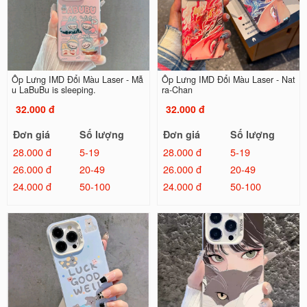
Ốp Lưng IMD Đổi Màu Laser - Mẫ
Ốp Lưng IMD Đổi Màu Laser - Nat
u LaBuBu is sleeping.
ra-Chan
32.000 đ
32.000 đ
Đơn giá
Số lượng
Đơn giá
Số lượng
28.000 đ
5-19
28.000 đ
5-19
26.000 đ
20-49
26.000 đ
20-49
24.000 đ
50-100
24.000 đ
50-100