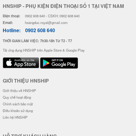
HNSHIP - PHỤ KIỆN ĐIỆN THOẠI SỐ 1 TẠI VIỆT NAM
Điện thoại:
0902 608 640 - CSKH: 0902 608 640
Email:
hoangduc.royal@gmail.com
Hotline:
0902 608 640
THỜI GIAN LÀM VIỆC: 7h30-18h Từ T2 - T7
Tải ứng dụng HNSHIP trên Apple Store & Google Play
GIỚI THIỆU HNSHIP
Giới thiệu về HNSHIP
Quy chế hoạt động
Chính sách bảo mật
Điều khoản sử dụng
Liên hệ HNSHIP