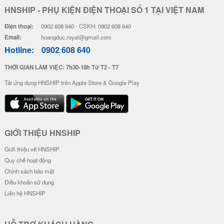
HNSHIP - PHỤ KIỆN ĐIỆN THOẠI SỐ 1 TẠI VIỆT NAM
Điện thoại:
0902 608 640 - CSKH: 0902 608 640
Email:
hoangduc.royal@gmail.com
Hotline:
0902 608 640
THỜI GIAN LÀM VIỆC: 7h30-18h Từ T2 - T7
Tải ứng dụng HNSHIP trên Apple Store & Google Play
GIỚI THIỆU HNSHIP
Giới thiệu về HNSHIP
Quy chế hoạt động
Chính sách bảo mật
Điều khoản sử dụng
Liên hệ HNSHIP