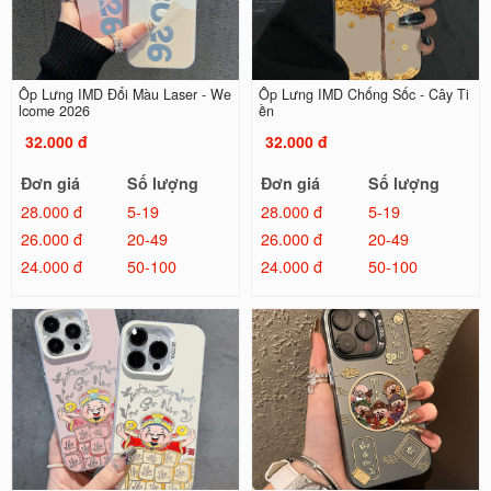
Ốp Lưng IMD Đổi Màu Laser - We
Ốp Lưng IMD Chống Sốc - Cây Ti
lcome 2026
ền
32.000 đ
32.000 đ
Đơn giá
Số lượng
Đơn giá
Số lượng
28.000 đ
5-19
28.000 đ
5-19
26.000 đ
20-49
26.000 đ
20-49
24.000 đ
50-100
24.000 đ
50-100