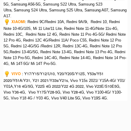
5G,
S
amsung A56-5G, S
amsung S22 Ultra,
S
amsung S23
Ultra,
S
amsung S24 Ultra,
S
amsung S25 Ultra,
Samsung A07,
Samsung
A17.
XIAOMI
:
Redmi 9C/Redmi 10A, Redmi 9A/9i, Redmi 10, Redmi
Note 10-4G/10S, Mi 11 Lite/11 Lite, Redmi Note 11-4G/Note 11s-4G,
Redmi 10C, Redmi Note 12 4G,
Redmi Note 11 Pro 4G-5G/ Redmi Note
12 Pro 4G, Redmi 12C 4G/Redmi 11A/ Poco C55, Redmi Note 12 Pro
5G, Redmi 12-4G/5G /Redmi 12R, Redmi 13C-4G,
Redmi Note 12 Pro
5G,Redmi 13-4G/5G, Redmi Note 13-4G, Redmi Note 13 Pro 4G, R
edmi
Note 13 Pro-5G, Redmi 14C-4G, Redmi Note 14-4G, Redmi Note 14 Pro-
4G, Mi 14T-5G/ Mi 14T Pro-5G.
VIVO
:
Y17/Y15/Y12/U10, Y20/Y20S/Y12S, Y53s/Y51
2020/Y51A/Y31, Y21 2021/Y33s/Y21s,
Vivo Y15s 2021/ Y15A-4G/ Y01/
,Y16 4G/5G, Y22S 4G 2022/Y22 4G 2022, Vivo V23E/S10E5G,
Y01A
Vivo Y36-4G, Vivo Y17S/Y28-5G, Vivo Y28-4G, Vivo
Y100-4G/ Y100-
5G, Vivo Y18 4G / Y03 4G, Vi
vo V40 Lite 5G, Vivo Y19S 4G.