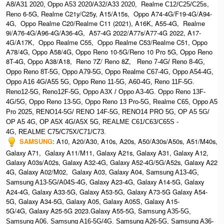
Realme
,
A8/A31 2020, O
ppo A53 2020/A32/A33 2020,
C12/C25/C25s
Reno 6-5G, Realme C21y/C25y, A15/A15s, Oppo A74-4G/F19-4G/A94-
4G, Oppo Realme C20/Realme C11 (2021), A16K, A55-4G, Realme
9i/A76-4G/A96-4G/A36-4G, A57-4G 2022/A77s/A77-4G 2022, A17-
4G/A17K, Oppo Realme C55, Oppo Realme C53/Realme C51, Oppo
A78/4G, Oppo A58/4G, Oppo Reno 10-5G/Reno 10 Pro 5G, Oppo Reno
8T-4G, Oppo A38/A18, Reno 7Z/ Reno 8Z,
Reno 7-4G/ Reno 8-4G,
Oppo Reno 8T-5G, Oppo A79-5G, Oppo Realme C67-4G, O
ppo A54-4G,
Oppo A16 4G/A55 5G, Oppo Reno 11-5G, A60-4G, Reno 11F-5G.
Reno12-5G, Reno12F-5G, O
ppo A3X / Oppo A3-4G. Oppo Reno 13F-
4G/5G, Oppo Reno 13-5G, Oppo Reno 13 Pro-5G, Realme C65, O
ppo A5
Pro 2025, R
ENO14-5G/ RENO 14F-5G,
RENO14 PRO 5G,
OP A5 5G/
OP A5 4G,
OP A5X 4G/A5X 5G,
REALME C61/C63/C65S -
4G,
REALME C75/C75X/C71/C73.
SAMSUNG
:
A10, A20/A30, A10s, A20s, A50/A30s/A50s, A51/M40s,
Galaxy A71, Galaxy A11/M11, Galaxy A21s, Galaxy A31, Galaxy A12,
Galaxy A03s/A02s, Galaxy A32-4G, Galaxy A52-4G/5G/A52s, Galaxy A22
4G, Galaxy A02/M02, Galaxy A03, Galaxy A04, S
amsung A13-4G,
, Galaxy A23-4G, Galaxy A14-5G, Galaxy
Samsung A13-5G/A04S-4G
A24-4G, Galaxy A33-5G, Galaxy A53-5G, Galaxy A73-5G Galaxy A54-
5G, Galaxy A34-5G, Galaxy A05, Galaxy A05S, Galaxy A15-
5G/4G, Galaxy A25-5G 2023.Galaxy A55-5G, Sa
msung A35-5G,
Samsung A06, Samsung A16-5G/4G. S
amsung A26-5G,
S
amsung A36-