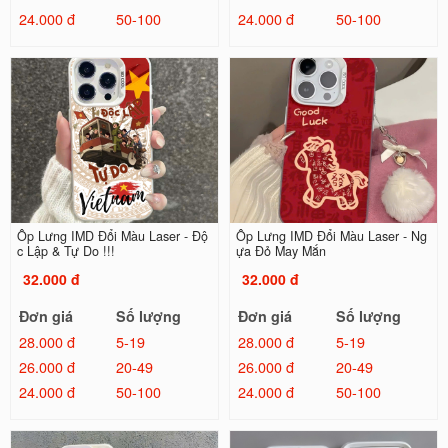
24.000 đ
50-100
24.000 đ
50-100
Ốp Lưng IMD Đổi Màu Laser - Độ
Ốp Lưng IMD Đổi Màu Laser - Ng
c Lập & Tự Do !!!
ựa Đỏ May Mắn
32.000 đ
32.000 đ
Đơn giá
Số lượng
Đơn giá
Số lượng
28.000 đ
5-19
28.000 đ
5-19
26.000 đ
20-49
26.000 đ
20-49
24.000 đ
50-100
24.000 đ
50-100