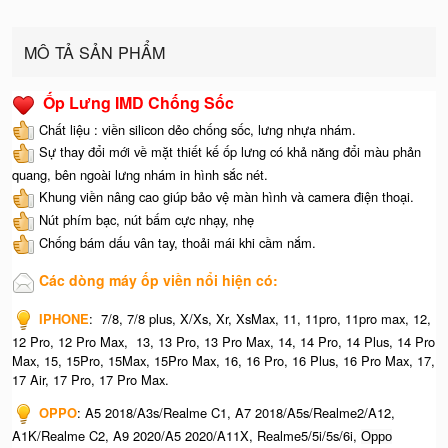
MÔ TẢ SẢN PHẨM
Ốp Lưng IMD Chống Sốc
Chất liệu : viền silicon dẻo chống sốc, lưng nhựa nhám.
Sự thay đổi mới về mặt thiết kế ốp lưng có khả năng đổi màu phản
quang, bên ngoài lưng nhám in hình sắc nét.
Khung viền nâng cao giúp bảo vệ màn hình và camera điện thoại.
Nút phím bạc, nút bấm cực nhạy, nhẹ
Chống bám dấu vân tay, thoải mái khi cầm nắm.
Các dòng máy ốp viền nổi hiện có:
IPHONE
:
7/8, 7/8 plus, X/Xs, Xr, XsMax, 11, 11pro, 11pro max, 12,
12 Pro, 12 Pro Max, 13, 13 Pro, 13 Pro Max, 14, 14 Pro, 14 Plus, 14 Pro
Max, 15, 15Pro, 15Max, 15Pro Max,
16, 16 Pro, 16 Plus, 16 Pro Max, 17,
17 Air, 17 Pro, 17 Pro Max.
OPPO
:
A5 2018/A3s/Realme C1, A7 2018/A5s/Realme2/A12,
A1K/Realme C2, A9 2020/A5 2020/A11X, Realme5/5i/5s/6i,
Oppo