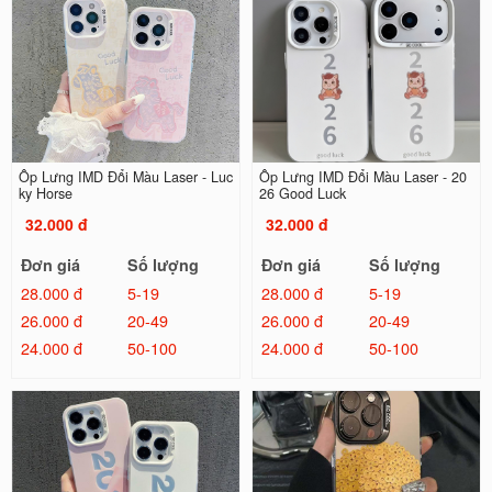
Ốp Lưng IMD Đổi Màu Laser - Luc
Ốp Lưng IMD Đổi Màu Laser - 20
ky Horse
26 Good Luck
32.000 đ
32.000 đ
Đơn giá
Số lượng
Đơn giá
Số lượng
28.000 đ
5-19
28.000 đ
5-19
26.000 đ
20-49
26.000 đ
20-49
24.000 đ
50-100
24.000 đ
50-100