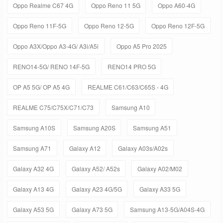
Oppo Realme C67 4G
Oppo Reno 11 5G
Oppo A60-4G
Oppo Reno 11F-5G
Oppo Reno 12-5G
Oppo Reno 12F-5G
Oppo A3X/Oppo A3-4G/ A3i/A5i
Oppo A5 Pro 2025
RENO14-5G/ RENO 14F-5G
RENO14 PRO 5G
OP A5 5G/ OP A5 4G
REALME C61/C63/C65S - 4G
REALME C75/C75X/C71/C73
Samsung A10
Samsung A10S
Samsung A20S
Samsung A51
Samsung A71
Galaxy A12
Galaxy A03s/A02s
Galaxy A32 4G
Galaxy A52/ A52s
Galaxy A02/M02
Galaxy A13 4G
Galaxy A23 4G/5G
Galaxy A33 5G
Galaxy A53 5G
Galaxy A73 5G
Samsung A13-5G/A04S-4G