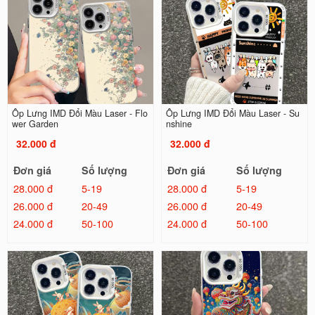
Ốp Lưng IMD Đổi Màu Laser - Flo
Ốp Lưng IMD Đổi Màu Laser - Su
wer Garden
nshine
32.000 đ
32.000 đ
Đơn giá
Số lượng
Đơn giá
Số lượng
28.000 đ
5-19
28.000 đ
5-19
26.000 đ
20-49
26.000 đ
20-49
24.000 đ
50-100
24.000 đ
50-100