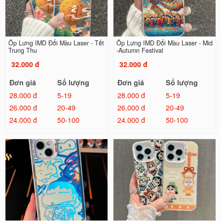
Ốp Lưng IMD Đổi Màu Laser - Tết
Ốp Lưng IMD Đổi Màu Laser - Mid
Trung Thu
-Autumn Festival
32.000 đ
32.000 đ
Đơn giá
Số lượng
Đơn giá
Số lượng
28.000 đ
5-19
28.000 đ
5-19
26.000 đ
20-49
26.000 đ
20-49
24.000 đ
50-100
24.000 đ
50-100