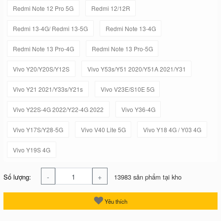
Redmi Note 12 Pro 5G
Redmi 12/12R
Redmi 13-4G/ Redmi 13-5G
Redmi Note 13-4G
Redmi Note 13 Pro-4G
Redmi Note 13 Pro-5G
Vivo Y20/Y20S/Y12S
Vivo Y53s/Y51 2020/Y51A 2021/Y31
Vivo Y21 2021/Y33s/Y21s
Vivo V23E/S10E 5G
Vivo Y22S-4G 2022/Y22-4G 2022
Vivo Y36-4G
Vivo Y17S/Y28-5G
Vivo V40 Lite 5G
Vivo Y18 4G / Y03 4G
Vivo Y19S 4G
-
+
Số lượng:
13983 sản phẩm tại kho
Yêu thích