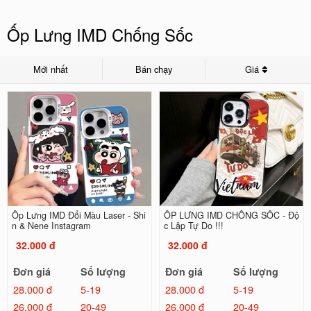
Ốp Lưng IMD Chống Sốc
Mới nhất
Bán chạy
Giá
Ốp Lưng IMD Đổi Màu Laser - Shi
ỐP LƯNG IMD CHỐNG SỐC - Độ
n & Nene Instagram
c Lập Tự Do !!!
32.000 đ
32.000 đ
Đơn giá
Số lượng
Đơn giá
Số lượng
28.000 đ
5-19
28.000 đ
5-19
26.000 đ
20-49
26.000 đ
20-49