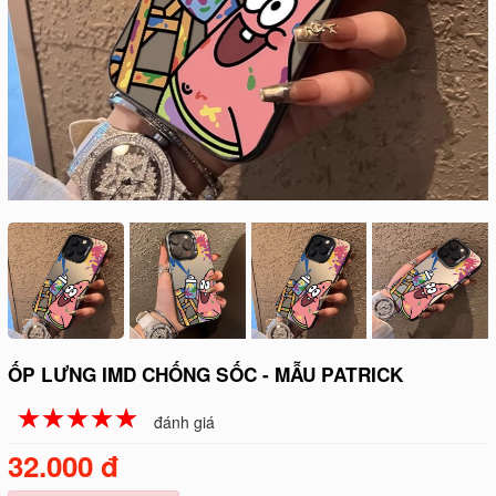
ỐP LƯNG IMD CHỐNG SỐC - MẪU PATRICK
☆
★
☆
★
☆
★
☆
★
☆
★
đánh giá
32.000 đ