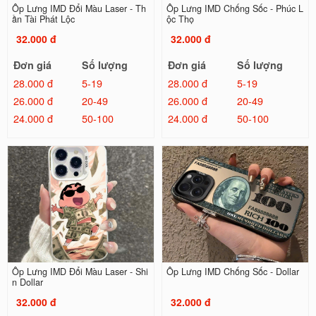
Ốp Lưng IMD Đổi Màu Laser - Th
Ốp Lưng IMD Chống Sốc - Phúc L
ần Tài Phát Lộc
ộc Thọ
32.000 đ
32.000 đ
Đơn giá
Số lượng
Đơn giá
Số lượng
28.000 đ
5-19
28.000 đ
5-19
26.000 đ
20-49
26.000 đ
20-49
24.000 đ
50-100
24.000 đ
50-100
Ốp Lưng IMD Đổi Màu Laser - Shi
Ốp Lưng IMD Chống Sốc - Dollar
n Dollar
32.000 đ
32.000 đ