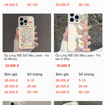
24.000 đ
50-100
24.000 đ
50-100
Ốp Lưng IMD Đổi Màu Laser - Go
Ốp Lưng IMD Đổi Màu Laser - Flo
od Money
wer & Kitty
32.000 đ
32.000 đ
Đơn giá
Số lượng
Đơn giá
Số lượng
28.000 đ
5-19
28.000 đ
5-19
26.000 đ
20-49
26.000 đ
20-49
24.000 đ
50-100
24.000 đ
50-100