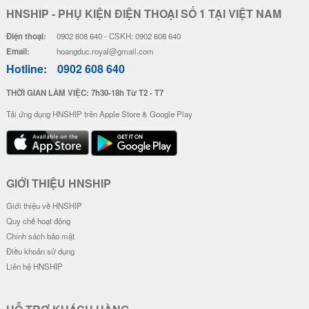
HNSHIP - PHỤ KIỆN ĐIỆN THOẠI SỐ 1 TẠI VIỆT NAM
Điện thoại:
0902 608 640 - CSKH: 0902 608 640
Email:
hoangduc.royal@gmail.com
Hotline:
0902 608 640
THỜI GIAN LÀM VIỆC: 7h30-18h Từ T2 - T7
Tải ứng dụng HNSHIP trên Apple Store & Google Play
GIỚI THIỆU HNSHIP
Giới thiệu về HNSHIP
Quy chế hoạt động
Chính sách bảo mật
Điều khoản sử dụng
Liên hệ HNSHIP