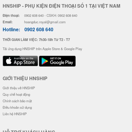
HNSHIP - PHỤ KIỆN ĐIỆN THOẠI SỐ 1 TẠI VIỆT NAM
Điện thoại:
0902 608 640 - CSKH: 0902 608 640
Email:
hoangduc.royal@gmail.com
Hotline:
0902 608 640
THỜI GIAN LÀM VIỆC: 7h30-18h Từ T2 - T7
Tải ứng dụng HNSHIP trên Apple Store & Google Play
GIỚI THIỆU HNSHIP
Giới thiệu về HNSHIP
Quy chế hoạt động
Chính sách bảo mật
Điều khoản sử dụng
Liên hệ HNSHIP