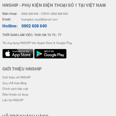
HNSHIP - PHỤ KIỆN ĐIỆN THOẠI SỐ 1 TẠI VIỆT NAM
Điện thoại:
0902 608 640 - CSKH: 0902 608 640
Email:
hoangduc.royal@gmail.com
Hotline:
0902 608 640
THỜI GIAN LÀM VIỆC: 7h30-18h Từ T2 - T7
Tải ứng dụng HNSHIP trên Apple Store & Google Play
GIỚI THIỆU HNSHIP
Giới thiệu về HNSHIP
Quy chế hoạt động
Chính sách bảo mật
Điều khoản sử dụng
Liên hệ HNSHIP