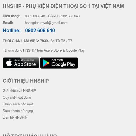
HNSHIP - PHỤ KIỆN ĐIỆN THOẠI SỐ 1 TẠI VIỆT NAM
Điện thoại:
0902 608 640 - CSKH: 0902 608 640
Email:
hoangduc.royal@gmail.com
Hotline:
0902 608 640
THỜI GIAN LÀM VIỆC: 7h30-18h Từ T2 - T7
Tải ứng dụng HNSHIP trên Apple Store & Google Play
GIỚI THIỆU HNSHIP
Giới thiệu về HNSHIP
Quy chế hoạt động
Chính sách bảo mật
Điều khoản sử dụng
Liên hệ HNSHIP