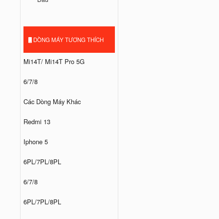
DÒNG MÁY TƯƠNG THÍCH
Mi14T/ Mi14T Pro 5G
6/7/8
Các Dòng Máy Khác
Redmi 13
Iphone 5
6PL/7PL/8PL
6/7/8
6PL/7PL/8PL