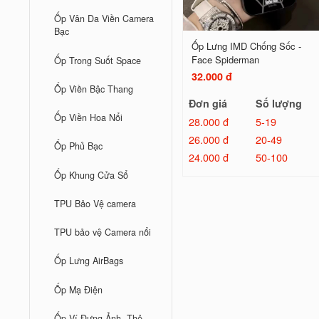
Ốp Vân Da Viền Camera
Bạc
Ốp Lưng IMD Chống Sốc -
Face Spiderman
Ốp Trong Suốt Space
32.000 đ
Ốp Viền Bậc Thang
Đơn giá
Số lượng
Ốp Viền Hoa Nổi
28.000 đ
5-19
26.000 đ
20-49
Ốp Phủ Bạc
24.000 đ
50-100
Ốp Khung Cửa Sổ
TPU Bảo Vệ camera
TPU bảo vệ Camera nổi
Ốp Lưng AirBags
Ốp Mạ Điện
Ốp Ví Đựng Ảnh, Thẻ