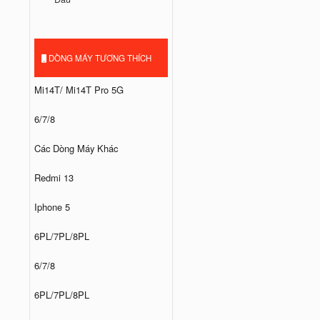
DÒNG MÁY TƯƠNG THÍCH
Mi14T/ Mi14T Pro 5G
6/7/8
Các Dòng Máy Khác
Redmi 13
Iphone 5
6PL/7PL/8PL
6/7/8
6PL/7PL/8PL