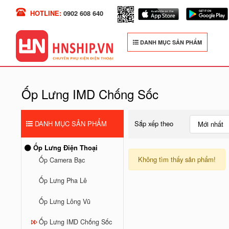
HOTLINE:
0902 608 640
DANH MỤC SẢN PHẨM
Ốp Lưng IMD Chống Sốc
DANH MỤC SẢN PHẨM
Sắp xếp theo
Mới nhất
Ốp Lưng Điện Thoại
Không tìm thấy sản phẩm!
Ốp Camera Bạc
Ốp Lưng Pha Lê
Ốp Lưng Lông Vũ
Ốp Lưng IMD Chống Sốc