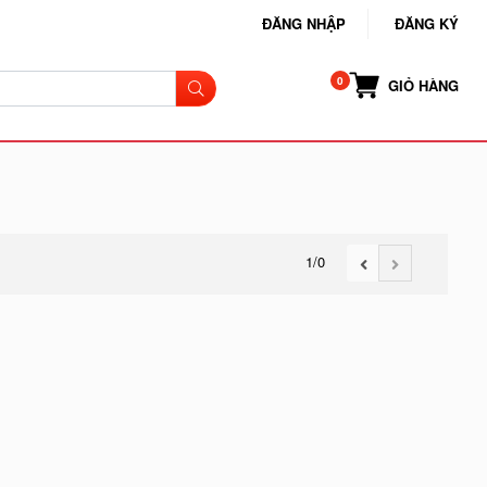
ĐĂNG NHẬP
ĐĂNG KÝ
GIỎ HÀNG
1
/0