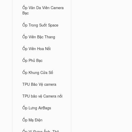
Ốp Vân Da Viền Camera
Bạc
Ốp Trong Suốt Space
Ốp Viền Bậc Thang
Ốp Viền Hoa Nổi
Ốp Phủ Bạc
Ốp Khung Cửa Sổ
TPU Bảo Vệ camera
TPU bảo vệ Camera nổi
Ốp Lưng AirBags
Ốp Mạ Điện
Ốp Ví Đựng Ảnh, Thẻ