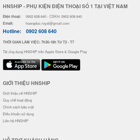
HNSHIP - PHỤ KIỆN ĐIỆN THOẠI SỐ 1 TẠI VIỆT NAM
Điện thoại:
0902 608 640 - CSKH: 0902 608 640
Email:
hoangduc.royal@gmail.com
Hotline:
0902 608 640
THỜI GIAN LÀM VIỆC: 7h30-18h Từ T2 - T7
Tải ứng dụng HNSHIP trên Apple Store & Google Play
GIỚI THIỆU HNSHIP
Giới thiệu về HNSHIP
Quy chế hoạt động
Chính sách bảo mật
Điều khoản sử dụng
Liên hệ HNSHIP