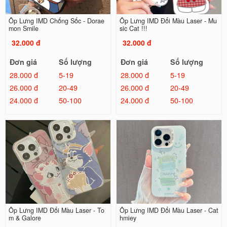
Ốp Lưng IMD Chống Sốc - Dorae
Ốp Lưng IMD Đổi Màu Laser - Mu
mon Smile
sic Cat !!!
32.000 đ
32.000 đ
Đơn giá
Số lượng
Đơn giá
Số lượng
28.000 đ
5-19
28.000 đ
5-19
26.000 đ
20-49
26.000 đ
20-49
24.000 đ
50-100
24.000 đ
50-100
Ốp Lưng IMD Đổi Màu Laser - To
Ốp Lưng IMD Đổi Màu Laser - Cat
m & Galore
hmiey