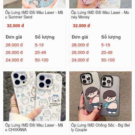
Ốp Lưng IMD Đổi Màu Laser - Mẫ
Ốp Lưng IMD Đổi Màu Laser - Mo
u Summer Sand
ney Money
32.000 đ
32.000 đ
Đơn giá
Số lượng
Đơn giá
Số lượng
28.000 đ
5-19
28.000 đ
5-19
26.000 đ
20-49
26.000 đ
20-49
24.000 đ
50-100
24.000 đ
50-100
Ốp Lưng IMD Đổi Màu Laser - Mẫ
Ốp Lưng IMD Chống Sốc - Big Bel
u CHIIKAWA
ly Couple