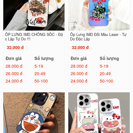
ỐP LƯNG IMD CHỐNG SỐC - Độ
Ốp Lưng IMD Đổi Màu Laser - Tự
c Lập Tự Do !!!
Do Độc Lập
32.000 đ
32.000 đ
Đơn giá
Số lượng
Đơn giá
Số lượng
28.000 đ
5-19
28.000 đ
5-19
26.000 đ
20-49
26.000 đ
20-49
24.000 đ
50-100
24.000 đ
50-100