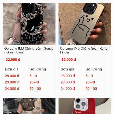
Ốp Lưng IMD Chống Sốc - Genga
Ốp Lưng IMD Chống Sốc - Rotten
r Green Eyes
Finger
32.000 đ
32.000 đ
Đơn giá
Số lượng
Đơn giá
Số lượng
28.000 đ
5-19
28.000 đ
5-19
26.000 đ
20-49
26.000 đ
20-49
24.000 đ
50-100
24.000 đ
50-100