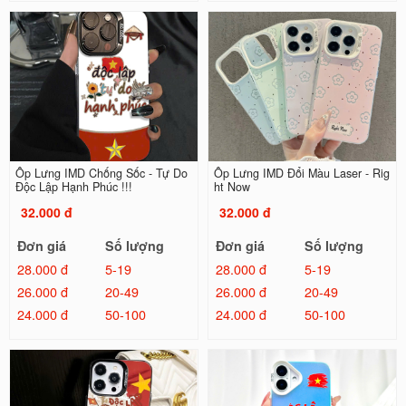
Ốp Lưng IMD Chống Sốc - Tự Do
Ốp Lưng IMD Đổi Màu Laser - Rig
Độc Lập Hạnh Phúc !!!
ht Now
32.000 đ
32.000 đ
Đơn giá
Số lượng
Đơn giá
Số lượng
28.000 đ
5-19
28.000 đ
5-19
26.000 đ
20-49
26.000 đ
20-49
24.000 đ
50-100
24.000 đ
50-100