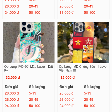
26.000 đ
20-49
20.000 đ
20-49
24.000 đ
50-100
18.000 đ
50-100
Ốp Lưng IMD Đổi Màu Laser - Đát
Ốp Lưng IMD Chống Sốc - I Love
Kỷ
Việt Nam !!!
32.000 đ
32.000 đ
Đơn giá
Số lượng
Đơn giá
Số lượng
28.000 đ
5-19
28.000 đ
5-19
26.000 đ
20-49
26.000 đ
20-49
24.000 đ
50-100
24.000 đ
50-100