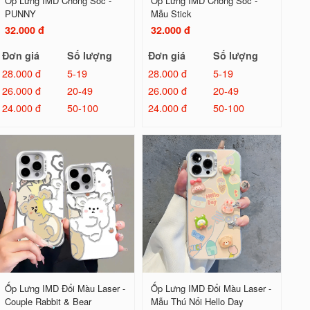
Ốp Lưng IMD Chống Sốc -
Ốp Lưng IMD Chống Sốc -
PUNNY
Mẫu Stick
32.000 đ
32.000 đ
Đơn giá
Số lượng
Đơn giá
Số lượng
28.000 đ
5-19
28.000 đ
5-19
26.000 đ
20-49
26.000 đ
20-49
24.000 đ
50-100
24.000 đ
50-100
Ốp Lưng IMD Đổi Màu Laser -
Ốp Lưng IMD Đổi Màu Laser -
Couple Rabbit & Bear
Mẫu Thú Nổi Hello Day