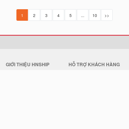
1
2
3
4
5
...
10
>>
GIỚI THIỆU HNSHIP
HỖ TRỢ KHÁCH HÀNG
Giới thiệu về HNSHIP
Trung tâm trợ giúp
Quy chế hoạt động
Hướng dẫn đặt mua hàng
Chính sách bảo mật
Chính sách đổi trả hàng
Điều khoản sử dụng
Chính sách Vận chuyển
Liên hệ HNSHIP
Thông Tin Thanh Toán, Giao Hàng