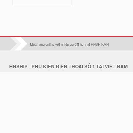
Iphone 16 Pro Max
Iphone 17
Iphone 17 Pro
Iphone 17 Air
Mua hàng online với nhiều ưu đãi hơn tại HNSHIP.VN
Iphone 17 Pro Max
Oppo F1S/A59
HNSHIP - PHỤ KIỆN ĐIỆN THOẠI SỐ 1 TẠI VIỆT NAM
Điện thoại:
0902 608 640 - CSKH: 0902 608 640
Oppo F1Plus
Email:
hoangduc.royal@gmail.com
Oppo F3/A77
Hotline:
0902 608 640
THỜI GIAN LÀM VIỆC: 7h30-18h Từ T2 - T7
Oppo F3 plus
Địa chỉ: . Điện thoại hỗ trợ: 0902 608 640 - Email: hoangduc.royal@gmail.com
Oppo F5/A79
Thiết kế web STACKGOO.COM
© 2019 - Bản quyền thuộc về HNSHIP.VN.
Oppo F5 Lite/A83
Tải ứng dụng HNSHIP trên Apple Store & Google Play