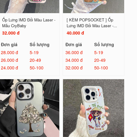
Ốp Lưng IMD Đổi Màu Laser -
[ KÈM POPSOCKET ] Ốp
Mẫu CryBaby
Lưng IMD Đổi Màu Laser -...
32.000 đ
40.000 đ
Đơn giá
Số lượng
Đơn giá
Số lượng
28.000 đ
5-19
36.000 đ
5-19
26.000 đ
20-49
34.000 đ
20-49
24.000 đ
50-100
32.000 đ
50-100