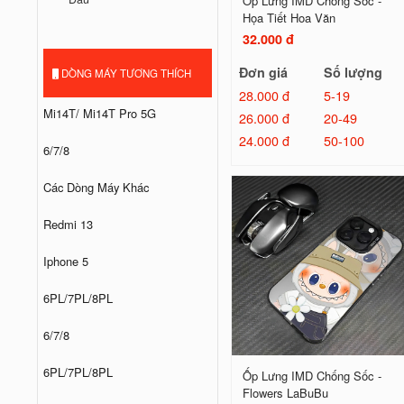
Ốp Lưng IMD Chống Sốc -
Họa Tiết Hoa Văn
32.000 đ
Đơn giá
Số lượng
DÒNG MÁY TƯƠNG THÍCH
28.000 đ
5-19
Mi14T/ Mi14T Pro 5G
26.000 đ
20-49
24.000 đ
50-100
6/7/8
Các Dòng Máy Khác
Redmi 13
Iphone 5
6PL/7PL/8PL
6/7/8
6PL/7PL/8PL
Ốp Lưng IMD Chống Sốc -
Flowers LaBuBu