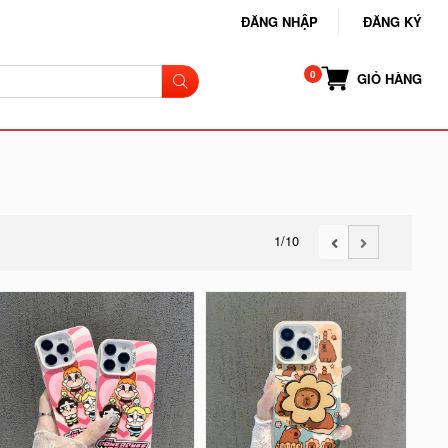
ĐĂNG NHẬP
ĐĂNG KÝ
GIỎ HÀNG
1
/10