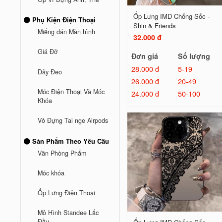
Ốp Lưng IMD Chống Sốc -
Phụ Kiện Điện Thoại
Shin & Friends
Miếng dán Màn hình
32.000 đ
Giá Đỡ
Đơn giá
Số lượng
28.000 đ
5-19
Dây Đeo
26.000 đ
20-49
Móc Điện Thoại Và Móc
24.000 đ
50-100
Khóa
Vỏ Đựng Tai nge Airpods
Sản Phẩm Theo Yêu Cầu
Văn Phòng Phẩm
Móc khóa
Ốp Lưng Điện Thoại
Mô Hình Standee Lắc
Đầu