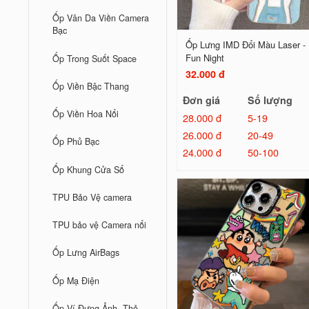
Ốp Vân Da Viền Camera
Bạc
Ốp Lưng IMD Đổi Màu Laser -
Fun Night
Ốp Trong Suốt Space
32.000 đ
Ốp Viền Bậc Thang
Đơn giá
Số lượng
Ốp Viền Hoa Nổi
28.000 đ
5-19
26.000 đ
20-49
Ốp Phủ Bạc
24.000 đ
50-100
Ốp Khung Cửa Sổ
TPU Bảo Vệ camera
TPU bảo vệ Camera nổi
Ốp Lưng AirBags
Ốp Mạ Điện
Ốp Ví Đựng Ảnh, Thẻ