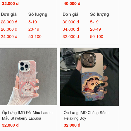
32.000 đ
40.000 đ
Đơn giá
Số lượng
Đơn giá
Số lượng
28.000 đ
5-19
36.000 đ
5-19
26.000 đ
20-49
34.000 đ
20-49
24.000 đ
50-100
32.000 đ
50-100
Ốp Lưng IMD Đổi Màu Laser -
Ốp Lưng IMD Chống Sốc -
Mẫu Stawberry Labubu
Relaxing Boy
32.000 đ
32.000 đ