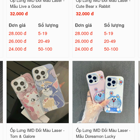
Ốp Lưng IMD Đổi Màu Laser -
Ốp Lưng IMD Đổi Màu Laser -
Mẫu Live a Good
Cute Bear x Rabbit
32.000 đ
32.000 đ
Đơn giá
Số lượng
Đơn giá
Số lượng
28.000 đ
5-19
28.000 đ
5-19
26.000 đ
20-49
26.000 đ
20-49
24.000 đ
50-100
24.000 đ
50-100
Ốp Lưng IMD Đổi Màu Laser -
Ốp Lưng IMD Đổi Màu Laser -
Tom & Galore
Mẫu Doreamon Lucky