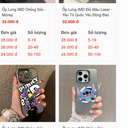
Ốp Lưng IMD Chống Sốc -
Ốp Lưng IMD Đổi Màu Laser -
Money
Yêu Tổ Quốc Yêu Đồng Bào
32.000 đ
32.000 đ
Đơn giá
Số lượng
Đơn giá
Số lượng
28.000 đ
5-19
28.000 đ
5-19
26.000 đ
20-49
26.000 đ
20-49
24.000 đ
50-100
24.000 đ
50-100