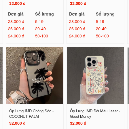
32.000 đ
32.000 đ
Đơn giá
Số lượng
Đơn giá
Số lượng
28.000 đ
5-19
28.000 đ
5-19
26.000 đ
20-49
26.000 đ
20-49
24.000 đ
50-100
24.000 đ
50-100
Ốp Lưng IMD Chống Sốc -
Ốp Lưng IMD Đổi Màu Laser -
COCONUT PALM
Good Money
32.000 đ
32.000 đ