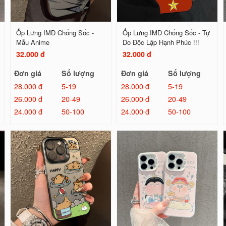
Ốp Lưng IMD Chống Sốc -
Ốp Lưng IMD Chống Sốc - Tự
Mẫu Anime
Do Độc Lập Hạnh Phúc !!!
32.000 đ
32.000 đ
Đơn giá
Số lượng
Đơn giá
Số lượng
28.000 đ
5-19
28.000 đ
5-19
26.000 đ
20-49
26.000 đ
20-49
24.000 đ
50-100
24.000 đ
50-100