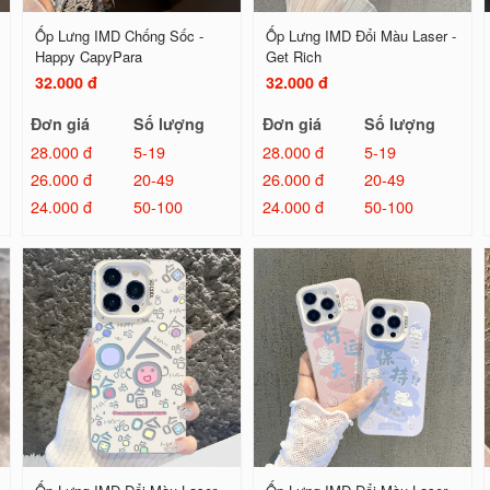
Ốp Lưng IMD Chống Sốc -
Ốp Lưng IMD Đổi Màu Laser -
Happy CapyPara
Get Rich
32.000 đ
32.000 đ
Đơn giá
Số lượng
Đơn giá
Số lượng
28.000 đ
5-19
28.000 đ
5-19
26.000 đ
20-49
26.000 đ
20-49
24.000 đ
50-100
24.000 đ
50-100