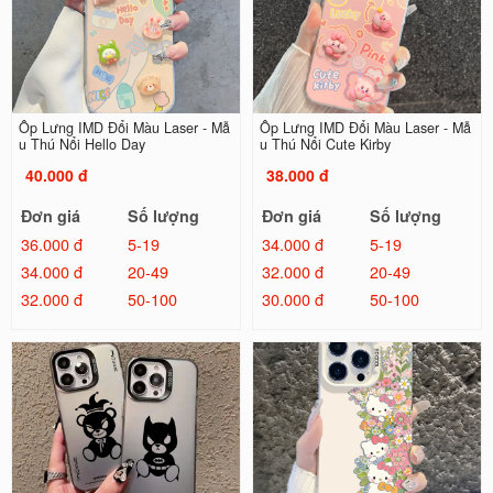
Ốp Lưng IMD Đổi Màu Laser - Mẫ
Ốp Lưng IMD Đổi Màu Laser - Mẫ
u Thú Nổi Hello Day
u Thú Nổi Cute Kirby
40.000 đ
38.000 đ
Đơn giá
Số lượng
Đơn giá
Số lượng
36.000 đ
5-19
34.000 đ
5-19
34.000 đ
20-49
32.000 đ
20-49
32.000 đ
50-100
30.000 đ
50-100