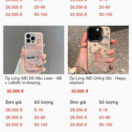
26.000 đ
20-49
26.000 đ
20-49
24.000 đ
50-100
24.000 đ
50-100
Ốp Lưng IMD Đổi Màu Laser - Mẫ
Ốp Lưng IMD Chống Sốc - Happy
u LaBuBu is sleeping.
elephant
32.000 đ
32.000 đ
Đơn giá
Số lượng
Đơn giá
Số lượng
28.000 đ
5-19
28.000 đ
5-19
26.000 đ
20-49
26.000 đ
20-49
24.000 đ
50-100
24.000 đ
50-100