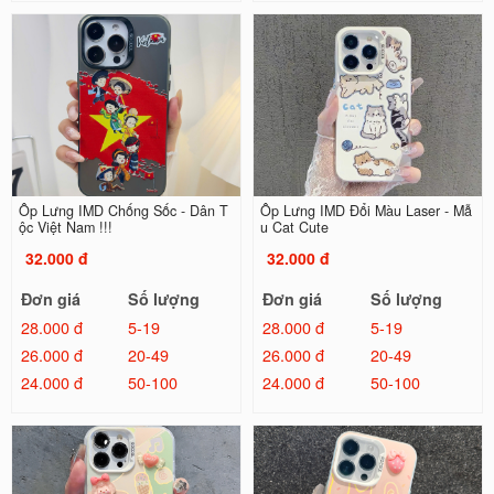
Ốp Lưng IMD Chống Sốc - Dân T
Ốp Lưng IMD Đổi Màu Laser - Mẫ
ộc Việt Nam !!!
u Cat Cute
32.000 đ
32.000 đ
Đơn giá
Số lượng
Đơn giá
Số lượng
28.000 đ
5-19
28.000 đ
5-19
26.000 đ
20-49
26.000 đ
20-49
24.000 đ
50-100
24.000 đ
50-100