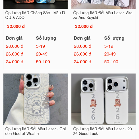
Ốp Lưng IMD Chống Sốc - Mẫu R
Ốp Lưng IMD Đổi Màu Laser- Aka
OU & ADO
za And Koyuki
32.000 đ
32.000 đ
Đơn giá
Số lượng
Đơn giá
Số lượng
28.000 đ
5-19
28.000 đ
5-19
26.000 đ
20-49
26.000 đ
20-49
24.000 đ
50-100
24.000 đ
50-100
Ốp Lưng IMD Đổi Màu Laser - Gol
Ốp Lưng IMD Đổi Màu Laser - 20
den God of Wealth
26 Good Luck