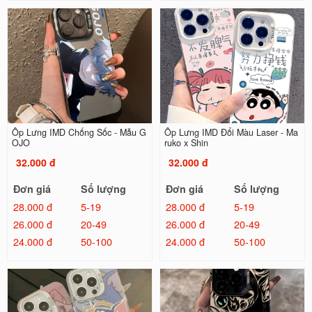
Ốp Lưng IMD Chống Sốc - Mẫu G
Ốp Lưng IMD Đổi Màu Laser - Ma
OJO
ruko x Shin
32.000 đ
32.000 đ
Đơn giá
Số lượng
Đơn giá
Số lượng
28.000 đ
5-19
28.000 đ
5-19
26.000 đ
20-49
26.000 đ
20-49
24.000 đ
50-100
24.000 đ
50-100