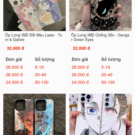
Ốp Lưng IMD Đổi Màu Laser - To
Ốp Lưng IMD Chống Sốc - Genga
m & Galore
r Green Eyes
32.000 đ
32.000 đ
Đơn giá
Số lượng
Đơn giá
Số lượng
28.000 đ
5-19
28.000 đ
5-19
26.000 đ
20-49
26.000 đ
20-49
24.000 đ
50-100
24.000 đ
50-100